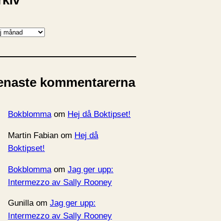
rkiv
enaste kommentarerna
Bokblomma
om
Hej då Boktipset!
Martin Fabian
om
Hej då
Boktipset!
Bokblomma
om
Jag ger upp:
Intermezzo av Sally Rooney
Gunilla
om
Jag ger upp:
Intermezzo av Sally Rooney