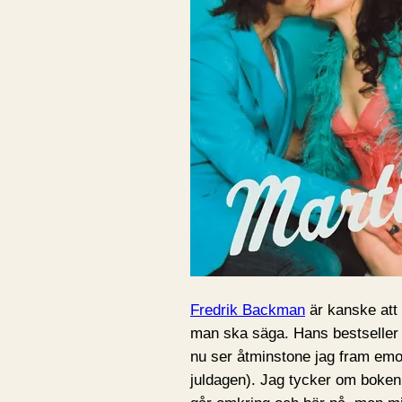
Fredrik Backman
är kanske att 
man ska säga. Hans bestselle
nu ser åtminstone jag fram emot
juldagen). Jag tycker om boke