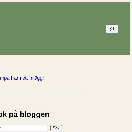
Sök
mpa fram ett inlägg!
ök på bloggen
Sök