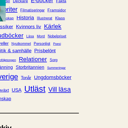
E-böcker
Deckare
Fakta
handel
voriter
Framsidor
Filmatiseringar
Historia
Klass
ldraskap
Illustrerat
Kärlek
ssiker
Kvinnors liv
udböcker
Nobelpriset
Läsa
Mord
eller
Personligt
Nyutkommet
Poesi
itik & samhälle
Prisbelönt
Relationer
Sorg
oföljetongen
änning
Storbritannien
Summeringar
verige
Ungdomsböcker
Tonår
Utläst
Vill läsa
USA
växt
nskap