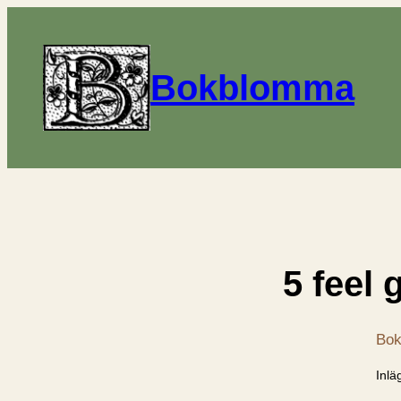
Bokblomma
5 feel 
Bok
Inlä