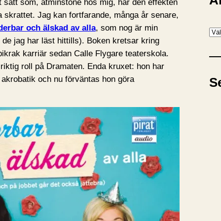
A
nt sätt som, åtminstone hos mig, har den effekten
aka skrattet. Jag kan fortfarande, många år senare,
erbar och älskad av alla
, som nog är min
A
de jag har läst hittills). Boken kretsar kring
r
pikrak karriär sedan Calle Flygare teaterskola.
k
 riktig roll på Dramaten. Enda kruxet: hon har
i
 akrobatik och nu förväntas hon göra
S
v