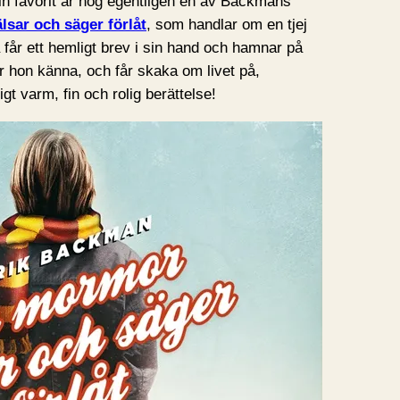
n favorit är nog egentligen en av Backmans
sar och säger förlåt
, som handlar om en tjej
får ett hemligt brev i sin hand och hamnar på
är hon känna, och får skaka om livet på,
gt varm, fin och rolig berättelse!