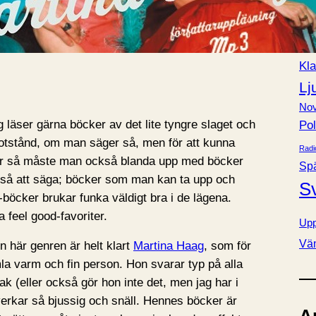
Bok
e
Fa
r
Förä
Kla
Lj
Nov
 läser gärna böcker av det lite tyngre slaget och
Pol
otstånd, om man säger så, men för att kunna
Radi
tur så måste man också blanda upp med böcker
Sp
, så att säga; böcker som man kan ta upp och
S
-böcker brukar funka väldigt bra i de lägena.
a feel good-favoriter.
Upp
Vä
en här genren är helt klart
Martina Haag
, som för
la varm och fin person. Hon svarar typ på alla
k (eller också gör hon inte det, men jag har i
 verkar så bjussig och snäll. Hennes böcker är