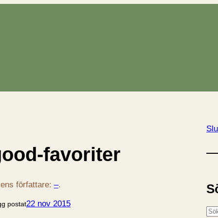
Slu
good-favoriter
ens författare:
–
.
S
22 nov 2015
gg postat
S