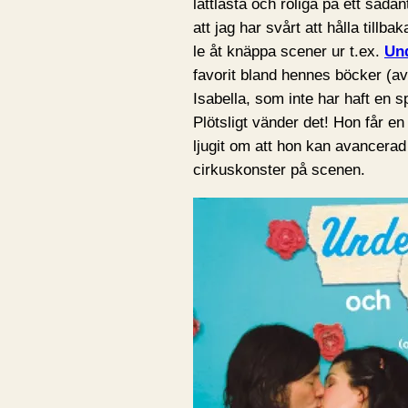
lättlästa och roliga på ett såda
att jag har svårt att hålla tillb
le åt knäppa scener ur t.ex.
Und
favorit bland hennes böcker (av 
Isabella, som inte har haft en s
Plötsligt vänder det! Hon får en
ljugit om att hon kan avancerad
cirkuskonster på scenen.