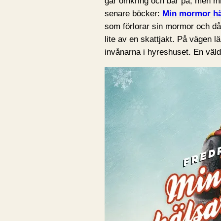
går omkring och bär på, men mi
senare böcker:
Min mormor häl
som förlorar sin mormor och då 
lite av en skattjakt. På vägen l
invånarna i hyreshuset. En väldi