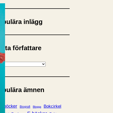
opulära inlägg
sta författare
opulära ämnen
rnböcker
Bokcirkel
Biografi
Blogga