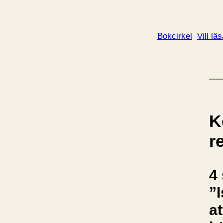
Bokcirkel
Vill lä
K
r
4 
”I
at