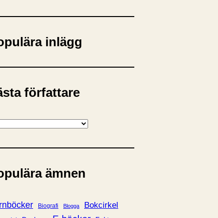
opulära inlägg
sta författare
opulära ämnen
rnböcker
Bokcirkel
Biografi
Blogga