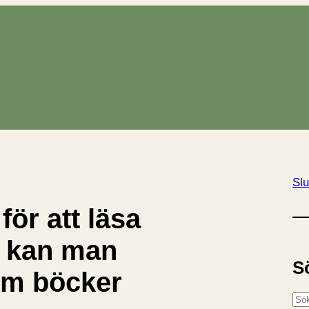
Slu
 för att läsa
 kan man
S
om böcker
S