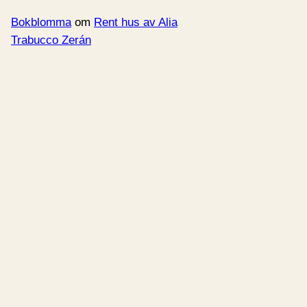
Bokblomma
om
Rent hus av Alia
Trabucco Zerán