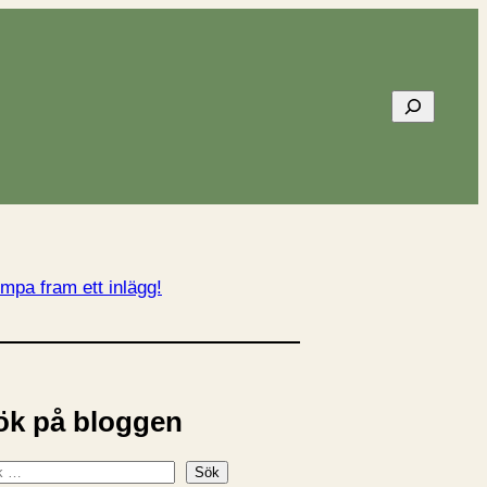
Sök
mpa fram ett inlägg!
ök på bloggen
Sök