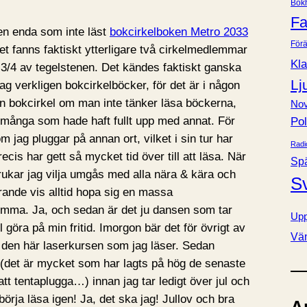
Bok
e
Fa
r
den enda som inte läst
bokcirkelboken Metro 2033
Förä
det fanns faktiskt ytterligare två cirkelmedlemmar
Kla
3/4 av tegelstenen. Det kändes faktiskt ganska
Lj
jag verkligen bokcirkelböcker, för det är i någon
en bokcirkel om man inte tänker läsa böckerna,
Nov
många som hade haft fullt upp med annat. För
Pol
m jag pluggar på annan ort, vilket i sin tur har
Radi
ecis har gett så mycket tid över till att läsa. När
Sp
ukar jag vilja umgås med alla nära & kära och
S
erande vis alltid hopa sig en massa
emma. Ja, och sedan är det ju dansen som tar
Upp
ll göra på min fritid. Imorgon bär det för övrigt av
Vä
av den här laserkursen som jag läser. Sedan
b (det är mycket som har lagts på hög de senaste
att tentaplugga…) innan jag tar ledigt över jul och
örja läsa igen! Ja, det ska jag! Jullov och bra