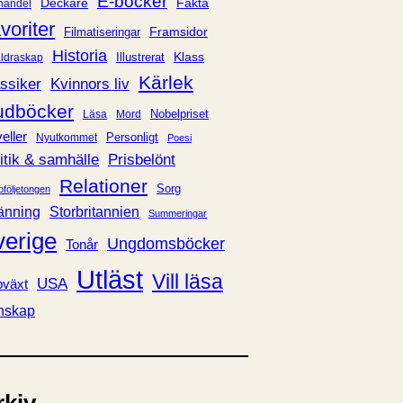
E-böcker
Deckare
Fakta
handel
voriter
Framsidor
Filmatiseringar
Historia
Klass
ldraskap
Illustrerat
Kärlek
ssiker
Kvinnors liv
udböcker
Nobelpriset
Läsa
Mord
eller
Personligt
Nyutkommet
Poesi
itik & samhälle
Prisbelönt
Relationer
Sorg
oföljetongen
änning
Storbritannien
Summeringar
verige
Ungdomsböcker
Tonår
Utläst
Vill läsa
USA
växt
nskap