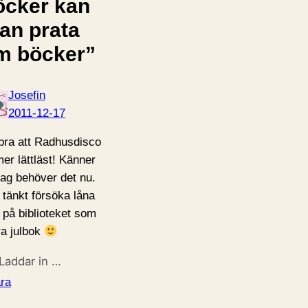
öcker kan
an prata
m böcker”
Josefin
2011-12-17
bra att Radhusdisco
mer lättläst! Känner
 jag behöver det nu.
 tänkt försöka låna
 på biblioteket som
ra julbok
Laddar in …
ra