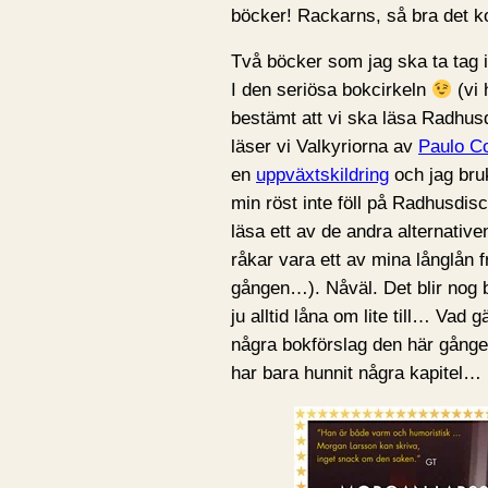
böcker! Rackarns, så bra det k
Två böcker som jag ska ta tag
I den seriösa bokcirkeln
(vi 
bestämt att vi ska läsa Radhus
läser vi Valkyriorna av
Paulo C
en
uppväxtskildring
och jag bru
min röst inte föll på Radhusdis
läsa ett av de andra alternativ
råkar vara ett av mina långlån f
gången…). Nåväl. Det blir nog 
ju alltid låna om lite till… Vad
några bokförslag den här gången
har bara hunnit några kapitel… 