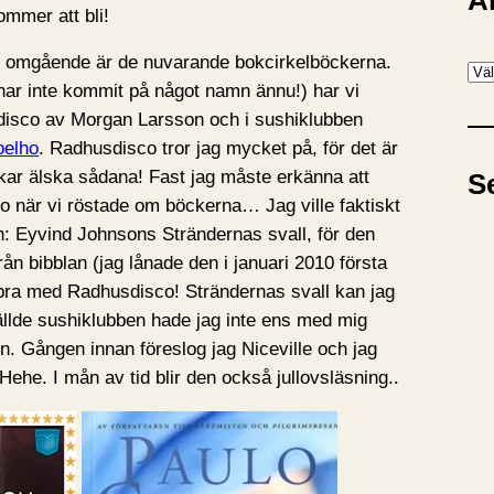
A
ommer att bli!
 i omgående är de nuvarande bokcirkelböckerna.
A
har inte kommit på något namn ännu!) har vi
r
disco av Morgan Larsson och i sushiklubben
k
oelho
. Radhusdisco tror jag mycket på, för det är
i
kar älska sådana! Fast jag måste erkänna att
S
v
co när vi röstade om böckerna… Jag ville faktiskt
en: Eyvind Johnsons Strändernas svall, för den
rån bibblan (jag lånade den i januari 2010 första
bra med Radhusdisco! Strändernas svall kan jag
 gällde sushiklubben hade jag inte ens med mig
. Gången innan föreslog jag Niceville och jag
Hehe. I mån av tid blir den också jullovsläsning..