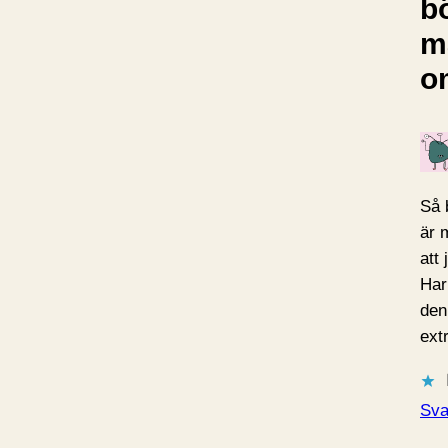
b
m
o
Så 
är 
att
Har
den
ext
Sva