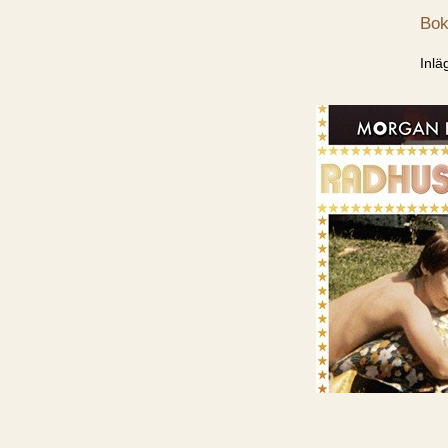
Bok
Inlä