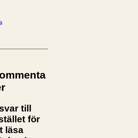
sa
ommenta
er
svar till
stället för
t läsa