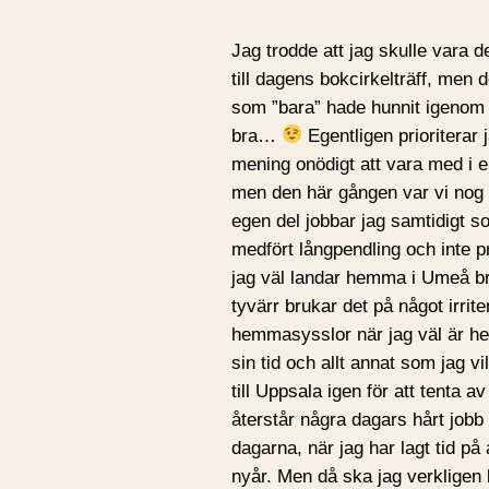
Jag trodde att jag skulle vara 
till dagens bokcirkelträff, men 
som ”bara” hade hunnit igenom 
bra…
Egentligen prioriterar 
mening onödigt att vara med i 
men den här gången var vi nog 
egen del jobbar jag samtidigt so
medfört långpendling och inte pr
jag väl landar hemma i Umeå br
tyvärr brukar det på något irrit
hemmasysslor när jag väl är h
sin tid och allt annat som jag vi
till Uppsala igen för att tenta 
återstår några dagars hårt job
dagarna, när jag har lagt tid på 
nyår. Men då ska jag verkligen b