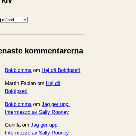
rkiv
enaste kommentarerna
Bokblomma
om
Hej då Boktipset!
Martin Fabian
om
Hej då
Boktipset!
Bokblomma
om
Jag ger upp:
Intermezzo av Sally Rooney
Gunilla
om
Jag ger upp:
Intermezzo av Sally Rooney