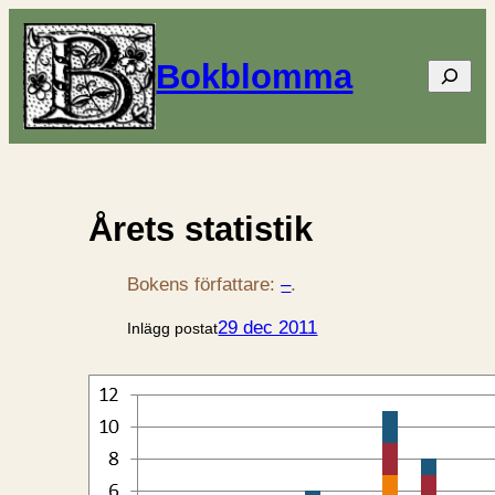
Bokblomma
Sök
Årets statistik
Bokens författare:
–
.
29 dec 2011
Inlägg postat