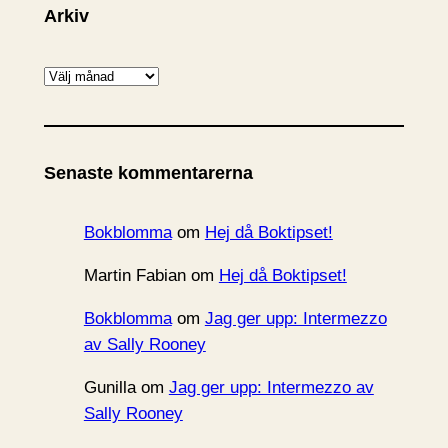
Arkiv
A
r
k
i
Senaste kommentarerna
v
Bokblomma
om
Hej då Boktipset!
Martin Fabian
om
Hej då Boktipset!
Bokblomma
om
Jag ger upp: Intermezzo
av Sally Rooney
Gunilla
om
Jag ger upp: Intermezzo av
Sally Rooney