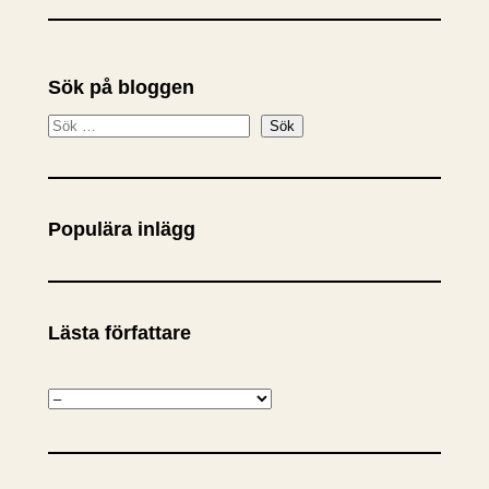
Sök på bloggen
S
Sök
ö
k
Populära inlägg
Lästa författare
K
a
t
e