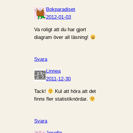
Bokparadiset
2012-01-03
Va roligt att du har gjort
diagram över all läsning!
Svara
Linnea
2011-12-30
Tack!
Kul att höra att det
finns fler statistiknördar.
Svara
Josefin