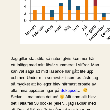
Jag gillar statistik, så naturligtvis kommer här
ett inlägg med mitt läsår summerat i siffror. Man
kan väl säga att mitt läsande har gått lite upp
och ner. Under min semester i somras läste jag
så mycket att kollegor blev närmast oroade av
alla mina uppdateringar på
Boktipset
…
Sedan… mattades det av!
Allt som allt blev
det i alla fall 58 böcker (eller… jag räknar med
att läsa ut 58; det är ju några dagar kvar av