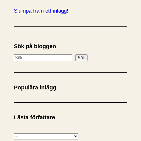
Slumpa fram ett inlägg!
Sök på bloggen
S
Sök
ö
k
Populära inlägg
Lästa författare
K