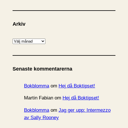
Arkiv
A
r
k
i
Senaste kommentarerna
v
Bokblomma
om
Hej då Boktipset!
Martin Fabian
om
Hej då Boktipset!
Bokblomma
om
Jag ger upp: Intermezzo
av Sally Rooney