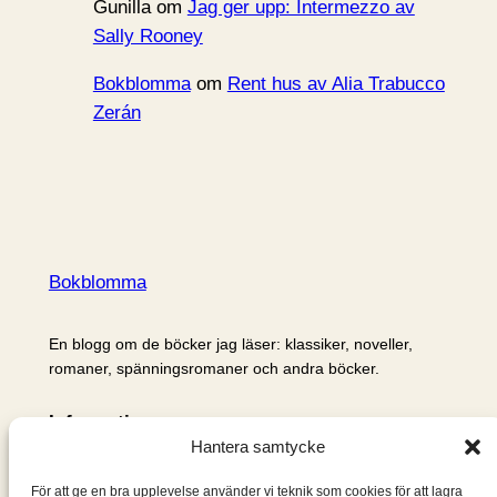
Gunilla
om
Jag ger upp: Intermezzo av
Sally Rooney
Bokblomma
om
Rent hus av Alia Trabucco
Zerán
Bokblomma
En blogg om de böcker jag läser: klassiker, noveller,
romaner, spänningsromaner och andra böcker.
Information
Hantera samtycke
Cookie- och integritetspolicy
Om mig & om bloggen
För att ge en bra upplevelse använder vi teknik som cookies för att lagra