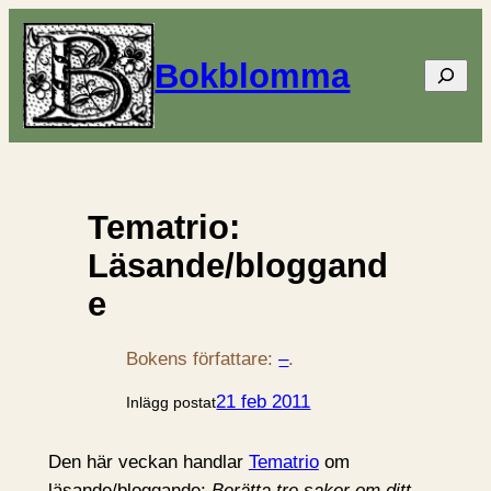
Bokblomma
Sök
Tematrio:
Läsande/bloggand
e
Bokens författare:
–
.
21 feb 2011
Inlägg postat
Den här veckan handlar
Tematrio
om
läsande/bloggande:
Berätta tre saker om ditt