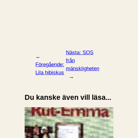
Nästa:
SOS
←
från
Föregående:
mänskligheten
Lila hibiskus
→
Du kanske även vill läsa...