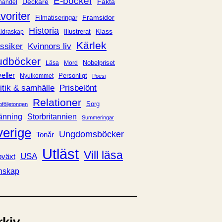
E-böcker
Deckare
Fakta
handel
voriter
Framsidor
Filmatiseringar
Historia
Klass
ldraskap
Illustrerat
Kärlek
ssiker
Kvinnors liv
udböcker
Nobelpriset
Läsa
Mord
eller
Personligt
Nyutkommet
Poesi
itik & samhälle
Prisbelönt
Relationer
Sorg
oföljetongen
änning
Storbritannien
Summeringar
verige
Ungdomsböcker
Tonår
Utläst
Vill läsa
USA
växt
nskap