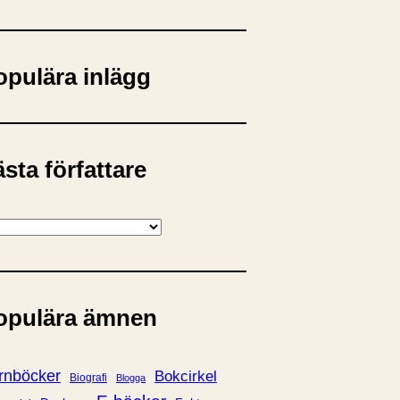
opulära inlägg
sta författare
opulära ämnen
rnböcker
Bokcirkel
Biografi
Blogga