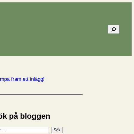
Sök
mpa fram ett inlägg!
ök på bloggen
Sök