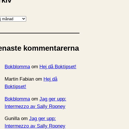
rkiv
enaste kommentarerna
Bokblomma
om
Hej då Boktipset!
Martin Fabian
om
Hej då
Boktipset!
Bokblomma
om
Jag ger upp:
Intermezzo av Sally Rooney
Gunilla
om
Jag ger upp:
Intermezzo av Sally Rooney