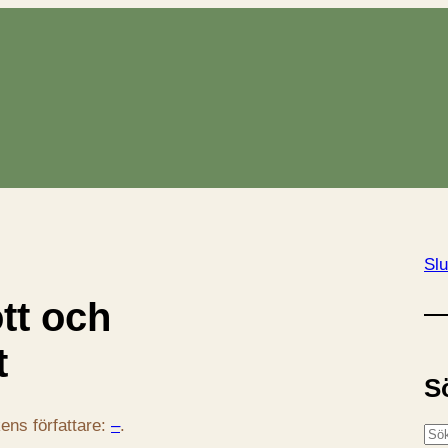
Slu
tt och
t
S
ens författare:
–
.
S