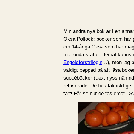
Min andra nya bok är i en annan
Oksa Pollock; böcker som har gj
om 14-åriga Oksa som har magi
mot onda krafter. Temat känns i
Engelsforstrilogin
…), men jag br
väldigt peppad på att läsa bok
succéböcker (t.ex. nyss nämnda
refuserade. De fick faktiskt ge
fart! Får se hur de tas emot i S