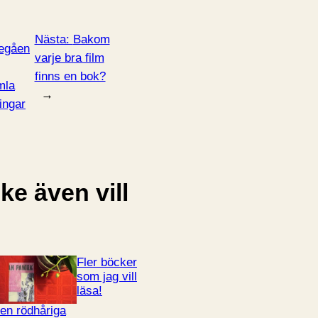
Nästa:
Bakom
egåen
varje bra film
finns en bok?
mla
→
ingar
e även vill
Fler böcker
som jag vill
läsa!
en rödhåriga