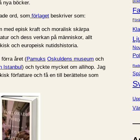
Bok
vå nya böcker.
e
Fa
r
ade ord, som
förlaget
beskriver som:
Förä
Kla
med episk kraft och moralisk skärpa
natur och dess verkan på människor, allt
Lj
kisk och europeisk nutidshistoria.
Nov
Pol
 förra året (
Pamuks
Oskuldens museum
och
Radi
n Istanbul
) och tyckte mycket om allihop. Jag
Sp
rkisk författare och få en till berättelse som
S
Upp
Vä