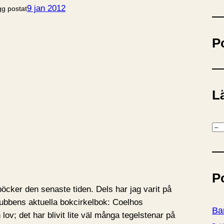
ö
9 jan 2012
gg postat
k
P
Lä
K
a
t
e
P
g
böcker den senaste tiden. Dels har jag varit på
o
lubbens aktuella bokcirkelbok: Coelhos
r
Ba
lov; det har blivit lite väl många tegelstenar på
i