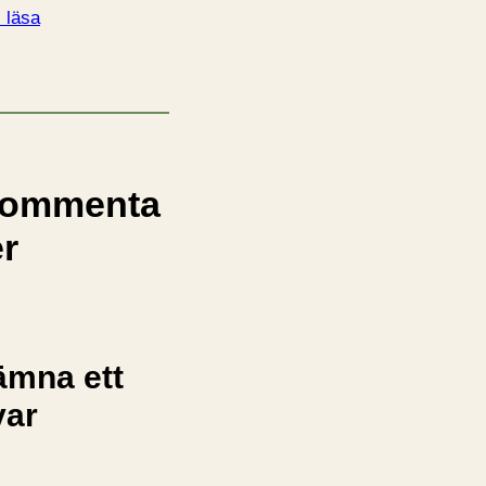
l läsa
ommenta
er
ämna ett
var