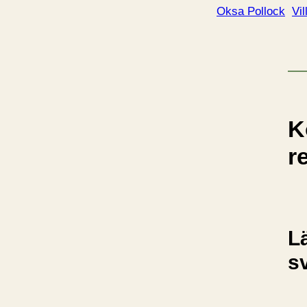
Oksa Pollock
Vil
K
r
L
s