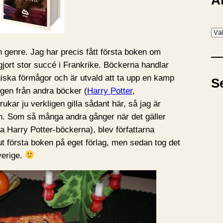
A
A
r
 genre. Jag har precis fått första boken om
k
ort stor succé i Frankrike.
Böckerna handlar
i
ska förmågor och är utvald att ta upp en kamp
S
v
gen från andra böcker (
Harry Potter
,
ukar ju verkligen gilla sådant här, så jag är
en. Som så många andra gånger när det gäller
 Harry Potter-böckerna), blev författarna
 ut första boken på eget förlag, men sedan tog det
verige.