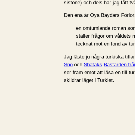
sistone) och dels har jag fått t
Den ena är Oya Baydars Förlor
en omtumlande roman som 
ställer frågor om våldets 
tecknat mot en fond av tur
Jag läste ju några turkiska titlar
Snö
och
Shafaks
Bastarden frå
ser fram emot att läsa en till tu
skildrar läget i Turkiet.