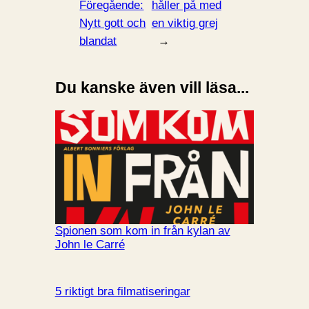
Föregående:
håller på med
Nytt gott och
en viktig grej
blandat
→
Du kanske även vill läsa...
Spionen som kom in från kylan av
John le Carré
5 riktigt bra filmatiseringar