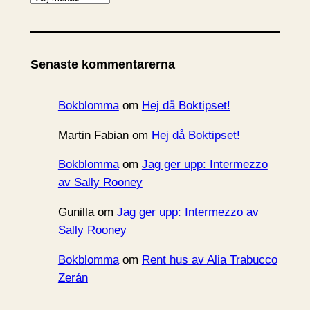
r
k
i
Senaste kommentarerna
v
Bokblomma
om
Hej då Boktipset!
Martin Fabian
om
Hej då Boktipset!
Bokblomma
om
Jag ger upp: Intermezzo
av Sally Rooney
Gunilla
om
Jag ger upp: Intermezzo av
Sally Rooney
Bokblomma
om
Rent hus av Alia Trabucco
Zerán