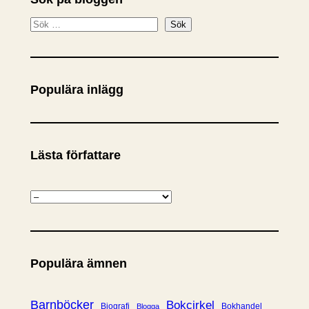
S
Sök
ö
k
Populära inlägg
Lästa författare
K
a
t
e
Populära ämnen
g
o
r
Barnböcker
Bokcirkel
Biografi
Bokhandel
Blogga