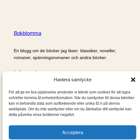
Bokblomma
En blogg om de böcker jag läser: klassiker, noveller,
romaner, spänningsromaner och andra böcker.
Information
Hantera samtycke
Cookie- och integritetspolicy
Om mig & om bloggen
För att ge en bra upplevelse använder vi teknik som cookies för att lagra
S
och/eller komma åt enhetsinformation. När du samtycker till dessa tekniker
kan vi behandla data som surfbeteende eller unika ID:n på denna
ö
webbplats. Om du inte samtycker eller om du återkallar ditt samtycke kan
k
detta påverka vissa funktioner negativt.
Acceptera