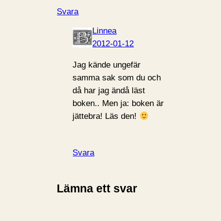
Svara
Linnea
2012-01-12
Jag kände ungefär
samma sak som du och
då har jag ändå läst
boken.. Men ja: boken är
jättebra! Läs den!
Svara
Lämna ett svar