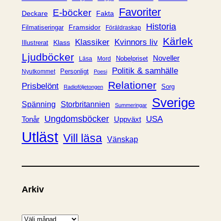
i
Favoriter
E-böcker
Deckare
Fakta
e
Historia
Framsidor
Filmatiseringar
Föräldraskap
r
Kärlek
Klassiker
Kvinnors liv
Klass
Illustrerat
Ljudböcker
Noveller
Nobelpriset
Läsa
Mord
Politik & samhälle
Personligt
Nyutkommet
Poesi
Relationer
Prisbelönt
Sorg
Radioföljetongen
Sverige
Spänning
Storbritannien
Summeringar
Ungdomsböcker
USA
Uppväxt
Tonår
Utläst
Vill läsa
Vänskap
Arkiv
A