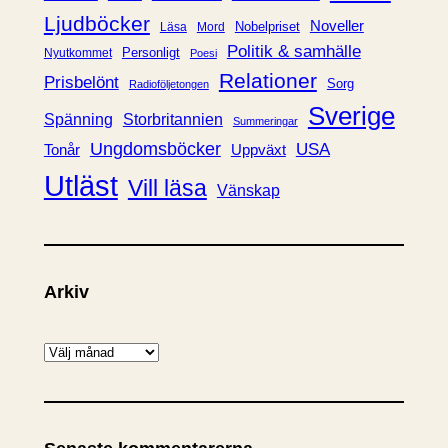
Ljudböcker
Noveller
Nobelpriset
Läsa
Mord
Politik & samhälle
Personligt
Nyutkommet
Poesi
Relationer
Prisbelönt
Sorg
Radioföljetongen
Sverige
Spänning
Storbritannien
Summeringar
Ungdomsböcker
USA
Uppväxt
Tonår
Utläst
Vill läsa
Vänskap
Arkiv
A
r
k
i