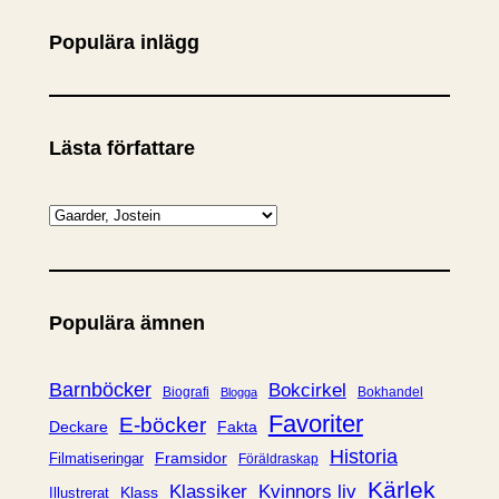
Populära inlägg
Lästa författare
K
a
t
e
Populära ämnen
g
o
r
Barnböcker
Bokcirkel
Biografi
Bokhandel
Blogga
i
Favoriter
E-böcker
Deckare
Fakta
e
Historia
Framsidor
Filmatiseringar
Föräldraskap
r
Kärlek
Klassiker
Kvinnors liv
Klass
Illustrerat