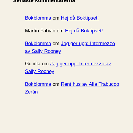
Senaste kommentarerna
v
Bokblomma
om
Hej då Boktipset!
Martin Fabian
om
Hej då Boktipset!
Bokblomma
om
Jag ger upp: Intermezzo
av Sally Rooney
Gunilla
om
Jag ger upp: Intermezzo av
Sally Rooney
Bokblomma
om
Rent hus av Alia Trabucco
Zerán