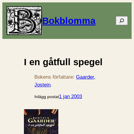
Bokblomma
Sök
I en gåtfull spegel
Bokens författare:
Gaarder,
Jostein
.
1 jan 2003
Inlägg postat