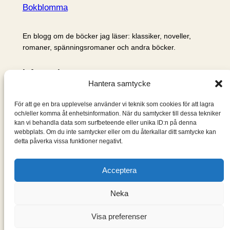
Bokblomma
En blogg om de böcker jag läser: klassiker, noveller,
romaner, spänningsromaner och andra böcker.
Information
Hantera samtycke
Cookie- och integritetspolicy
Om mig & om bloggen
För att ge en bra upplevelse använder vi teknik som cookies för att lagra
S
och/eller komma åt enhetsinformation. När du samtycker till dessa tekniker
kan vi behandla data som surfbeteende eller unika ID:n på denna
ö
webbplats. Om du inte samtycker eller om du återkallar ditt samtycke kan
k
detta påverka vissa funktioner negativt.
Acceptera
Neka
Visa preferenser
Designad med
WordPress