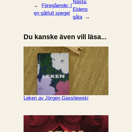
Nästa:
←
Föregående:
I
Eldens
en gåtfull spegel
gåta
→
Du kanske även vill läsa...
Leken av Jörgen Gassilewski