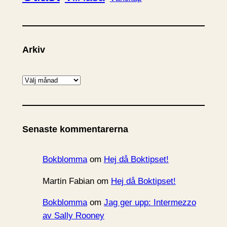
Arkiv
A
r
k
i
Senaste kommentarerna
v
Bokblomma
om
Hej då Boktipset!
Martin Fabian
om
Hej då Boktipset!
Bokblomma
om
Jag ger upp: Intermezzo
av Sally Rooney