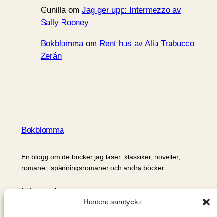
Gunilla
om
Jag ger upp: Intermezzo av
Sally Rooney
Bokblomma
om
Rent hus av Alia Trabucco
Zerán
Bokblomma
En blogg om de böcker jag läser: klassiker, noveller,
romaner, spänningsromaner och andra böcker.
Information
Hantera samtycke
Cookie- och integritetspolicy