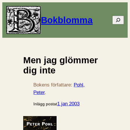
Bokblomma
Sök
Men jag glömmer
dig inte
Bokens författare:
Pohl,
Peter
.
1 jan 2003
Inlägg postat