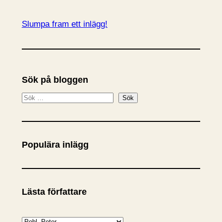
Slumpa fram ett inlägg!
Sök på bloggen
S
Sök
ö
k
Populära inlägg
Lästa författare
K