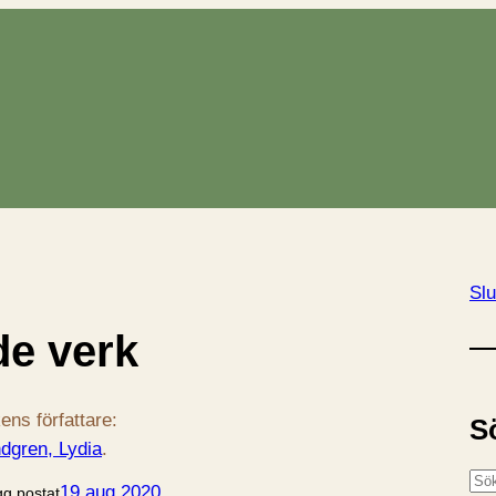
Slu
e verk
ens författare:
S
dgren, Lydia
.
S
19 aug 2020
gg postat