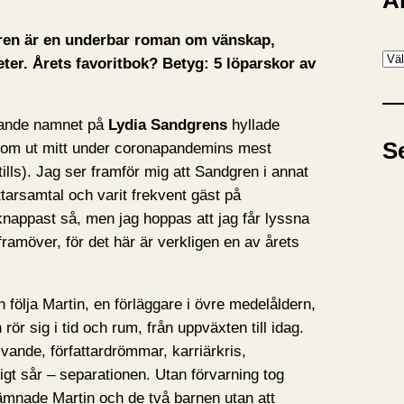
A
ren är en underbar roman om vänskap,
A
ter. Årets favoritbok? Betyg: 5 löparskor av
r
k
rrande namnet på
Lydia Sandgrens
hyllade
i
S
kom ut mitt under coronapandemins mest
v
tills). Jag ser framför mig att Sandgren i annat
attarsamtal och varit frekvent gäst på
t knappast så, men jag hoppas att jag får lyssna
amöver, för det här är verkligen en av årets
 följa Martin, en förläggare i övre medelåldern,
ör sig i tid och rum, från uppväxten till idag.
vande, författardrömmar, karriärkris,
gt sår – separationen. Utan förvarning tog
lämnade Martin och de två barnen utan att