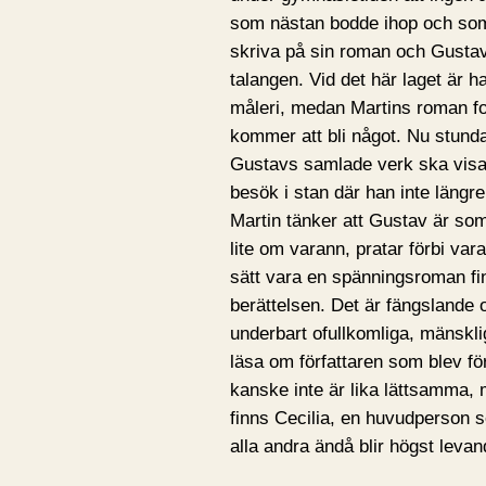
som nästan bodde ihop och som s
skriva på sin roman och Gustav
talangen. Vid det här laget är 
måleri, medan Martins roman fo
kommer att bli något. Nu stundar
Gustavs samlade verk ska visa
besök i stan där han inte längre
Martin tänker att Gustav är som 
lite om varann, pratar förbi var
sätt vara en spänningsroman fin
berättelsen. Det är fängsland
underbart ofullkomliga, mänsklig
läsa om författaren som blev fö
kanske inte är lika lättsamma, m
finns Cecilia, en huvudperson 
alla andra ändå blir högst levan