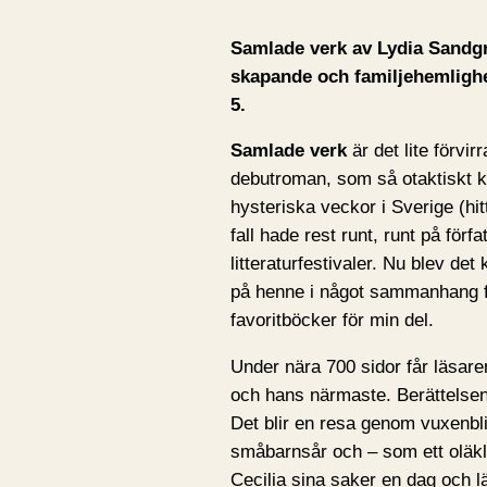
Samlade verk av Lydia Sandg
skapande och familjehemlighe
5.
Samlade verk
är det lite förvi
debutroman, som så otaktiskt 
hysteriska veckor i Sverige (hit
fall hade rest runt, runt på förf
litteraturfestivaler. Nu blev de
på henne i något sammanhang fr
favoritböcker för min del.
Under nära 700 sidor får läsaren
och hans närmaste. Berättelsen r
Det blir en resa genom vuxenbli
småbarnsår och – som ett oläkli
Cecilia sina saker en dag och 