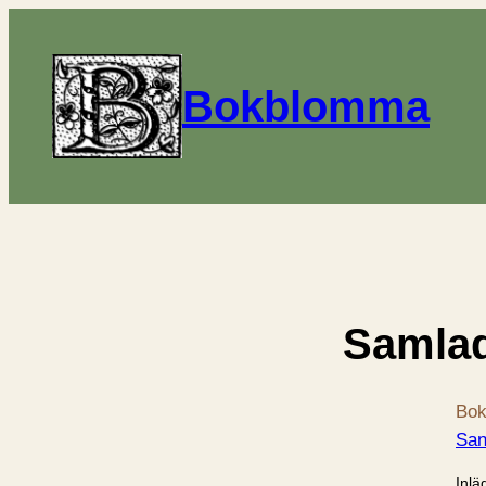
Bokblomma
Samlad
Bok
San
Inlä