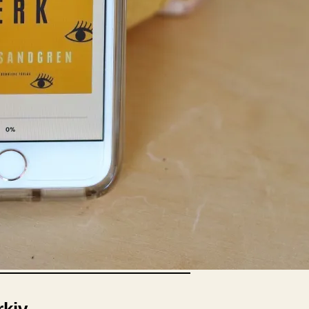
E-böcker
Deckare
Fakta
handel
voriter
Framsidor
Filmatiseringar
Historia
Klass
ldraskap
Illustrerat
Kärlek
ssiker
Kvinnors liv
udböcker
Nobelpriset
Läsa
Mord
eller
Personligt
Nyutkommet
Poesi
itik & samhälle
Prisbelönt
Relationer
Sorg
oföljetongen
änning
Storbritannien
Summeringar
verige
Ungdomsböcker
Tonår
Utläst
Vill läsa
USA
växt
nskap