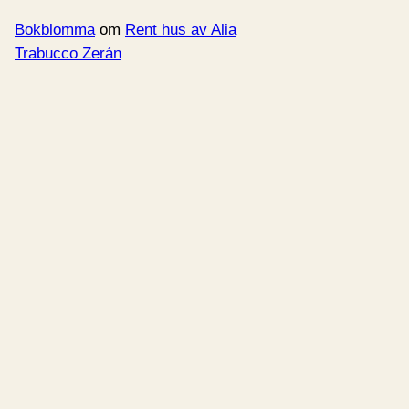
Bokblomma
om
Rent hus av Alia
Trabucco Zerán