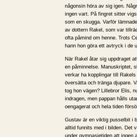
någonsin höra av sig igen. Några
ingen vart. På fingret sitter vig
som en skugga. Varför lämnade
av dottern Rakel, som var tillrä
ofta påmind om henne. Trots Cec
hann hon göra ett avtryck i de u
När Rakel åtar sig uppdraget att
en påminnelse. Manuskriptet, skr
verkar ha kopplingar till Rake
översätta och tränga djupare. 
tog hon vägen? Lillebror Elis, n
indragen, men pappan hålls utan
oengagerat och hela tiden försö
Gustav är en viktig pusselbit 
alltid funnits med i bilden. De
under gymnasietiden att ingen an