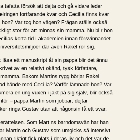
 tafatta försök att dejta och gå vidare leder
selringen fortfarande kvar och Cecilia finns kvar
 hon? Var tog hon vägen? Frågan ställs också
ckligt stor för att minnas sin mamma. Nu blir hon
ilias korta tid i akademien innan försvinnandet
niversitetsmiljöer där även Rakel rör sig.
 läsa ett manuskript åt sin pappa blir det ännu
ivet av en relativt okänd, tysk författare,
ls mamma. Bakom Martins rygg börjar Rakel
Vad hände med Cecilia? Varför lämnade hon? Var
umera en ung vuxen i jakt på sig själv, blir också
för – pappa Martin som jobbar, dejtar
ker ringa Gustav utan att någonsin få ett svar.
i berättelsen. Som Martins barndomsvän har han
t var Martin och Gustav som umgicks så intensivt
nan riktigt fick plats i deras liv och det var de