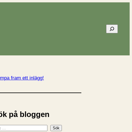
Sök
mpa fram ett inlägg!
ök på bloggen
Sök