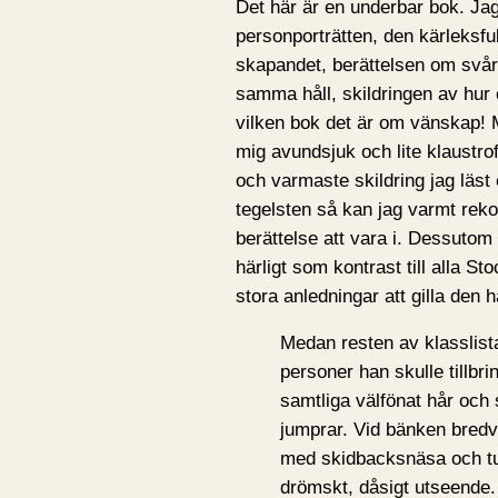
Det här är en underbar bok. Ja
personporträtten, den kärleksfu
skapandet, berättelsen om svåri
samma håll, skildringen av hur 
vilken bok det är om vänskap! 
mig avundsjuk och lite klaustr
och varmaste skildring jag läst
tegelsten så kan jag varmt re
berättelse att vara i. Dessutom
härligt som kontrast till alla 
stora anledningar att gilla den
Medan resten av klasslist
personer han skulle tillbr
samtliga välfönat hår och 
jumprar. Vid bänken bredvi
med skidbacksnäsa och tu
drömskt, dåsigt utseende.