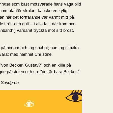
mrater som bäst motsvarade hans vaga bild
nom utanför skolan, kanske en kylig
 när det fortfarande var varmt mitt på
i rött och gult – i alla fall, där kom hon
nband?) varsamt tryckta mot sitt bröst,
 på honom och log snabbt; han log tillbaka.
svarat med namnet Christine.
”von Becker, Gustav?” och en kille på
de på stolen och sa: ”det är bara Becker.”
a Sandgren