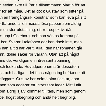
edan åkte till Paris tillsammans: Martin för att
 för att måla. Det är dock Gustav som sitter på
han en framgångsrik konstnär som kan leva på sitt
rtfarande är en massa lösa papper som aldrig
 en stor utställning, ett retrospektiv, där
s upp i Göteborg, och han väntas komma på
 bor. Svarar i telefonen gör han dock inte, men
han alltid har varit. Alla i den här romanen går
ann, döljer saker för varann. Utan att på något
ns det verkligen en intressant spänning i
e och lockande. Huvudpersonerna är dessutom
a och härliga – det finns någonting befriande att
rläggare. Gustav har också sina fläckar, som
en som adderar ett intressant lager. Mitt i allt
som aldrig själv kommer till tals, men som genom
de, högst obegriplig och ändå helt begriplig.