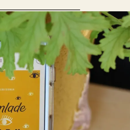
opulära inlägg
sta författare
opulära ämnen
rnböcker
Bokcirkel
Biografi
Blogga