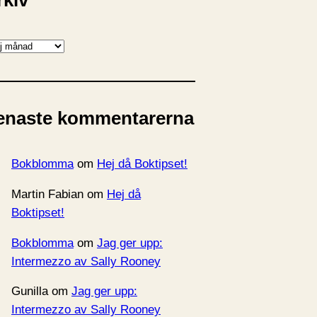
rkiv
enaste kommentarerna
Bokblomma
om
Hej då Boktipset!
Martin Fabian
om
Hej då
Boktipset!
Bokblomma
om
Jag ger upp:
Intermezzo av Sally Rooney
Gunilla
om
Jag ger upp:
Intermezzo av Sally Rooney