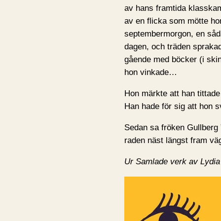
av hans framtida klasska
av en flicka som mötte ho
septembermorgon, en sådan
dagen, och träden sprakade 
gående med böcker (i skin
hon vinkade…
Hon märkte att han tittade
Han hade för sig att hon 
Sedan sa fröken Gullberg 
raden näst längst fram väg
Ur Samlade verk av Lydi