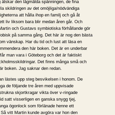
g älskar den lågmälda spänningen, de fina
lla skildringen av det omöjliga/nödvändiga
gheterna att hålla ihop en familj och gå åt
ett liv liksom bara blir medan åren går. Och
Martin och Gustavs symbiotiska förhållande gör
ofobisk på samma gång. Det här är nog den bästa
 om vänskap. Har du tid och lust att läsa en
kommendera den här boken. Det är en underbar
 får man vara i Göteborg och det är faktiskt
Stockholmsskildringar. Det finns många små och
 här boken. Jag saknar den redan.
an lästes upp steg besvikelsen i honom. De
inga de följande tre åren med uppvisade
strukna skjortkragar vikta över v-ringade
d satt visserligen en ganska snygg tjej,
nga ögonlock som förlänade henne ett
 Så vitt Martin kunde avgöra var hon den