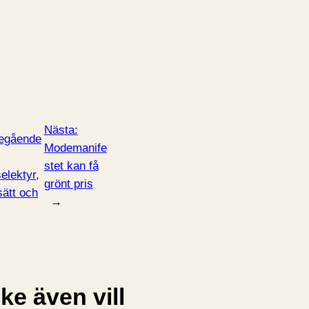
Nästa:
egående
Modemanife
stet kan få
elektyr,
grönt pris
sätt och
→
e även vill