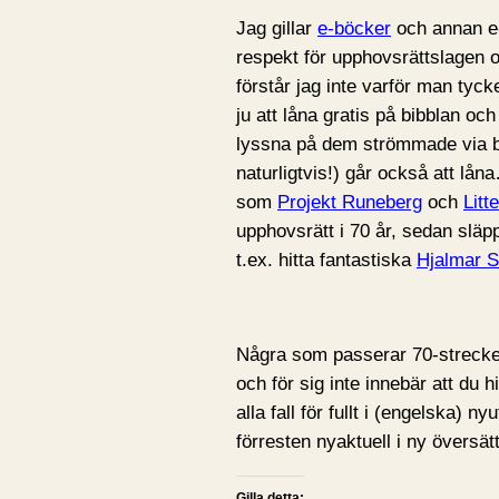
Jag gillar
e-böcker
och annan e-
respekt för upphovsrättslagen oc
förstår jag inte varför man tyck
ju att låna gratis på bibblan o
lyssna på dem strömmade via b
naturligtvis!) går också att lån
som
Projekt Runeberg
och
Litt
upphovsrätt i 70 år, sedan släpp
t.ex. hitta fantastiska
Hjalmar 
Några som passerar 70-strecket 
och för sig inte innebär att du 
alla fall för fullt i (engelska)
förresten nyaktuell i ny översä
Gilla detta: