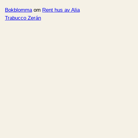
Bokblomma
om
Rent hus av Alia
Trabucco Zerán