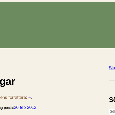
Slu
ngar
ens författare:
–
.
S
26 feb 2012
gg postat
S