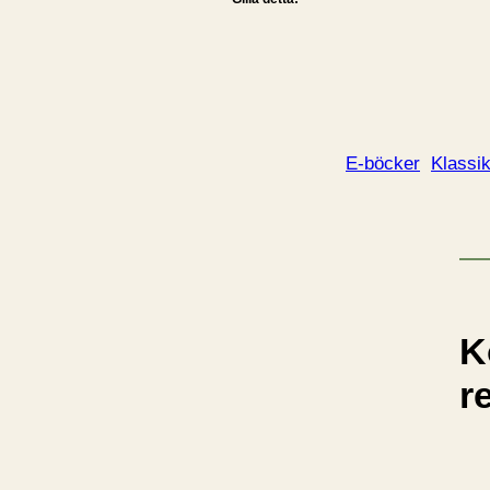
E-böcker
Klassi
K
r