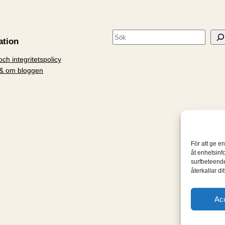
S
ation
ö
ch integritetspolicy
k
& om bloggen
För att ge e
åt enhetsinf
surfbeteende
återkallar d
Ac