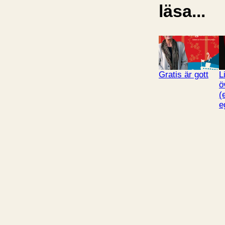
läsa...
Gratis är gott
L
ö
(
e