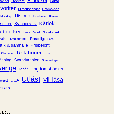
E-böcker
Deckare
Fakta
handel
voriter
Framsidor
Filmatiseringar
Historia
Klass
ldraskap
Illustrerat
Kärlek
ssiker
Kvinnors liv
udböcker
Nobelpriset
Läsa
Mord
eller
Personligt
Nyutkommet
Poesi
itik & samhälle
Prisbelönt
Relationer
Sorg
oföljetongen
änning
Storbritannien
Summeringar
verige
Ungdomsböcker
Tonår
Utläst
Vill läsa
USA
växt
nskap