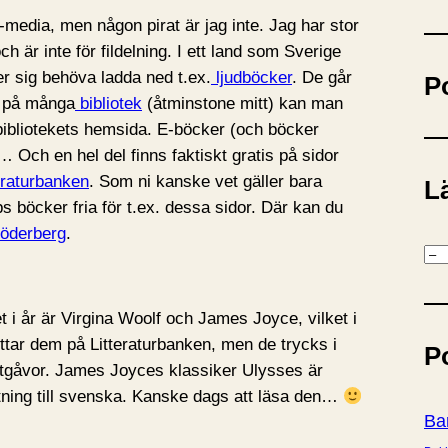
ö
media, men någon pirat är jag inte. Jag har stor
k
h är inte för fildelning. I ett land som Sverige
er sig behöva ladda ned t.ex.
ljudböcker
. De går
P
ch på många
bibliotek
(åtminstone mitt) kan man
ibliotekets hemsida. E-böcker (och böcker
a… Och en hel del finns faktiskt gratis på sidor
eraturbanken
. Som ni kanske vet gäller bara
Lä
s böcker fria för t.ex. dessa sidor. Där kan du
Söderberg
.
K
a
t
i år är Virgina Woolf och James Joyce, vilket i
e
hittar dem på Litteraturbanken, men de trycks i
P
g
 nyutgåvor. James Joyces klassiker Ulysses är
o
ttning till svenska. Kanske dags att läsa den…
r
Ba
i