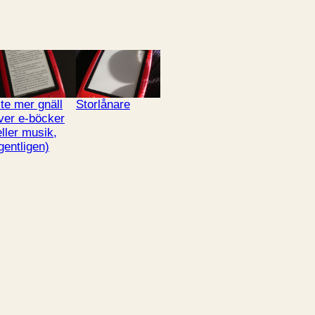
ite mer gnäll
Storlånare
ver e-böcker
eller musik,
gentligen)