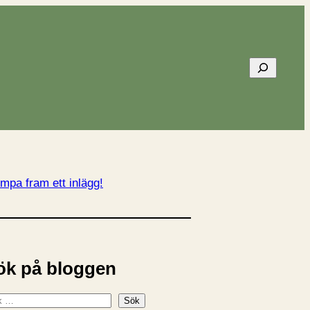
Sök
mpa fram ett inlägg!
ök på bloggen
Sök