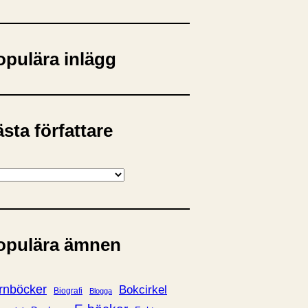
opulära inlägg
sta författare
opulära ämnen
rnböcker
Bokcirkel
Biografi
Blogga