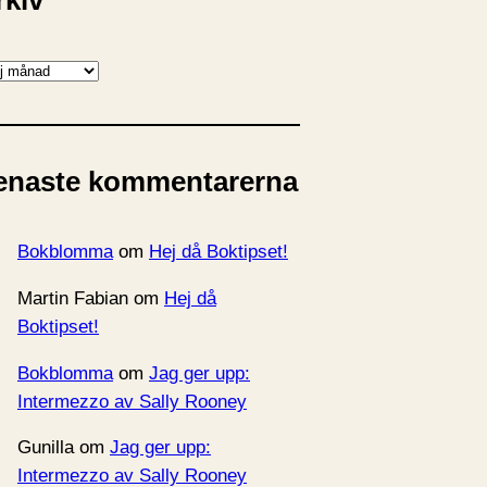
rkiv
enaste kommentarerna
Bokblomma
om
Hej då Boktipset!
Martin Fabian
om
Hej då
Boktipset!
Bokblomma
om
Jag ger upp:
Intermezzo av Sally Rooney
Gunilla
om
Jag ger upp:
Intermezzo av Sally Rooney