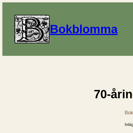
Bokblomma
70-åri
Bok
Inlä