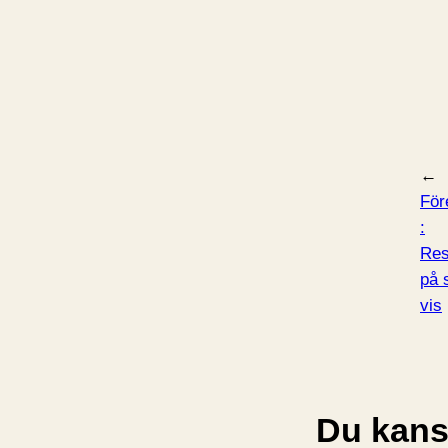
←
För
:
Res
på 
vis
Du kansk