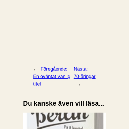
←
Föregående:
Nästa:
En oväntat vanlig
70-åringar
titel
→
Du kanske även vill läsa...