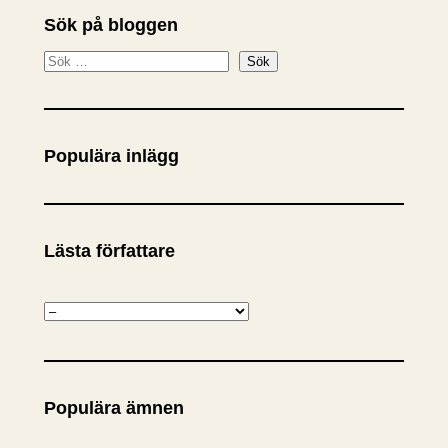
Sök på bloggen
S
Sök
ö
k
Populära inlägg
Lästa författare
K
a
t
e
Populära ämnen
g
o