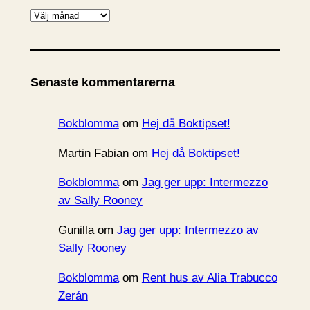
A
r
k
i
Senaste kommentarerna
v
Bokblomma
om
Hej då Boktipset!
Martin Fabian
om
Hej då Boktipset!
Bokblomma
om
Jag ger upp: Intermezzo
av Sally Rooney
Gunilla
om
Jag ger upp: Intermezzo av
Sally Rooney
Bokblomma
om
Rent hus av Alia Trabucco
Zerán