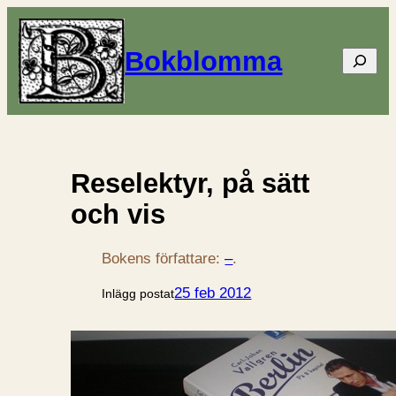
Bokblomma
Sök
Reselektyr, på sätt
och vis
Bokens författare:
–
.
25 feb 2012
Inlägg postat