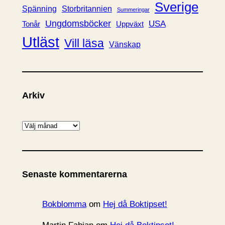
Sverige
Spänning
Storbritannien
Summeringar
Ungdomsböcker
USA
Uppväxt
Tonår
Utläst
Vill läsa
Vänskap
Arkiv
A
r
k
i
Senaste kommentarerna
v
Bokblomma
om
Hej då Boktipset!