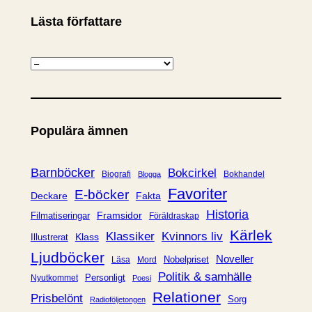
Lästa författare
K
a
t
e
Populära ämnen
g
o
r
Barnböcker
Bokcirkel
Biografi
Bokhandel
Blogga
i
Favoriter
E-böcker
Deckare
Fakta
e
Historia
Framsidor
Filmatiseringar
Föräldraskap
r
Kärlek
Klassiker
Kvinnors liv
Klass
Illustrerat
Ljudböcker
Noveller
Nobelpriset
Läsa
Mord
Politik & samhälle
Personligt
Nyutkommet
Poesi
Relationer
Prisbelönt
Sorg
Radioföljetongen