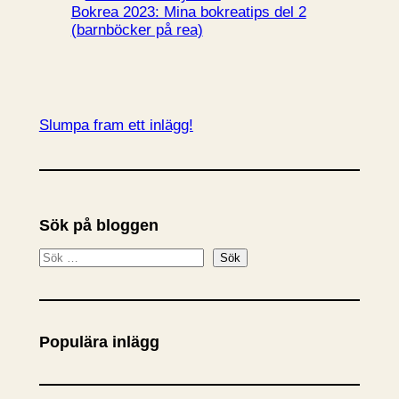
Bokrea 2023: Mina bokreatips del 2
(barnböcker på rea)
Slumpa fram ett inlägg!
Sök på bloggen
S
Sök
ö
k
Populära inlägg