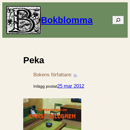
Bokblomma
Sök
Peka
Bokens författare:
–
.
25 mar 2012
Inlägg postat