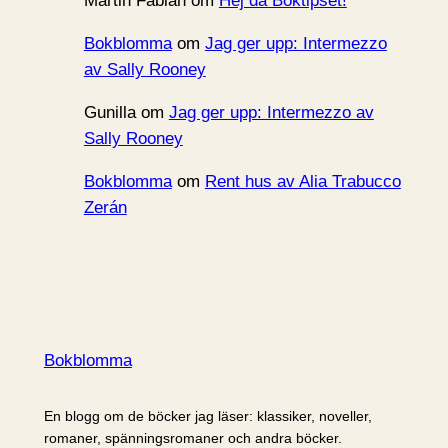
Martin Fabian
om
Hej då Boktipset!
Bokblomma
om
Jag ger upp: Intermezzo
av Sally Rooney
Gunilla
om
Jag ger upp: Intermezzo av
Sally Rooney
Bokblomma
om
Rent hus av Alia Trabucco
Zerán
Bokblomma
En blogg om de böcker jag läser: klassiker, noveller,
romaner, spänningsromaner och andra böcker.