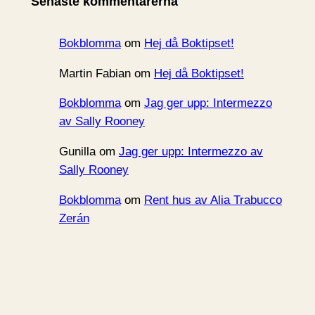
Senaste kommentarerna
v
Bokblomma
om
Hej då Boktipset!
Martin Fabian
om
Hej då Boktipset!
Bokblomma
om
Jag ger upp: Intermezzo
av Sally Rooney
Gunilla
om
Jag ger upp: Intermezzo av
Sally Rooney
Bokblomma
om
Rent hus av Alia Trabucco
Zerán