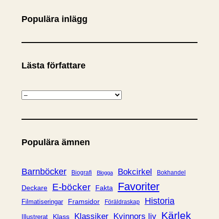
Populära inlägg
Lästa författare
K
a
t
e
Populära ämnen
g
o
r
Barnböcker
Bokcirkel
Biografi
Bokhandel
Blogga
i
Favoriter
E-böcker
Deckare
Fakta
e
Historia
Framsidor
Filmatiseringar
Föräldraskap
r
Kärlek
Klassiker
Kvinnors liv
Klass
Illustrerat