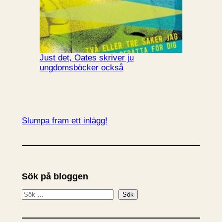
Just det, Oates skriver ju
ungdomsböcker också
Slumpa fram ett inlägg!
Sök på bloggen
S
Sök
ö
k