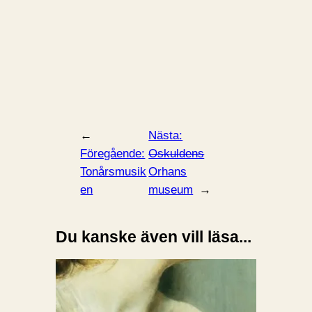
←
Nästa:
Föregående:
Oskuldens
Tonårsmusik
Orhans
en
museum
→
Du kanske även vill läsa...