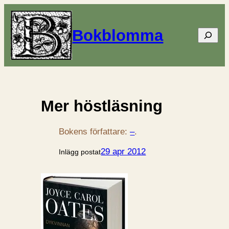
Bokblomma
Sök
Mer höstläsning
Bokens författare:
–
.
29 apr 2012
Inlägg postat