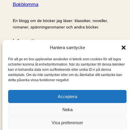
Bokblomma
En blogg om de böcker jag läser: klassiker, noveller,
romaner, spänningsromaner och andra böcker.
Information
Hantera samtycke
Cookie- och integritetspolicy
Om mig & om bloggen
För att ge en bra upplevelse använder vi teknik som cookies för att lagra
S
och/eller komma åt enhetsinformation. När du samtycker till dessa tekniker
kan vi behandla data som surfbeteende eller unika ID:n på denna
ö
webbplats. Om du inte samtycker eller om du återkallar ditt samtycke kan
k
detta påverka vissa funktioner negativt.
Acceptera
Neka
Visa preferenser
Designad med
WordPress