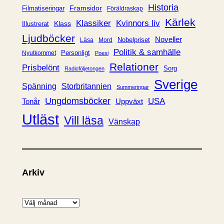
e
Historia
Framsidor
Filmatiseringar
Föräldraskap
r
Kärlek
Klassiker
Kvinnors liv
Klass
Illustrerat
Ljudböcker
Noveller
Nobelpriset
Läsa
Mord
Politik & samhälle
Personligt
Nyutkommet
Poesi
Relationer
Prisbelönt
Sorg
Radioföljetongen
Sverige
Spänning
Storbritannien
Summeringar
Ungdomsböcker
USA
Uppväxt
Tonår
Utläst
Vill läsa
Vänskap
Arkiv
A
r