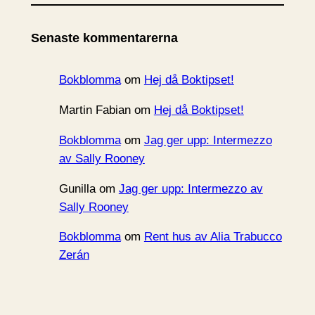
k
i
Senaste kommentarerna
v
Bokblomma
om
Hej då Boktipset!
Martin Fabian
om
Hej då Boktipset!
Bokblomma
om
Jag ger upp: Intermezzo
av Sally Rooney
Gunilla
om
Jag ger upp: Intermezzo av
Sally Rooney
Bokblomma
om
Rent hus av Alia Trabucco
Zerán