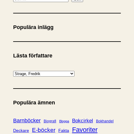
ö
k
Populära inlägg
Lästa författare
K
a
t
e
Populära ämnen
g
o
r
Barnböcker
Bokcirkel
Biografi
Bokhandel
Blogga
i
Favoriter
E-böcker
Deckare
Fakta