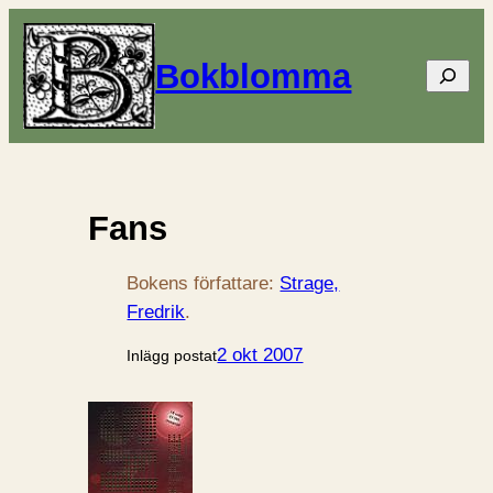
Bokblomma
Sök
Fans
Bokens författare:
Strage,
Fredrik
.
2 okt 2007
Inlägg postat