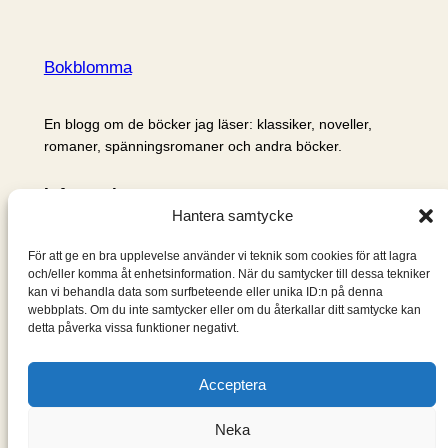
Bokblomma
En blogg om de böcker jag läser: klassiker, noveller,
romaner, spänningsromaner och andra böcker.
Information
Hantera samtycke
Cookie- och integritetspolicy
Om mig & om bloggen
För att ge en bra upplevelse använder vi teknik som cookies för att lagra
S
och/eller komma åt enhetsinformation. När du samtycker till dessa tekniker
kan vi behandla data som surfbeteende eller unika ID:n på denna
ö
webbplats. Om du inte samtycker eller om du återkallar ditt samtycke kan
k
detta påverka vissa funktioner negativt.
Acceptera
Neka