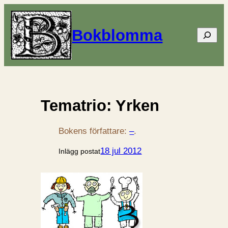
Bokblomma
Sök
Tematrio: Yrken
Bokens författare:
–
.
18 jul 2012
Inlägg postat