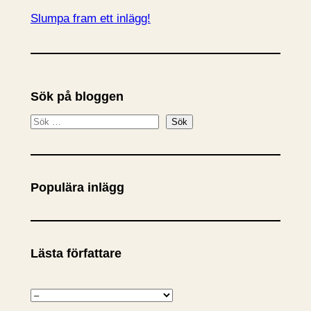
Slumpa fram ett inlägg!
Sök på bloggen
S
Sök
ö
k
Populära inlägg
Lästa författare
K