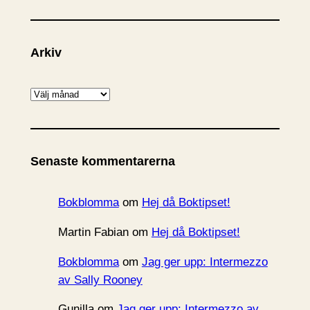
Arkiv
A
r
k
i
Senaste kommentarerna
v
Bokblomma
om
Hej då Boktipset!
Martin Fabian
om
Hej då Boktipset!
Bokblomma
om
Jag ger upp: Intermezzo
av Sally Rooney
Gunilla
om
Jag ger upp: Intermezzo av