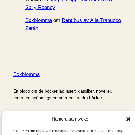
Sally Rooney
Bokblomma
om
Rent hus av Alia Trabucco
Zerán
Bokblomma
En blogg om de böcker jag läser: klassiker, noveller,
romaner, spänningsromaner och andra böcker.
Information
Hantera samtycke
Cookie- och integritetspolicy
Om mig & om bloggen
För att ge en bra upplevelse använder vi teknik som cookies för att lagra