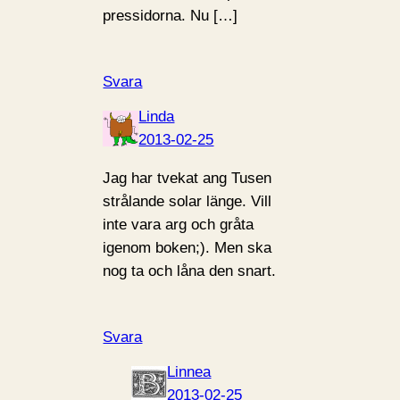
pressidorna. Nu […]
Svara
Linda
2013-02-25
Jag har tvekat ang Tusen
strålande solar länge. Vill
inte vara arg och gråta
igenom boken;). Men ska
nog ta och låna den snart.
Svara
Linnea
2013-02-25