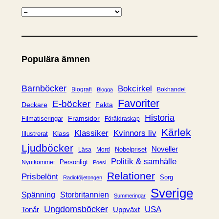
K
a
t
e
Populära ämnen
g
o
r
Barnböcker
Bokcirkel
Biografi
Bokhandel
Blogga
i
Favoriter
E-böcker
Deckare
Fakta
e
Historia
Framsidor
Filmatiseringar
Föräldraskap
r
Kärlek
Klassiker
Kvinnors liv
Klass
Illustrerat
Ljudböcker
Noveller
Nobelpriset
Läsa
Mord
Politik & samhälle
Personligt
Nyutkommet
Poesi
Relationer
Prisbelönt
Sorg
Radioföljetongen
Sverige
Spänning
Storbritannien
Summeringar
Ungdomsböcker
USA
Uppväxt
Tonår