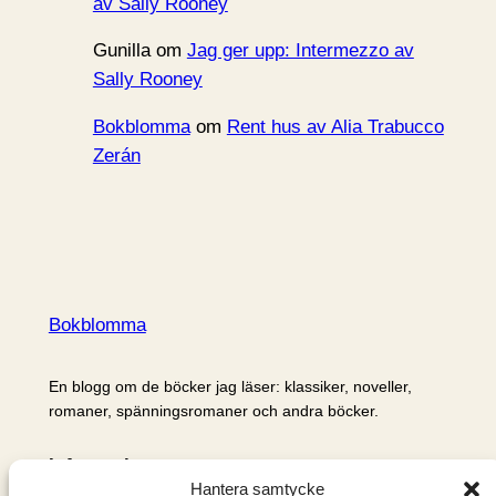
av Sally Rooney
Gunilla
om
Jag ger upp: Intermezzo av
Sally Rooney
Bokblomma
om
Rent hus av Alia Trabucco
Zerán
Bokblomma
En blogg om de böcker jag läser: klassiker, noveller,
romaner, spänningsromaner och andra böcker.
Information
Hantera samtycke