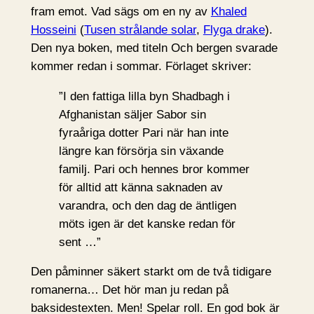
fram emot. Vad sägs om en ny av
Khaled
Hosseini
(
Tusen strålande solar
,
Flyga drake
).
Den nya boken, med titeln Och bergen svarade
kommer redan i sommar. Förlaget skriver:
”I den fattiga lilla byn Shadbagh i
Afghanistan säljer Sabor sin
fyraåriga dotter Pari när han inte
längre kan försörja sin växande
familj. Pari och hennes bror kommer
för alltid att känna saknaden av
varandra, och den dag de äntligen
möts igen är det kanske redan för
sent …”
Den påminner säkert starkt om de två tidigare
romanerna… Det hör man ju redan på
baksidestexten. Men! Spelar roll. En god bok är