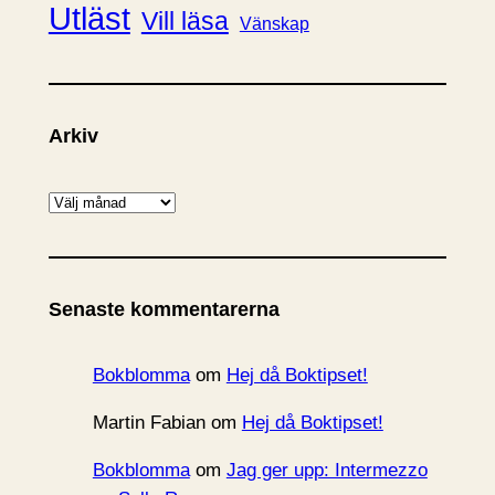
Utläst
Vill läsa
Vänskap
Arkiv
A
r
k
i
Senaste kommentarerna
v
Bokblomma
om
Hej då Boktipset!
Martin Fabian
om
Hej då Boktipset!
Bokblomma
om
Jag ger upp: Intermezzo