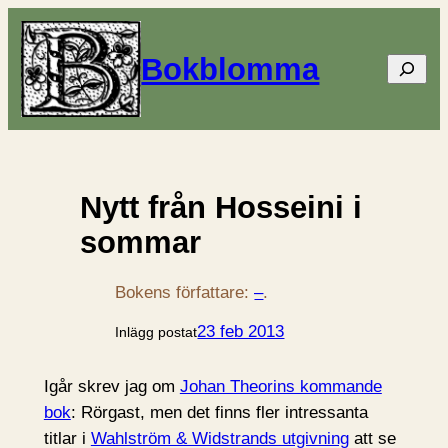
Bokblomma
Sök
Nytt från Hosseini i
sommar
Bokens författare:
–
.
23 feb 2013
Inlägg postat
Igår skrev jag om
Johan Theorins kommande
bok
: Rörgast, men det finns fler intressanta
titlar i
Wahlström & Widstrands utgivning
att se