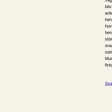
Jag
böc
anle
hen
huv
hen
stör
snar
som
Mum
fin
Sva