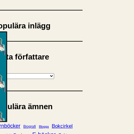
opulära inlägg
sta författare
opulära ämnen
rnböcker
Bokcirkel
Biografi
Blogga