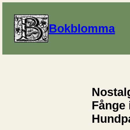
Bokblomma
Nostal
Fånge 
Hundpa