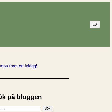
Sök
mpa fram ett inlägg!
ök på bloggen
Sök