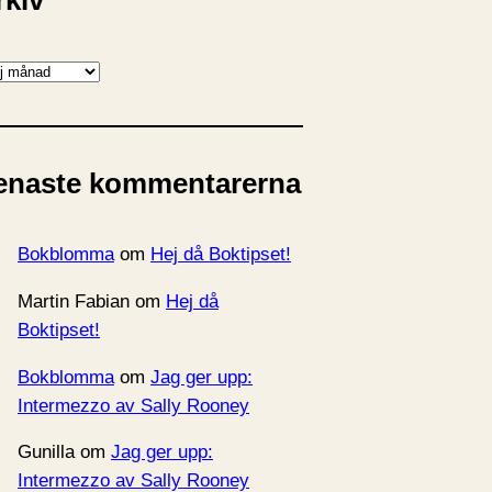
rkiv
enaste kommentarerna
Bokblomma
om
Hej då Boktipset!
Martin Fabian
om
Hej då
Boktipset!
Bokblomma
om
Jag ger upp:
Intermezzo av Sally Rooney
Gunilla
om
Jag ger upp:
Intermezzo av Sally Rooney