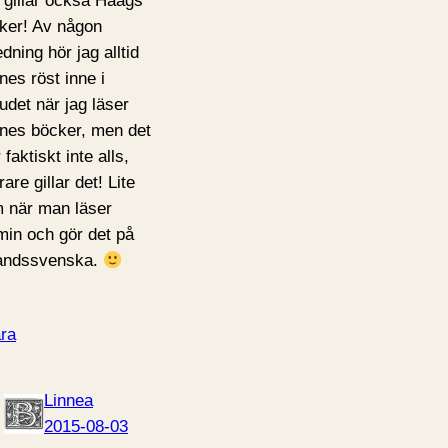
 gillar också Haags
ker! Av någon
dning hör jag alltid
nes röst inne i
udet när jag läser
nes böcker, men det
 faktiskt inte alls,
are gillar det! Lite
 när man läser
in och gör det på
landssvenska.
ra
Linnea
2015-08-03