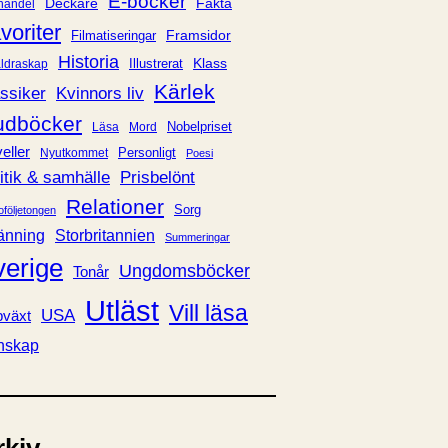
E-böcker
Deckare
Fakta
handel
voriter
Framsidor
Filmatiseringar
Historia
Klass
ldraskap
Illustrerat
Kärlek
ssiker
Kvinnors liv
udböcker
Nobelpriset
Läsa
Mord
eller
Personligt
Nyutkommet
Poesi
itik & samhälle
Prisbelönt
Relationer
Sorg
oföljetongen
änning
Storbritannien
Summeringar
verige
Ungdomsböcker
Tonår
Utläst
Vill läsa
USA
växt
nskap