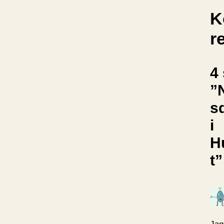
K
r
4 
”
s
i
H
t”