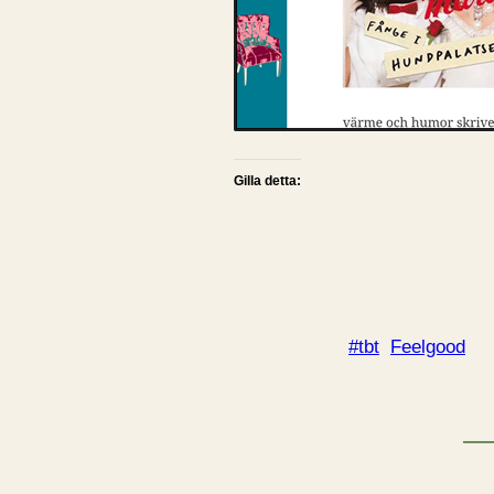
Gilla detta:
#tbt
Feelgood