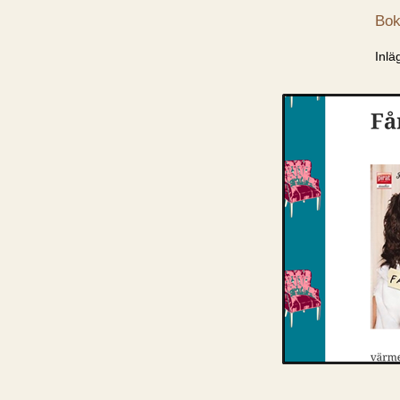
Bok
Inlä