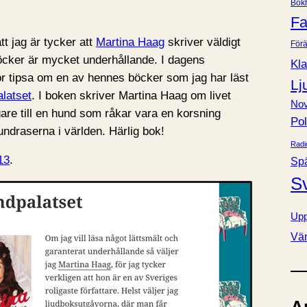
Bok
e
Fa
r
tt jag är tycker att
Martina Haag
skriver väldigt
Förä
 böcker är mycket underhållande. I dagens
Kla
ör tipsa om en av hennes böcker som jag har läst
Lj
latset
. I boken skriver Martina Haag om livet
Nov
e till en hund som råkar vara en korsning
Pol
ndraserna i världen. Härlig bok!
Radi
13
.
Sp
S
Upp
Vä