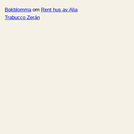
Bokblomma
om
Rent hus av Alia
Trabucco Zerán