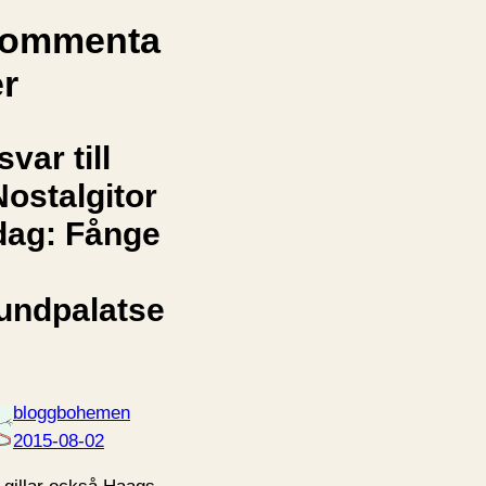
ommenta
er
svar till
Nostalgitor
dag: Fånge
undpalatse
bloggbohemen
2015-08-02