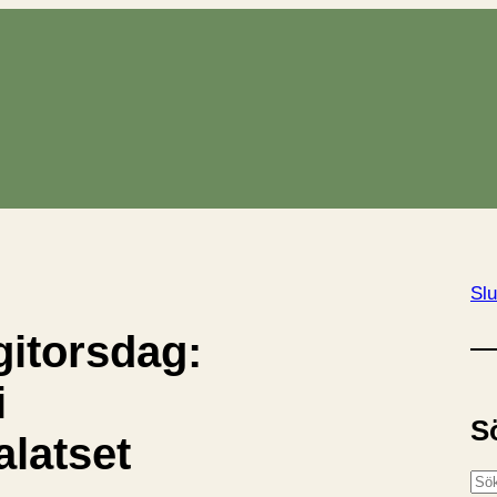
Slu
gitorsdag:
i
S
latset
S