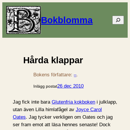
Bokblomma
Sök
Hårda klappar
Bokens författare:
–
.
26 dec 2010
Inlägg postat
Jag fick inte bara
Glutenfria kokboken
i julklapp,
utan även Lilla himlafågel av
Joyce Carol
Oates
. Jag tycker verkligen om Oates och jag
ser fram emot att läsa hennes senaste! Dock