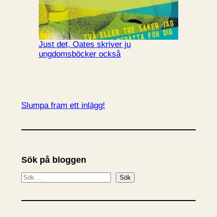
Just det, Oates skriver ju
ungdomsböcker också
Slumpa fram ett inlägg!
Sök på bloggen
S
Sök
ö
k