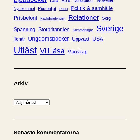
Noveller
Nobelpriset
Läsa
Mord
Politik & samhälle
Personligt
Nyutkommet
Poesi
Relationer
Prisbelönt
Sorg
Radioföljetongen
Sverige
Spänning
Storbritannien
Summeringar
Ungdomsböcker
USA
Uppväxt
Tonår
Utläst
Vill läsa
Vänskap
Arkiv
A
r
k
i
Senaste kommentarerna
v