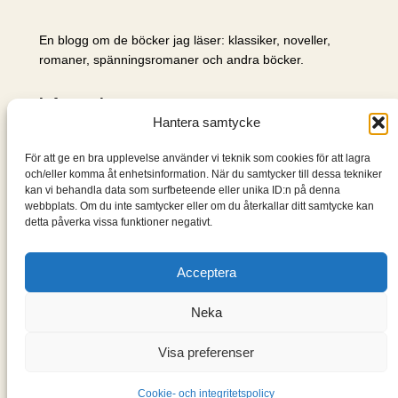
En blogg om de böcker jag läser: klassiker, noveller,
romaner, spänningsromaner och andra böcker.
Information
Hantera samtycke
Cookie- och integritetspolicy
Om mig & om bloggen
För att ge en bra upplevelse använder vi teknik som cookies för att lagra
S
och/eller komma åt enhetsinformation. När du samtycker till dessa tekniker
kan vi behandla data som surfbeteende eller unika ID:n på denna
ö
webbplats. Om du inte samtycker eller om du återkallar ditt samtycke kan
k
detta påverka vissa funktioner negativt.
Acceptera
Neka
Visa preferenser
Designad med
WordPress
Cookie- och integritetspolicy