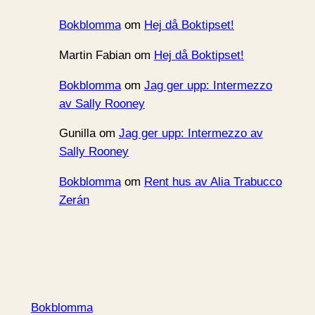
Bokblomma
om
Hej då Boktipset!
Martin Fabian
om
Hej då Boktipset!
Bokblomma
om
Jag ger upp: Intermezzo
av Sally Rooney
Gunilla
om
Jag ger upp: Intermezzo av
Sally Rooney
Bokblomma
om
Rent hus av Alia Trabucco
Zerán
Bokblomma