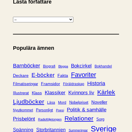
Lästa författare
K
a
t
e
Populära ämnen
g
o
r
Barnböcker
Bokcirkel
Biografi
Bokhandel
Blogga
i
Favoriter
E-böcker
Deckare
Fakta
e
Historia
Framsidor
Filmatiseringar
Föräldraskap
r
Kärlek
Klassiker
Kvinnors liv
Klass
Illustrerat
Ljudböcker
Noveller
Nobelpriset
Läsa
Mord
Politik & samhälle
Personligt
Nyutkommet
Poesi
Relationer
Prisbelönt
Sorg
Radioföljetongen
Sverige
Spänning
Storbritannien
Summeringar