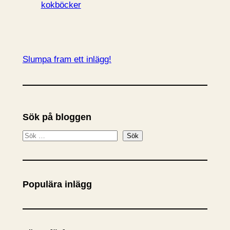
kokböcker
Slumpa fram ett inlägg!
Sök på bloggen
S
Sök
ö
k
Populära inlägg