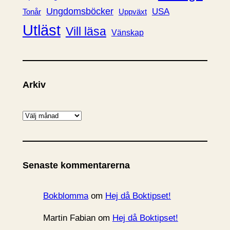
Ungdomsböcker
USA
Uppväxt
Tonår
Utläst
Vill läsa
Vänskap
Arkiv
A
r
k
i
Senaste kommentarerna
v
Bokblomma
om
Hej då Boktipset!
Martin Fabian
om
Hej då Boktipset!