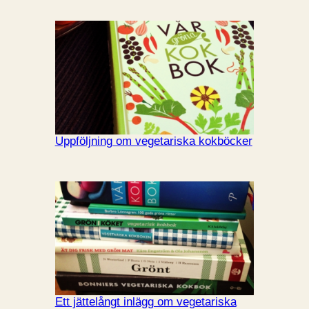
Uppföljning om vegetariska kokböcker
Ett jättelångt inlägg om vegetariska