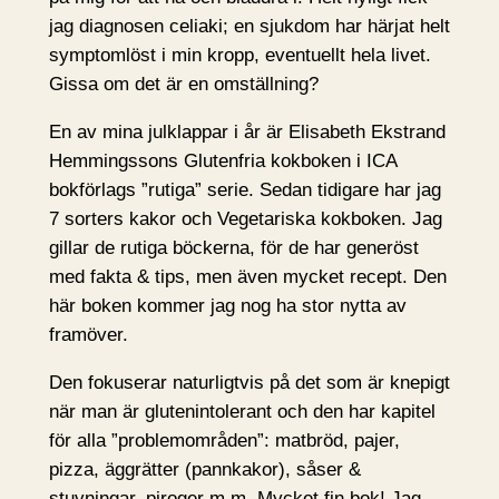
jag diagnosen celiaki; en sjukdom har härjat helt
symptomlöst i min kropp, eventuellt hela livet.
Gissa om det är en omställning?
En av mina julklappar i år är Elisabeth Ekstrand
Hemmingssons Glutenfria kokboken i ICA
bokförlags ”rutiga” serie. Sedan tidigare har jag
7 sorters kakor och Vegetariska kokboken. Jag
gillar de rutiga böckerna, för de har generöst
med fakta & tips, men även mycket recept. Den
här boken kommer jag nog ha stor nytta av
framöver.
Den fokuserar naturligtvis på det som är knepigt
när man är glutenintolerant och den har kapitel
för alla ”problemområden”: matbröd, pajer,
pizza, äggrätter (pannkakor), såser &
stuvningar, piroger m.m. Mycket fin bok! Jag