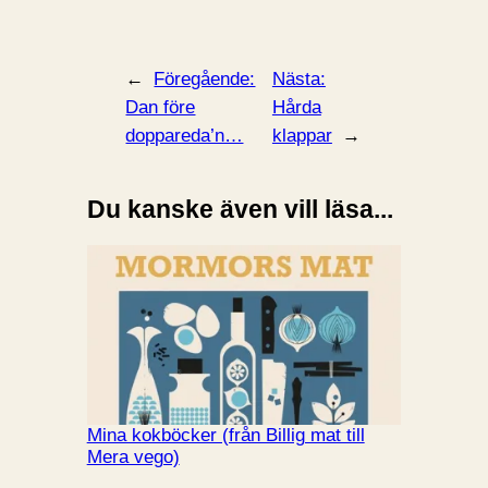
←
Föregående:
Nästa:
Dan före
Hårda
doppareda’n…
klappar
→
Du kanske även vill läsa...
Mina kokböcker (från Billig mat till
Mera vego)