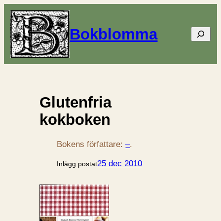
Bokblomma
Sök
Glutenfria
kokboken
Bokens författare:
–
.
25 dec 2010
Inlägg postat