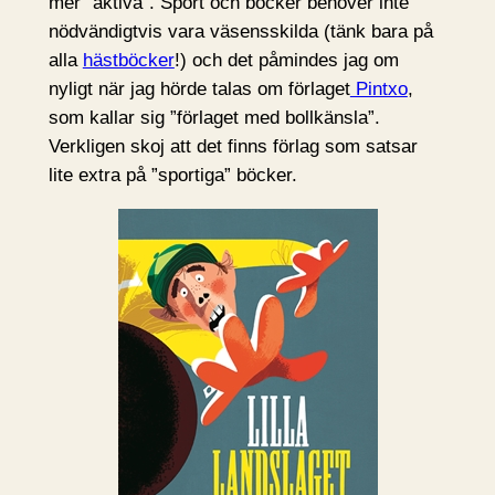
mer ”aktiva”. Sport och böcker behöver inte
nödvändigtvis vara väsensskilda (tänk bara på
alla
hästböcker
!) och det påmindes jag om
nyligt när jag hörde talas om förlaget
Pintxo
,
som kallar sig ”förlaget med bollkänsla”.
Verkligen skoj att det finns förlag som satsar
lite extra på ”sportiga” böcker.