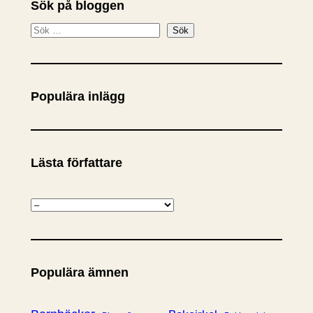
Sök på bloggen
S
Sök
ö
k
Populära inlägg
Lästa författare
K
a
t
e
Populära ämnen
g
o
r