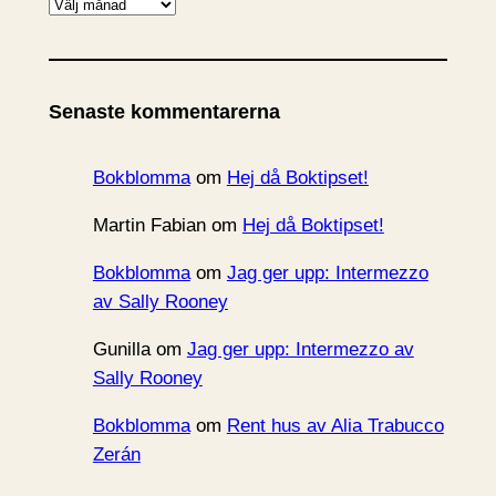
A
r
k
i
Senaste kommentarerna
v
Bokblomma
om
Hej då Boktipset!
Martin Fabian
om
Hej då Boktipset!
Bokblomma
om
Jag ger upp: Intermezzo
av Sally Rooney
Gunilla
om
Jag ger upp: Intermezzo av
Sally Rooney
Bokblomma
om
Rent hus av Alia Trabucco
Zerán