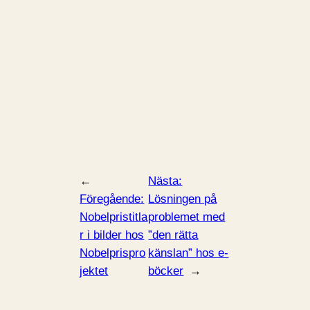
←
Nästa:
Föregående:
Lösningen på
Nobelpristitla
problemet med
r i bilder hos
”den rätta
Nobelprispro
känslan” hos e-
jektet
böcker
→