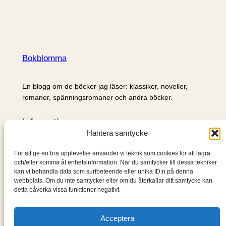
Bokblomma
En blogg om de böcker jag läser: klassiker, noveller,
romaner, spänningsromaner och andra böcker.
Information
Hantera samtycke
Cookie- och integritetspolicy
Om mig & om bloggen
För att ge en bra upplevelse använder vi teknik som cookies för att lagra
S
och/eller komma åt enhetsinformation. När du samtycker till dessa tekniker
kan vi behandla data som surfbeteende eller unika ID:n på denna
ö
webbplats. Om du inte samtycker eller om du återkallar ditt samtycke kan
k
detta påverka vissa funktioner negativt.
Acceptera