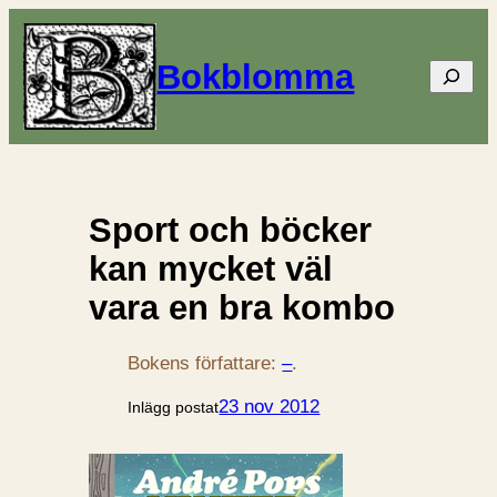
Bokblomma
Sök
Sport och böcker
kan mycket väl
vara en bra kombo
Bokens författare:
–
.
23 nov 2012
Inlägg postat