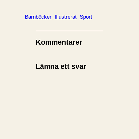
a
d
d
Barnböcker
Illustrerat
Sport
a
r
i
Kommentarer
n
…
Lämna ett svar