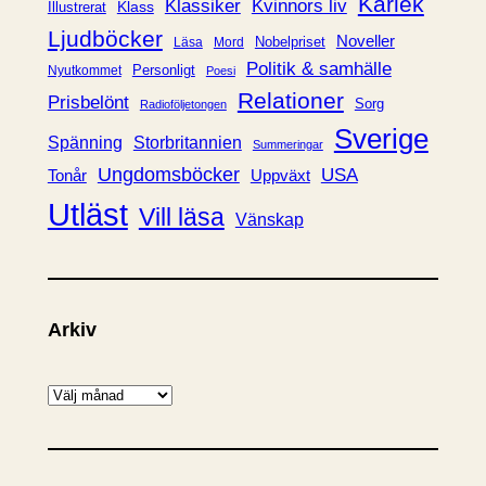
Kärlek
Klassiker
Kvinnors liv
Klass
Illustrerat
Ljudböcker
Noveller
Nobelpriset
Läsa
Mord
Politik & samhälle
Personligt
Nyutkommet
Poesi
Relationer
Prisbelönt
Sorg
Radioföljetongen
Sverige
Spänning
Storbritannien
Summeringar
Ungdomsböcker
USA
Uppväxt
Tonår
Utläst
Vill läsa
Vänskap
Arkiv
A
r
k
i