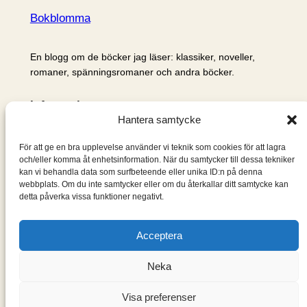
Bokblomma
En blogg om de böcker jag läser: klassiker, noveller,
romaner, spänningsromaner och andra böcker.
Information
Hantera samtycke
Cookie- och integritetspolicy
Om mig & om bloggen
För att ge en bra upplevelse använder vi teknik som cookies för att lagra
S
och/eller komma åt enhetsinformation. När du samtycker till dessa tekniker
kan vi behandla data som surfbeteende eller unika ID:n på denna
ö
webbplats. Om du inte samtycker eller om du återkallar ditt samtycke kan
k
detta påverka vissa funktioner negativt.
Acceptera
Neka
Visa preferenser
Designad med
WordPress