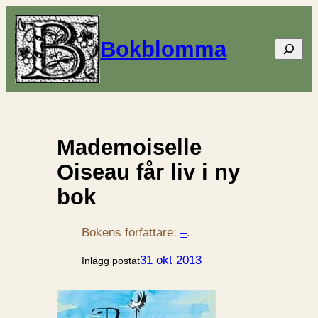
Bokblomma
Sök
Mademoiselle
Oiseau får liv i ny
bok
Bokens författare:
–
.
31 okt 2013
Inlägg postat