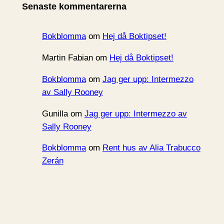
Senaste kommentarerna
v
Bokblomma
om
Hej då Boktipset!
Martin Fabian
om
Hej då Boktipset!
Bokblomma
om
Jag ger upp: Intermezzo
av Sally Rooney
Gunilla
om
Jag ger upp: Intermezzo av
Sally Rooney
Bokblomma
om
Rent hus av Alia Trabucco
Zerán