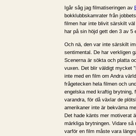
Igår såg jag filmatiseringen av
bokklubbskamrater från jobbets 
filmen har inte blivit särskilt 
har på sin höjd gett den 3 av 5 
Och nä, den var inte särskilt i
sentimental. De har verkligen gå
Scenerna är sökta och platta 
vuxen. Det blir väldigt mycket ”
inte med en film om Andra värld
frågetecken hela filmen och und
engelska med kraftig brytning, f
varandra, för då växlar de plötsl
amerikaner inte är bekväma me
Det hade känts mer motiverat än
märkliga brytningen. Vidare så 
varför en film måste vara längr