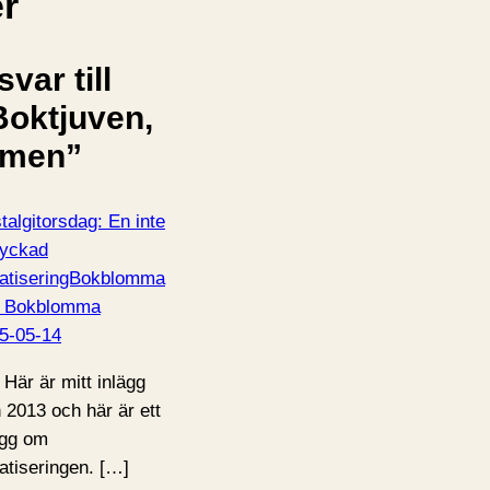
er
svar till
Boktjuven,
ilmen”
talgitorsdag: En inte
lyckad
matiseringBokblomma
 | Bokblomma
5-05-14
 Här är mitt inlägg
n 2013 och här är ett
ägg om
matiseringen. […]