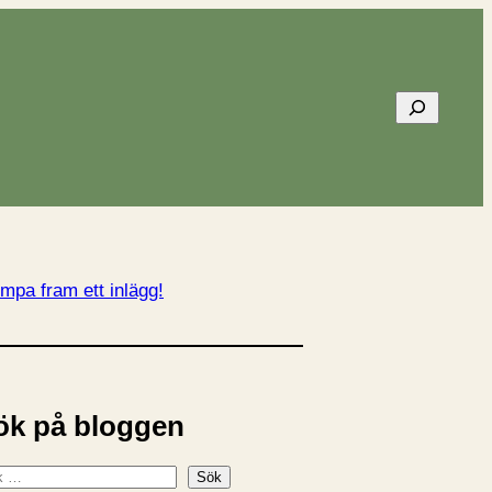
Sök
mpa fram ett inlägg!
ök på bloggen
Sök