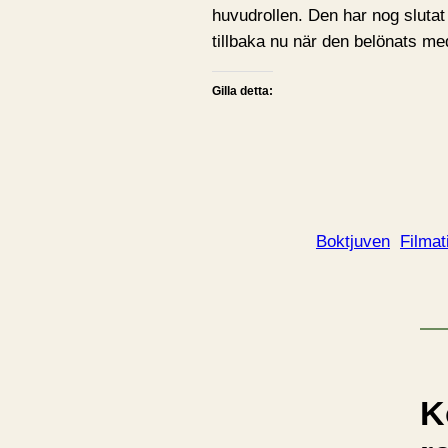
huvudrollen. Den har nog sluta
tillbaka nu när den belönats m
Gilla detta:
Boktjuven
Filmat
K