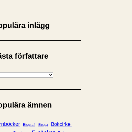
opulära inlägg
sta författare
opulära ämnen
rnböcker
Bokcirkel
Biografi
Blogga