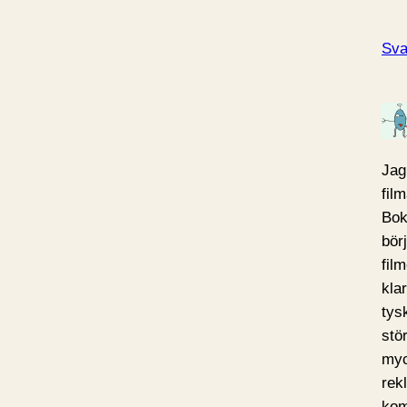
Sva
Jag
fil
Bok
bör
fil
kla
tys
stö
myc
rek
kom