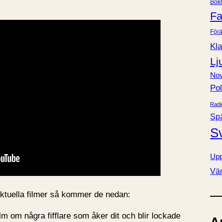
Bok
e
Fa
r
Förä
Kla
Lj
Nov
Pol
Radi
Sp
S
Upp
Vä
oaktuella filmer så kommer de nedan:
ilm om några fifflare som åker dit och blir lockade