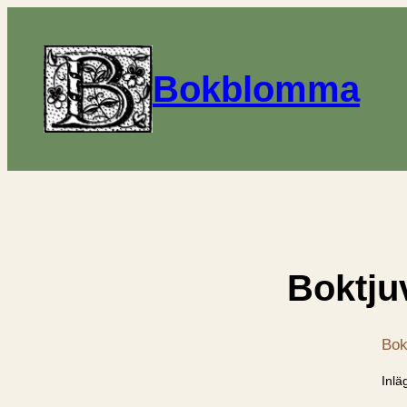
Bokblomma
Boktju
Bok
Inlä