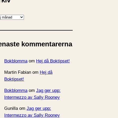
rkiv
enaste kommentarerna
Bokblomma
om
Hej då Boktipset!
Martin Fabian
om
Hej då
Boktipset!
Bokblomma
om
Jag ger upp:
Intermezzo av Sally Rooney
Gunilla
om
Jag ger upp:
Intermezzo av Sally Rooney