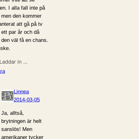
en. I alla fall inte på
, men den kommer
anterat att gå på tv
 ett par år och då
 den väl få en chans.
ske.
Laddar in …
ra
Linnea
2014-03-05
Ja, alltså,
brytningen är helt
sanslös! Men
amerikaner tycker