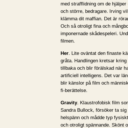
med strafflidning om de hjälper 
och större, bedragare. Irving vil
klämma dit maffian. Det är röra
Och så otroligt fina och mångbo
imponernade skådespeleri. Under
filmen.
Her
. Lite oväntat den finaste kä
gråta. Handlingen kretsar kring 
tillbaka och blir förälskad när
artificiell intelligens. Det var 
blir känslor på film och männis
fi-berättelse.
Gravity
. Klaustrofobisk film s
Sandra Bullock, försöker ta sig
helspänn och mådde typ fysiskt 
och otroligt spännande. Skönt o