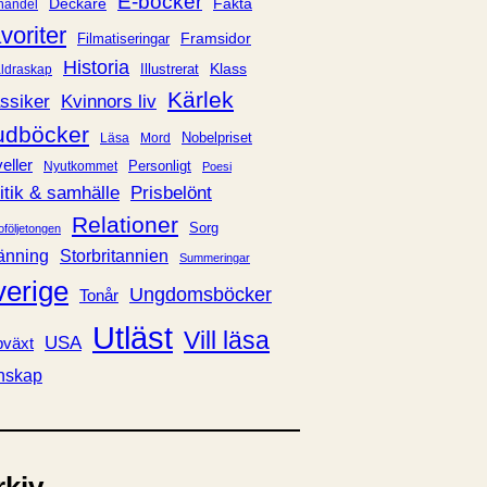
E-böcker
Deckare
Fakta
handel
voriter
Framsidor
Filmatiseringar
Historia
Klass
ldraskap
Illustrerat
Kärlek
ssiker
Kvinnors liv
udböcker
Nobelpriset
Läsa
Mord
eller
Personligt
Nyutkommet
Poesi
itik & samhälle
Prisbelönt
Relationer
Sorg
oföljetongen
änning
Storbritannien
Summeringar
verige
Ungdomsböcker
Tonår
Utläst
Vill läsa
USA
växt
nskap