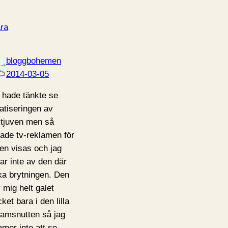
ra
bloggbohemen
2014-03-05
 hade tänkte se
matiseringen av
tjuven men så
jade tv-reklamen för
men visas och jag
rar inte av den där
ka brytningen. Den
r mig helt galet
ket bara i den lilla
lamsnutten så jag
mer inte att se