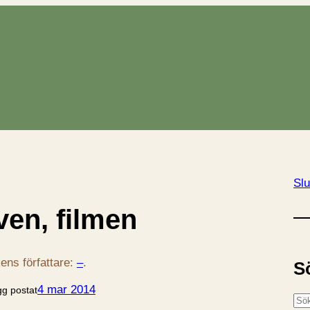
Slu
ven, filmen
ens författare:
–
.
S
4 mar 2014
gg postat
S