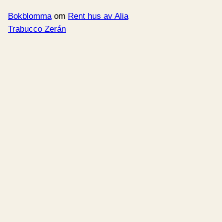
Bokblomma
om
Rent hus av Alia
Trabucco Zerán