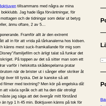
ö
Boktjuven
tillsammans med några av mina
k
bokklubb. Jag hade låga förväntningar, för
väl mottagen och de tidningar som delar ut betyg
P
eller, ännu oftare, 2 av 5…
mponerande. Framför allt är den extremt
tt all in för att vrida på tårkanalerna hos kidsen.
Lä
och känns mest suck-framkallande för mig som
Disney”/familjefilm och ärligt talat så funkar det
skriget. På toppen av det så sitter man som ett
K
rar varför i helskotta skådespelarna pratar
a
örutom när de brister ut i sånger eller skriker åt
t
igt över till tyska. Det är kanske så att
e
P
d filmer med textning? Men kör på engelska då!
g
 att växla språk och att ha den där otroligt
o
måste jag säga att det övergår mitt förstånd
r
Ba
e än typ 1 h 45 min. Boktjuven känns på tok för
i