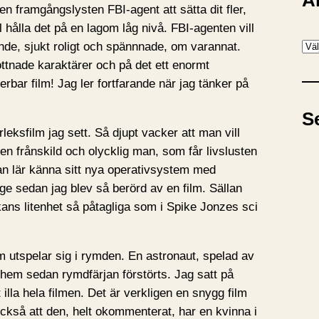
A
en framgångslysten FBI-agent att sätta dit fler,
l hålla det på en lagom låg nivå. FBI-agenten vill
A
nde, sjukt roligt och spännnade, om varannat.
r
ttnade karaktärer och på det ett enormt
k
bar film! Jag ler fortfarande när jag tänker på
i
S
v
rleksfilm jag sett. Så djupt vacker att man vill
en frånskild och olycklig man, som får livslusten
 han lär känna sitt nya operativsystem med
länge sedan jag blev så berörd av en film. Sällan
kans litenhet så påtagliga som i Spike Jonzes sci
om utspelar sig i rymden. En astronaut, spelad av
 hem sedan rymdfärjan förstörts. Jag satt på
illa hela filmen. Det är verkligen en snygg film
ckså att den, helt okommenterat, har en kvinna i