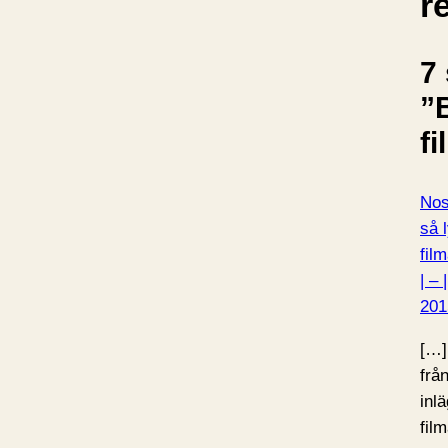
r
7 
”
f
Nos
så 
fil
| –
201
[…]
frå
inl
fil