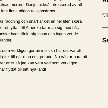
A
istinas morbror Danjel också intresserad av att
inte finns någon religionsfrihet.
A
ras räddning och snart är det en hel liten skara
r
r utflytta. Till Amerika tar man sig med båt,
k
anske hade tänkt sig innan och ingen vet de
i
S
 landet.
v
 som verkligen ger en inblick i hur det var att
t gick till när man emigrerade. Nu väntar bara att
r efter så jag kan veta vad som verkligen
 flyttat till sitt nya land!