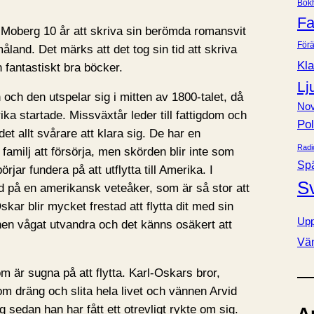
Bok
e
Fa
r
 Moberg 10 år att skriva sin berömda romansvit
Förä
land. Det märks att det tog sin tid att skriva
Kla
h fantastiskt bra böcker.
Lj
 och den utspelar sig i mitten av 1800-talet, då
Nov
ika startade. Missväxtår leder till fattigdom och
Pol
det allt svårare att klara sig. De har en
Radi
familj att försörja, men skörden blir inte som
Sp
jar fundera på att utflytta till Amerika. I
S
ild på en amerikansk veteåker, som är så stor att
kar blir mycket frestad att flytta dit med sin
Upp
nen vågat utvandra och det känns osäkert att
Vä
m är sugna på att flytta. Karl-Oskars bror,
som dräng och slita hela livet och vännen Arvid
 sedan han har fått ett otrevligt rykte om sig.