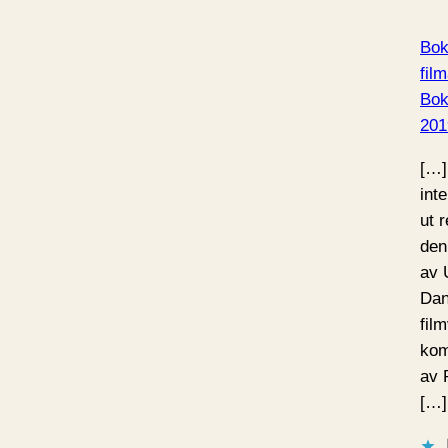
Bok
film
Bo
201
[…]
int
ut 
den
av 
Dan
fil
kom
av 
[…]