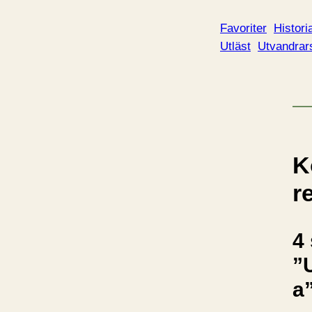
Favoriter
Histori
Utläst
Utvandrar
K
r
4 
”
a