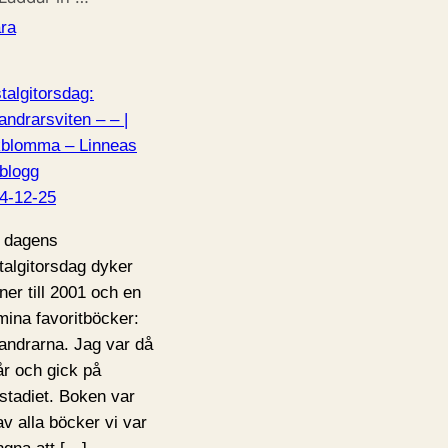
ra
talgitorsdag:
andrarsviten – – |
blomma – Linneas
blogg
4-12-25
 dagens
talgitorsdag dyker
 ner till 2001 och en
mina favoritböcker:
andrarna. Jag var då
år och gick på
stadiet. Boken var
av alla böcker vi var