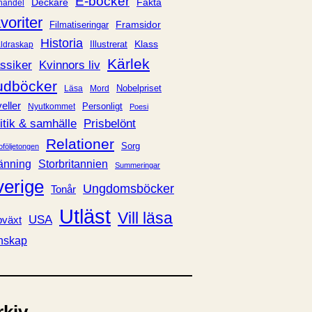
E-böcker
Deckare
Fakta
handel
voriter
Framsidor
Filmatiseringar
Historia
Klass
ldraskap
Illustrerat
Kärlek
ssiker
Kvinnors liv
udböcker
Nobelpriset
Läsa
Mord
eller
Personligt
Nyutkommet
Poesi
itik & samhälle
Prisbelönt
Relationer
Sorg
oföljetongen
änning
Storbritannien
Summeringar
verige
Ungdomsböcker
Tonår
Utläst
Vill läsa
USA
växt
nskap