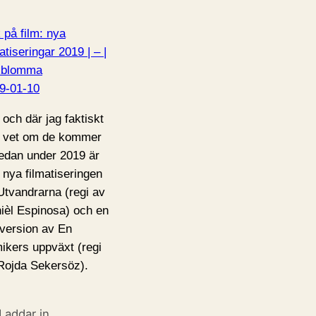
 på film: nya
atiseringar 2019 | – |
kblomma
9-01-10
 och där jag faktiskt
e vet om de kommer
redan under 2019 är
 nya filmatiseringen
Utvandrarna (regi av
ièl Espinosa) och en
mversion av En
ikers uppväxt (regi
Rojda Sekersöz).
Laddar in …