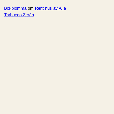
Bokblomma
om
Rent hus av Alia
Trabucco Zerán