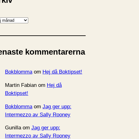
rkiv
enaste kommentarerna
Bokblomma
om
Hej då Boktipset!
Martin Fabian
om
Hej då
Boktipset!
Bokblomma
om
Jag ger upp:
Intermezzo av Sally Rooney
Gunilla
om
Jag ger upp:
Intermezzo av Sally Rooney