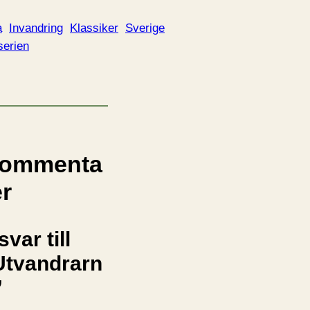
a
Invandring
Klassiker
Sverige
serien
ommenta
er
svar till
Utvandrarn
”