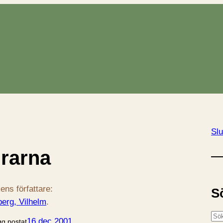
Slu
rarna
ens författare:
S
erg, Vilhelm
.
S
16 dec 2001
gg postat