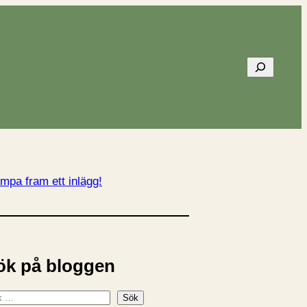
Sök
mpa fram ett inlägg!
ök på bloggen
Sök