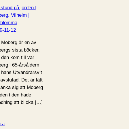
 stund på jorden |
erg, Vilhelm |
kblomma
9-11-12
 Moberg är en av
ergs sista böcker.
 den kom till var
erg i 65-årsåldern
 hans Utvandrarsvit
 avslutad. Det är lätt
 tänka sig att Moberg
 den tiden hade
edning att blicka […]
ra