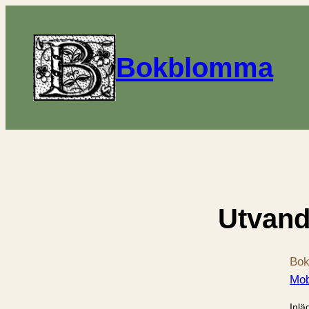
Bokblomma
Utvand
Bok
Mob
Inlä