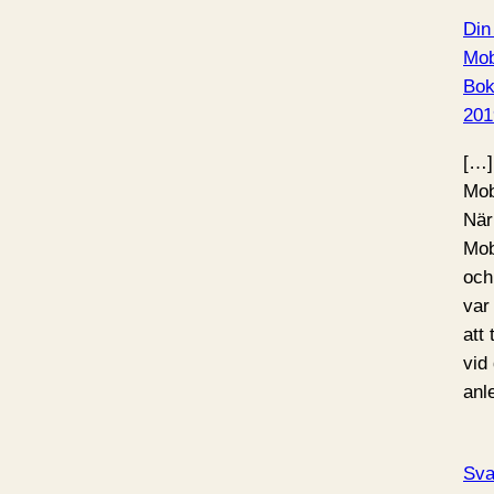
Din
Mob
Bo
201
[…]
Mob
När
Mob
och
var
att
vid
anl
Sva