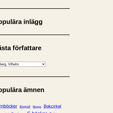
opulära inlägg
sta författare
opulära ämnen
rnböcker
Bokcirkel
Biografi
Blogga