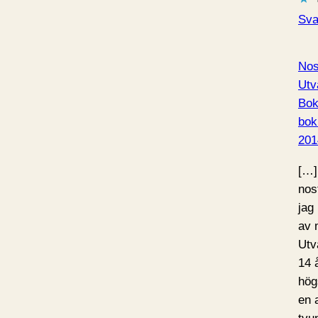
Sva
Nos
Utv
Bok
bok
201
[…]
nos
jag
av 
Utv
14 
hög
en 