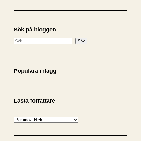
Sök på bloggen
S
Sök
ö
k
Populära inlägg
Lästa författare
K
a
t