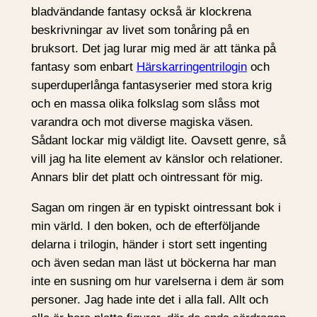
bladvändande fantasy också är klockrena
beskrivningar av livet som tonåring på en
bruksort. Det jag lurar mig med är att tänka på
fantasy som enbart
Härskarringentrilogin
och
superduperlånga fantasyserier med stora krig
och en massa olika folkslag som slåss mot
varandra och mot diverse magiska väsen.
Sådant lockar mig väldigt lite. Oavsett genre, så
vill jag ha lite element av känslor och relationer.
Annars blir det platt och ointressant för mig.
Sagan om ringen är en typiskt ointressant bok i
min värld. I den boken, och de efterföljande
delarna i trilogin, händer i stort sett ingenting
och även sedan man läst ut böckerna har man
inte en susning om hur varelserna i dem är som
personer. Jag hade inte det i alla fall. Allt och