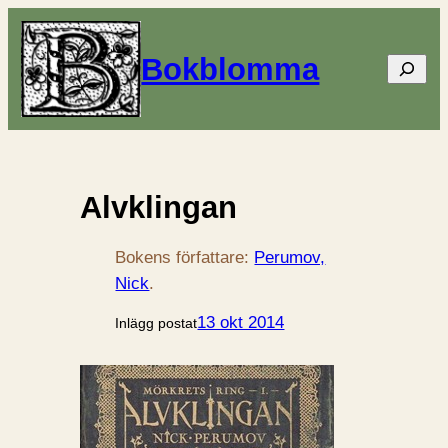
Bokblomma
Sök
Alvklingan
Bokens författare:
Perumov,
Nick
.
13 okt 2014
Inlägg postat