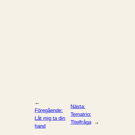
←
Nästa:
Föregående:
Tematrio:
Låt mig ta din
Titelfråga
→
hand