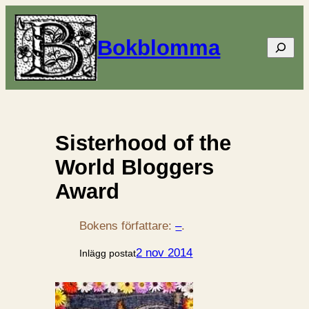
Bokblomma
Sök
Sisterhood of the
World Bloggers
Award
Bokens författare:
–
.
2 nov 2014
Inlägg postat