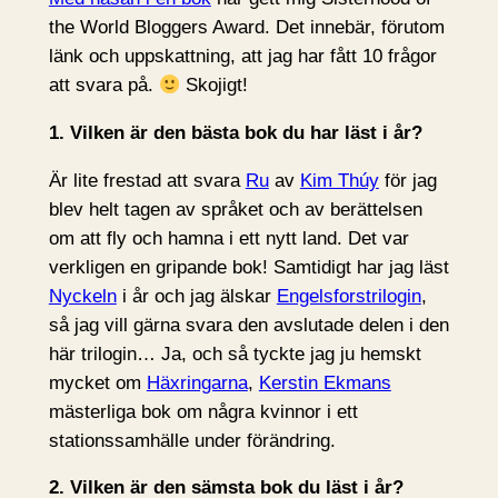
the World Bloggers Award. Det innebär, förutom
länk och uppskattning, att jag har fått 10 frågor
att svara på.
Skojigt!
1. Vilken är den bästa bok du har läst i år?
Är lite frestad att svara
Ru
av
Kim Thúy
för jag
blev helt tagen av språket och av berättelsen
om att fly och hamna i ett nytt land. Det var
verkligen en gripande bok! Samtidigt har jag läst
Nyckeln
i år och jag älskar
Engelsforstrilogin
,
så jag vill gärna svara den avslutade delen i den
här trilogin… Ja, och så tyckte jag ju hemskt
mycket om
Häxringarna
,
Kerstin Ekmans
mästerliga bok om några kvinnor i ett
stationssamhälle under förändring.
2. Vilken är den sämsta bok du läst i år?