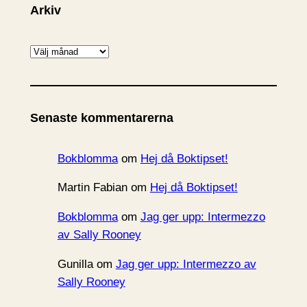
Arkiv
A
r
k
i
Senaste kommentarerna
v
Bokblomma
om
Hej då Boktipset!
Martin Fabian
om
Hej då Boktipset!
Bokblomma
om
Jag ger upp: Intermezzo
av Sally Rooney
Gunilla
om
Jag ger upp: Intermezzo av
Sally Rooney