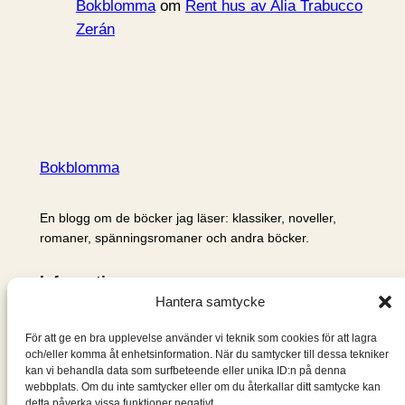
Bokblomma
om
Rent hus av Alia Trabucco
Zerán
Bokblomma
En blogg om de böcker jag läser: klassiker, noveller,
romaner, spänningsromaner och andra böcker.
Information
Hantera samtycke
Cookie- och integritetspolicy
Om mig & om bloggen
För att ge en bra upplevelse använder vi teknik som cookies för att lagra
S
och/eller komma åt enhetsinformation. När du samtycker till dessa tekniker
kan vi behandla data som surfbeteende eller unika ID:n på denna
ö
webbplats. Om du inte samtycker eller om du återkallar ditt samtycke kan
k
detta påverka vissa funktioner negativt.