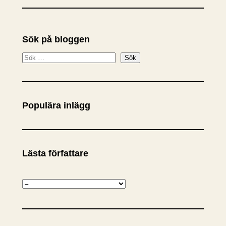
Sök på bloggen
S
Sök
ö
k
Populära inlägg
Lästa författare
K
a
t
e