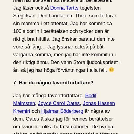
men har lite svårt att relatera till berättelsen.
Jag läser också
Donna Tartts
tegelsten
Steglitsan. Den handlar om Theo, som förlorar
sin mamma i ett attentat. Jag har kommit ca
100 sidor in i berättelsen och tycker den är
riktigt bra hittills. Jag önskar bara att den inte
vore så lång… Jag lyssnar också på Låt
vargarna komma, men jag har inte kommit in i
den riktigt ännu. Den vann Stora ljudbokspriset i
år, så jag har höga förväntningar i alla fall.
7. Har du någon favoritförfattare?
Jag har många favoritförfattare:
Bodil
Malmsten
,
Joyce Carol Oates
,
Jonas Hassen
Khemiri
och
Hjalmar Söderberg
är några av
dem. Oates älskar jag för hennes berättelser
om kvinnor i olika tuffa situationer. De övriga