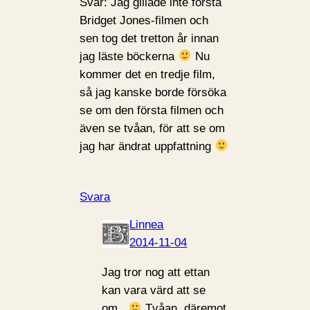
Svar: Jag gillade inte första
Bridget Jones-filmen och
sen tog det tretton år innan
jag läste böckerna
Nu
kommer det en tredje film,
så jag kanske borde försöka
se om den första filmen och
även se tvåan, för att se om
jag har ändrat uppfattning
Svara
Linnea
2014-11-04
Jag tror nog att ettan
kan vara värd att se
om..
Tvåan, däremot,