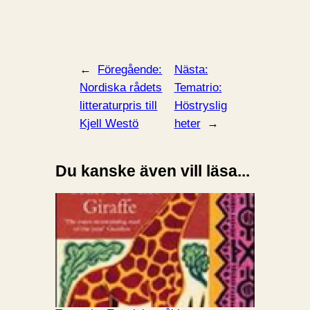
←
Föregående:
Nästa:
Nordiska rådets
Tematrio:
litteraturpris till
Höstryslig
Kjell Westö
heter
→
Du kanske även vill läsa...