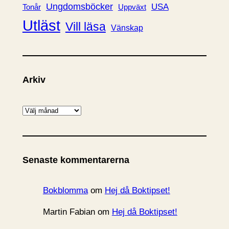
Ungdomsböcker
USA
Uppväxt
Tonår
Utläst
Vill läsa
Vänskap
Arkiv
A
r
k
i
Senaste kommentarerna
v
Bokblomma
om
Hej då Boktipset!
Martin Fabian
om
Hej då Boktipset!