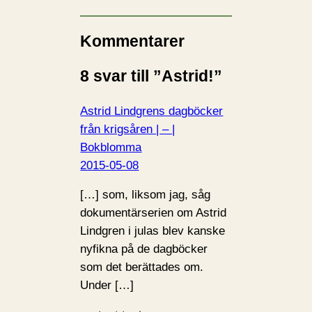
r
i
n
Kommentarer
…
8 svar till ”Astrid!”
Astrid Lindgrens dagböcker
från krigsåren | – |
Bokblomma
2015-05-08
[…] som, liksom jag, såg
dokumentärserien om Astrid
Lindgren i julas blev kanske
nyfikna på de dagböcker
som det berättades om.
Under […]