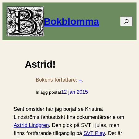
Bokblomma
Sök
Astrid!
Bokens författare:
–
.
12 jan 2015
Inlägg postat
Sent omsider har jag börjat se Kristina
Lindströms fantastiskt fina dokumentärserie om
Astrid Lindgren
. Den gick på SVT i julas, men
finns fortfarande tillgänglig på
SVT Play
. Det är