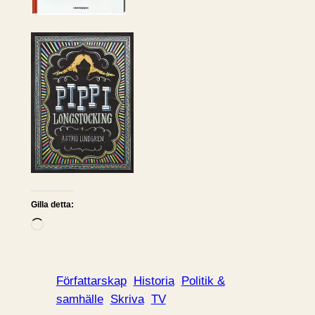
Gilla detta:
L
a
d
d
Författarskap
Historia
Politik &
a
samhälle
Skriva
TV