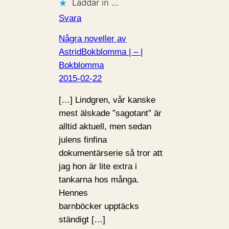
Laddar in …
Svara
Några noveller av
AstridBokblomma | – |
Bokblomma
2015-02-22
[…] Lindgren, vår kanske
mest älskade ”sagotant” är
alltid aktuell, men sedan
julens finfina
dokumentärserie så tror att
jag hon är lite extra i
tankarna hos många.
Hennes
barnböcker upptäcks
ständigt […]