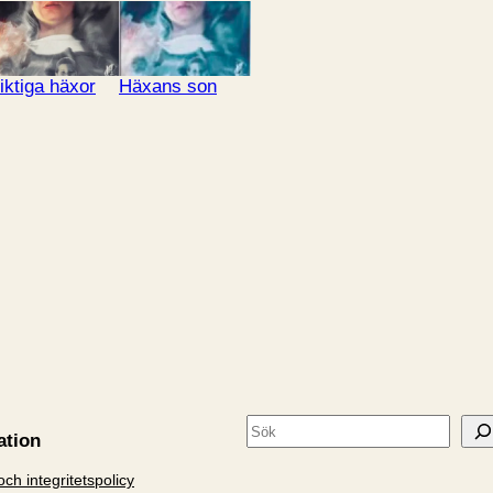
iktiga häxor
Häxans son
S
ation
ö
ch integritetspolicy
k