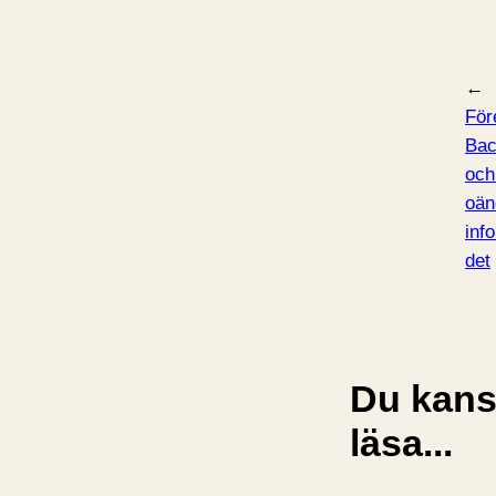
←
För
Bac
och
oän
inf
det
Du kansk
läsa...