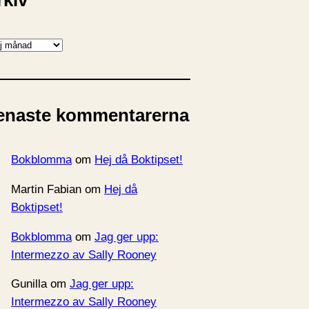
rkiv
enaste kommentarerna
Bokblomma
om
Hej då Boktipset!
Martin Fabian
om
Hej då
Boktipset!
Bokblomma
om
Jag ger upp:
Intermezzo av Sally Rooney
Gunilla
om
Jag ger upp:
Intermezzo av Sally Rooney