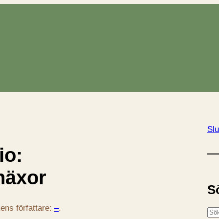
Slu
io:
häxor
S
ens författare:
–
.
S