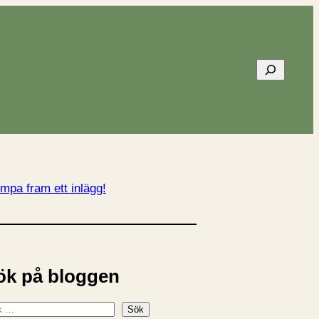
Sök
mpa fram ett inlägg!
ök på bloggen
Sök