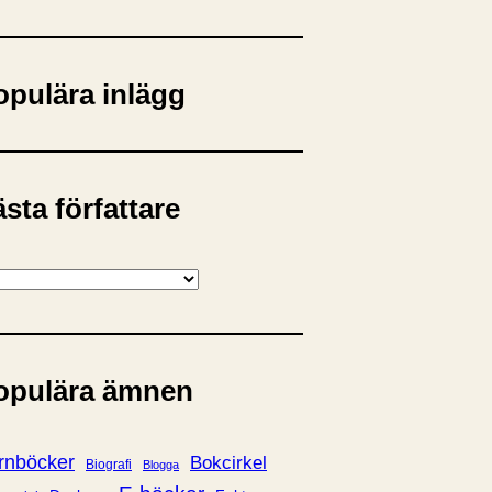
opulära inlägg
sta författare
opulära ämnen
rnböcker
Bokcirkel
Biografi
Blogga