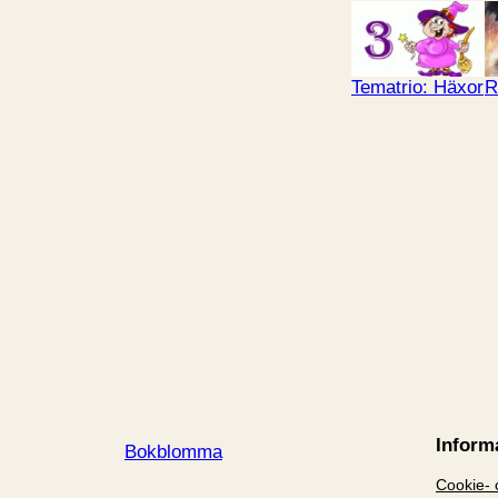
Tematrio: Häxor
R
Inform
Bokblomma
Cookie- o