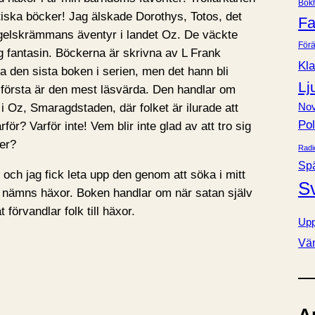
Bok
e
tiska böcker! Jag älskade Dorothys, Totos, det
Fa
r
gelskrämmans äventyr i landet Oz. De väckte
Förä
ng fantasin. Böckerna är skrivna av L Frank
Kla
a den sista boken i serien, men det hann bli
Lj
första är den mest läsvärda. Den handlar om
Nov
i Oz, Smaragdstaden, där folket är ilurade att
Pol
rför? Varför inte! Vem blir inte glad av att tro sig
der?
Radi
Sp
och jag fick leta upp den genom att söka i mitt
S
nämns häxor. Boken handlar om när satan själv
förvandlar folk till häxor.
Upp
Vä