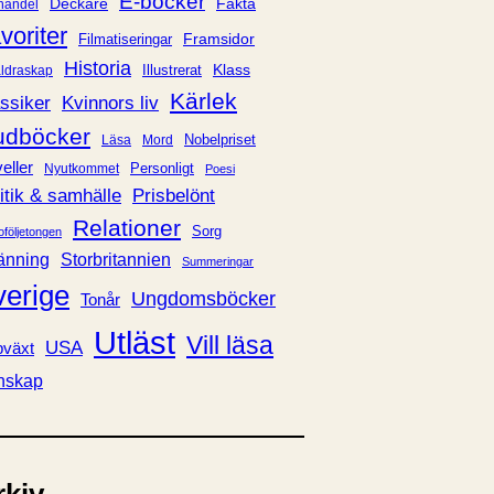
E-böcker
Deckare
Fakta
handel
voriter
Framsidor
Filmatiseringar
Historia
Klass
ldraskap
Illustrerat
Kärlek
ssiker
Kvinnors liv
udböcker
Nobelpriset
Läsa
Mord
eller
Personligt
Nyutkommet
Poesi
itik & samhälle
Prisbelönt
Relationer
Sorg
oföljetongen
änning
Storbritannien
Summeringar
verige
Ungdomsböcker
Tonår
Utläst
Vill läsa
USA
växt
nskap