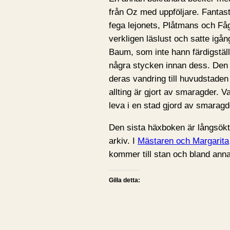
från Oz med uppföljare. Fantas
fega lejonets, Plåtmans och Få
verkligen läslust och satte igå
Baum, som inte hann färdigställ
några stycken innan dess. Den 
deras vandring till huvudstaden 
allting är gjort av smaragder. Va
leva i en stad gjord av smarag
Den sista häxboken är långsökt 
arkiv. I
Mästaren och Margarita
kommer till stan och bland annat 
Gilla detta: