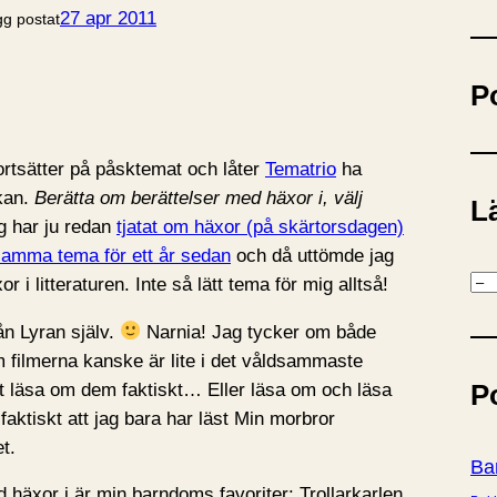
ö
27 apr 2011
gg postat
k
P
ortsätter på påsktemat och låter
Tematrio
ha
kan.
Berätta om berättelser med häxor i, välj
Lä
 har ju redan
tjatat om häxor (på skärtorsdagen)
samma tema för ett år sedan
och då uttömde jag
K
or i litteraturen. Inte så lätt tema för mig alltså!
a
ån Lyran själv.
Narnia! Jag tycker om både
t
 filmerna kanske är lite i det våldsammaste
e
P
tt läsa om dem faktiskt… Eller läsa om och läsa
g
aktiskt att jag bara har läst Min morbror
o
t.
r
Ba
i
häxor i är min barndoms favoriter: Trollarkarlen