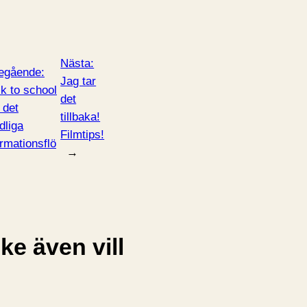
Nästa:
egående:
Jag tar
k to school
det
 det
tillbaka!
dliga
Filmtips!
ormationsflö
→
e även vill