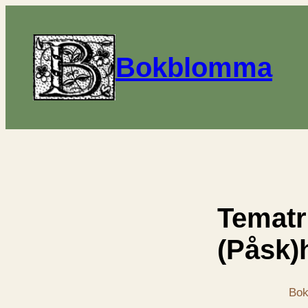
Bokblomma
Tematr
(Påsk)
Bok