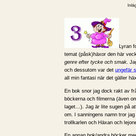
Inlä
Lyran f
temat (påsk)häxor den här vec
genre efter tycke och smak.
Jag
och dessutom var det
ungefär 
all min fantasi när det gäller häx
En bok snor jag dock rakt av fr
böckerna och filmerna (även om
laget…). Jag är lite sugen på a
om. I sanningens namn tror jag f
trollkarlen och Häxan och lejone
En annan bok/andra böcker med 