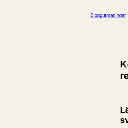
Bloggutmaningar
K
r
L
s