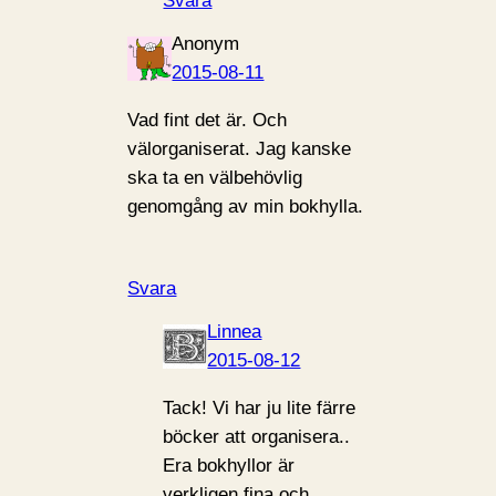
Svara
Anonym
2015-08-11
Vad fint det är. Och
välorganiserat. Jag kanske
ska ta en välbehövlig
genomgång av min bokhylla.
Svara
Linnea
2015-08-12
Tack! Vi har ju lite färre
böcker att organisera..
Era bokhyllor är
verkligen fina och