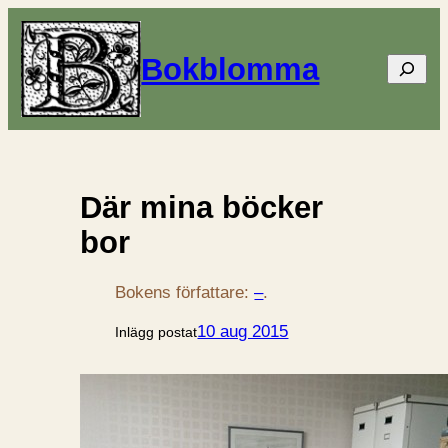
Bokblomma
Sök
Där mina böcker
bor
Bokens författare:
–
.
10 aug 2015
Inlägg postat