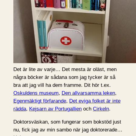
Det är lite av varje… Det mesta är oläst, men
några böcker är sådana som jag tycker är så
bra att jag vill ha dem framme. Dit hör t.ex.
Oskuldens museum
,
Den allvarsamma leken
,
Egenmäktigt förfarande
,
Det eviga folket är inte
rädda
,
Kejsarn av Portugallien
och
Cirkeln
.
Doktorsväskan, som fungerar som bokstöd just
nu, fick jag av min sambo när jag doktorerade…