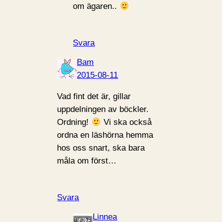
om ägaren..
Svara
Bam
2015-08-11
Vad fint det är, gillar
uppdelningen av böckler.
Ordning!
Vi ska också
ordna en läshörna hemma
hos oss snart, ska bara
måla om först…
Svara
Linnea