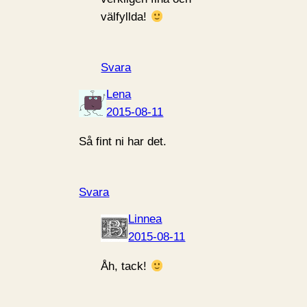
välfyllda!
Svara
Lena
2015-08-11
Så fint ni har det.
Svara
Linnea
2015-08-11
Åh, tack!