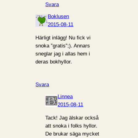
Svara
Boklusen
2015-08-11
Härligt inlägg! Nu fick vi
snoka ”gratis”;). Annars
sneglar jag i allas hem i
deras bokhyllor.
Svara
Linnea
2015-08-11
Tack! Jag älskar också
att snoka i folks hyllor.
De brukar säga mycket