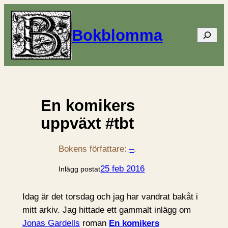
Bokblomma
Sök
En komikers
uppväxt #tbt
Bokens författare:
–
.
25 feb 2016
Inlägg postat
Idag är det torsdag och jag har vandrat bakåt i
mitt arkiv. Jag hittade ett gammalt inlägg om
Jonas Gardells
roman
En komikers