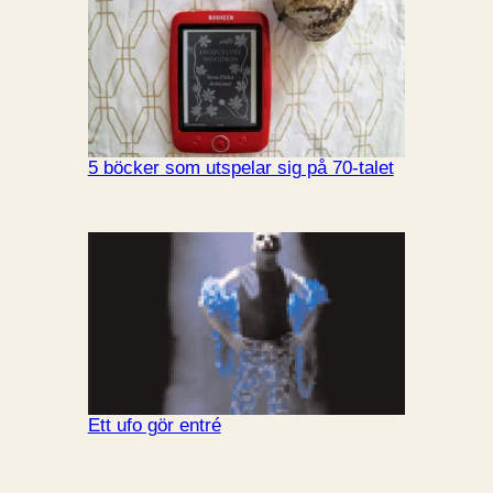
5 böcker som utspelar sig på 70-talet
Ett ufo gör entré