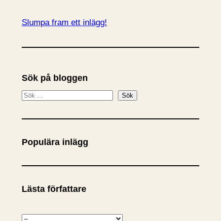
Slumpa fram ett inlägg!
Sök på bloggen
S
Sök
ö
k
Populära inlägg
Lästa författare
K