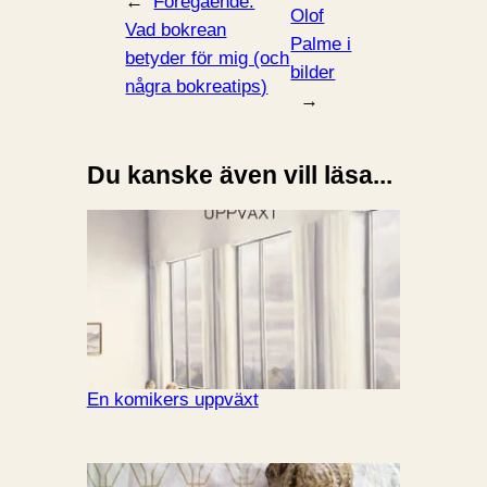
←
Föregående:
Olof
Vad bokrean
Palme i
betyder för mig (och
bilder
några bokreatips)
→
Du kanske även vill läsa...
En komikers uppväxt