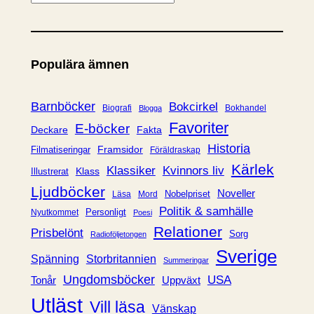
a
t
e
Populära ämnen
g
o
r
Barnböcker
Bokcirkel
Biografi
Bokhandel
Blogga
i
Favoriter
E-böcker
Deckare
Fakta
e
Historia
Framsidor
Filmatiseringar
Föräldraskap
r
Kärlek
Klassiker
Kvinnors liv
Klass
Illustrerat
Ljudböcker
Noveller
Nobelpriset
Läsa
Mord
Politik & samhälle
Personligt
Nyutkommet
Poesi
Relationer
Prisbelönt
Sorg
Radioföljetongen
Sverige
Spänning
Storbritannien
Summeringar
Ungdomsböcker
USA
Uppväxt
Tonår
Utläst
Vill läsa
Vänskap