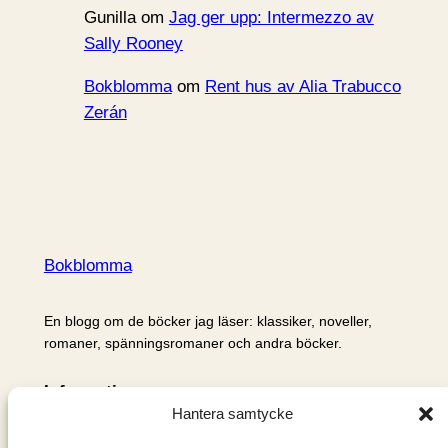
Gunilla
om
Jag ger upp: Intermezzo av
Sally Rooney
Bokblomma
om
Rent hus av Alia Trabucco
Zerán
Bokblomma
En blogg om de böcker jag läser: klassiker, noveller,
romaner, spänningsromaner och andra böcker.
Information
Hantera samtycke
Cookie- och integritetspolicy