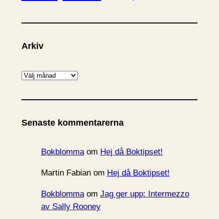
Arkiv
A
r
k
i
Senaste kommentarerna
v
Bokblomma
om
Hej då Boktipset!
Martin Fabian
om
Hej då Boktipset!
Bokblomma
om
Jag ger upp: Intermezzo
av Sally Rooney