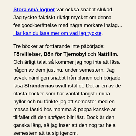
Stora små lögner
var också snabbt slukad.
Jag tyckte faktiskt riktigt mycket om denna
feelgood-berättelse med några mörkare inslag…
Här kan du läsa mer om vad jag tyckte
.
Tre böcker är fortfarande inte påbörjade:
Förvillelser
,
Bön för Tjernobyl
och
Nattfilm
.
Och ärligt talat så kommer jag nog inte att läsa
någon av dem just nu, under semestern. Jag
avvek nämligen snabbt från planen och började
läsa
Strändernas svall
istället. Det är en av de
olästa böcker som har väntat längst i mina
hyllor och nu tänkte jag att semester med en
massa lästid hos mamma & pappa kanske är
tillfället då den
äntligen
blir läst. Dock är den
ganska lång, så jag inser att den nog tar hela
semestern att ta sig igenom.