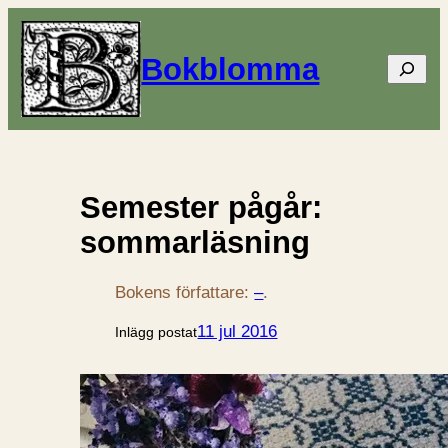
Bokblomma
Sök
Semester pågår:
sommarläsning
Bokens författare:
–
.
11 jul 2016
Inlägg postat