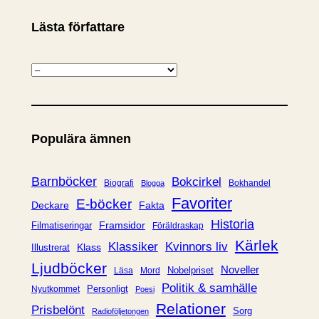
Lästa författare
K
a
t
e
Populära ämnen
g
o
r
Barnböcker
Bokcirkel
Biografi
Bokhandel
Blogga
i
Favoriter
E-böcker
Deckare
Fakta
e
Historia
Framsidor
Filmatiseringar
Föräldraskap
r
Kärlek
Klassiker
Kvinnors liv
Klass
Illustrerat
Ljudböcker
Noveller
Nobelpriset
Läsa
Mord
Politik & samhälle
Personligt
Nyutkommet
Poesi
Relationer
Prisbelönt
Sorg
Radioföljetongen