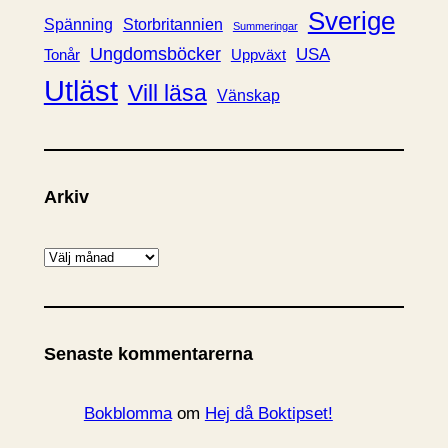
Sverige
Spänning
Storbritannien
Summeringar
Ungdomsböcker
USA
Uppväxt
Tonår
Utläst
Vill läsa
Vänskap
Arkiv
A
r
k
i
Senaste kommentarerna
v
Bokblomma
om
Hej då Boktipset!