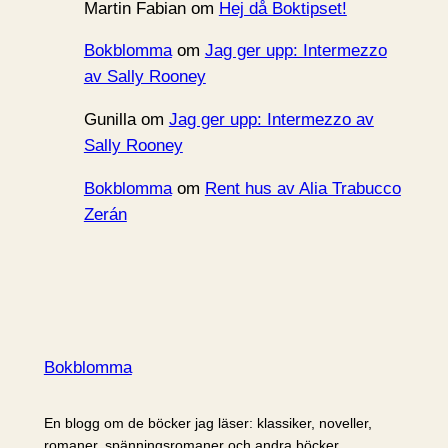
Martin Fabian
om
Hej då Boktipset!
Bokblomma
om
Jag ger upp: Intermezzo
av Sally Rooney
Gunilla
om
Jag ger upp: Intermezzo av
Sally Rooney
Bokblomma
om
Rent hus av Alia Trabucco
Zerán
Bokblomma
En blogg om de böcker jag läser: klassiker, noveller,
romaner, spänningsromaner och andra böcker.