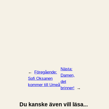
Nästa:
←
Föregående:
Damen,
Sofi Oksanen
det
kommer till Umeå
brinner!
→
Du kanske även vill läsa...