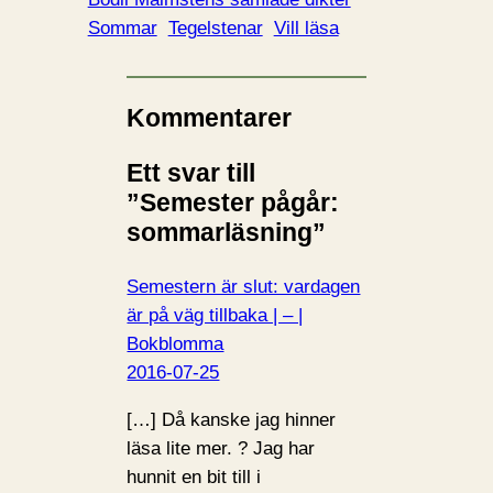
a
Sommar
Tegelstenar
Vill läsa
r
i
n
Kommentarer
…
Ett svar till
”Semester pågår:
sommarläsning”
Semestern är slut: vardagen
är på väg tillbaka | – |
Bokblomma
2016-07-25
[…] Då kanske jag hinner
läsa lite mer. ? Jag har
hunnit en bit till i