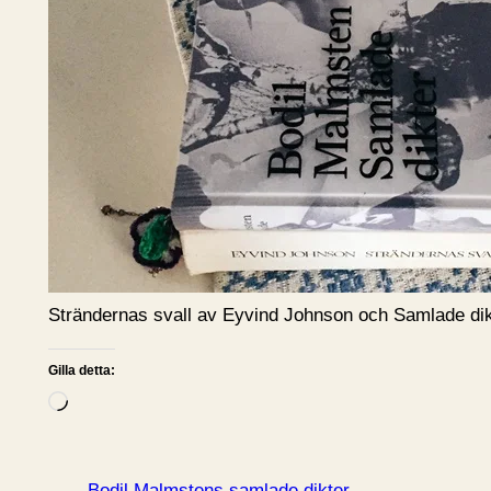
Strändernas svall av Eyvind Johnson och Samlade dik
Gilla detta:
L
a
d
d
Bodil Malmstens samlade dikter