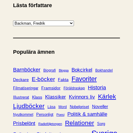
Lästa författare
K
a
t
e
Populära ämnen
g
o
r
Barnböcker
Bokcirkel
Biografi
Bokhandel
Blogga
i
Favoriter
E-böcker
Deckare
Fakta
e
Historia
Framsidor
Filmatiseringar
Föräldraskap
r
Kärlek
Klassiker
Kvinnors liv
Klass
Illustrerat
Ljudböcker
Noveller
Nobelpriset
Läsa
Mord
Politik & samhälle
Personligt
Nyutkommet
Poesi
Relationer
Prisbelönt
Sorg
Radioföljetongen