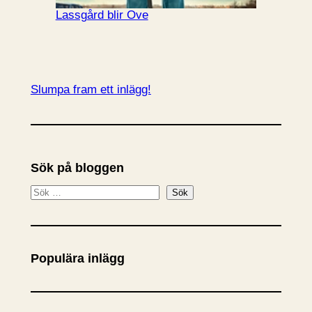
Lassgård blir Ove
Slumpa fram ett inlägg!
Sök på bloggen
S
Sök
ö
k
Populära inlägg