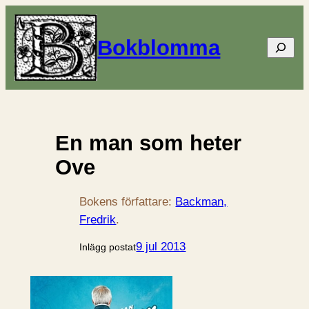
Bokblomma
Sök
En man som heter
Ove
Bokens författare:
Backman,
Fredrik
.
9 jul 2013
Inlägg postat