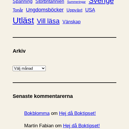
Sverige
Spänning
Storbritannien
Summeringar
Ungdomsböcker
USA
Uppväxt
Tonår
Utläst
Vill läsa
Vänskap
Arkiv
A
r
k
i
Senaste kommentarerna
v
Bokblomma
om
Hej då Boktipset!
Martin Fabian
om
Hej då Boktipset!