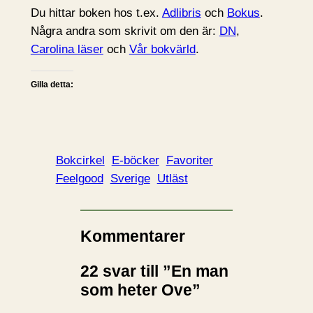
Du hittar boken hos t.ex.
Adlibris
och
Bokus
.
Några andra som skrivit om den är:
DN
,
Carolina läser
och
Vår bokvärld
.
Gilla detta:
Bokcirkel
E-böcker
Favoriter
Feelgood
Sverige
Utläst
Kommentarer
22 svar till ”En man
som heter Ove”