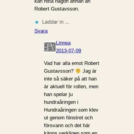
kan hitta någon annan än
Robert Gustavsson.
Laddar in …
Svara
Linnea
2013-07-09
Vad har alla emot Robert
Gustavsson?
Jag är
inte så säker på att han
är aktuell för rollen, men
han spelar ju
hundraåringen i
Hundraåringen som klev
ut genom fönstret och
försvann och det här
känns verkligen som en