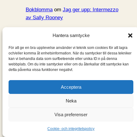
Bokblomma
om
Jag ger upp: Intermezzo
av Sally Rooney
Gunilla
om
Jag ger upp: Intermezzo av
Hantera samtycke
Sally Rooney
För att ge en bra upplevelse använder vi teknik som cookies för att lagra
Bokblomma
om
Rent hus av Alia Trabucco
och/eller komma åt enhetsinformation. När du samtycker till dessa tekniker
kan vi behandla data som surfbeteende eller unika ID:n på denna
Zerán
webbplats. Om du inte samtycker eller om du återkallar ditt samtycke kan
detta påverka vissa funktioner negativt.
Acceptera
Neka
Bokblomma
Visa preferenser
En blogg om de böcker jag läser: klassiker, noveller,
Cookie- och integritetspolicy
romaner, spänningsromaner och andra böcker.