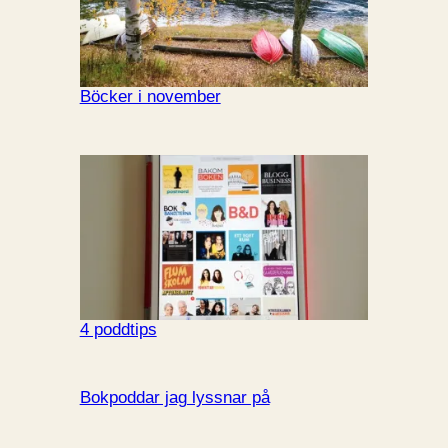
Böcker i november
4 poddtips
Bokpoddar jag lyssnar på