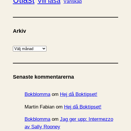
Vill läsa
Vänskap
Arkiv
A
r
k
i
Senaste kommentarerna
v
Bokblomma
om
Hej då Boktipset!
Martin Fabian
om
Hej då Boktipset!
Bokblomma
om
Jag ger upp: Intermezzo
av Sally Rooney