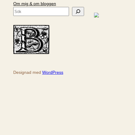
Om mig & om bloggen
S
ö
k
Designad med
WordPress