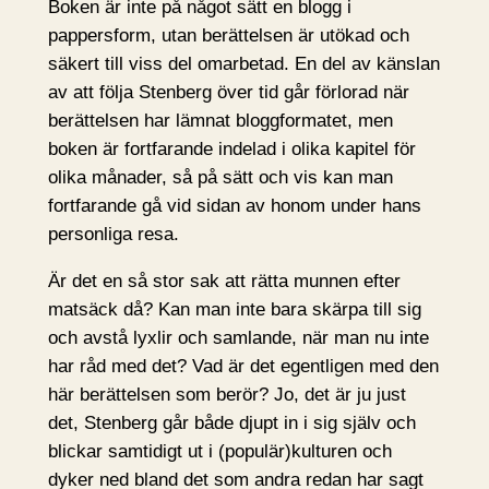
Boken är inte på något sätt en blogg i
pappersform, utan berättelsen är utökad och
säkert till viss del omarbetad. En del av känslan
av att följa Stenberg över tid går förlorad när
berättelsen har lämnat bloggformatet, men
boken är fortfarande indelad i olika kapitel för
olika månader, så på sätt och vis kan man
fortfarande gå vid sidan av honom under hans
personliga resa.
Är det en så stor sak att rätta munnen efter
matsäck då? Kan man inte bara skärpa till sig
och avstå lyxlir och samlande, när man nu inte
har råd med det? Vad är det egentligen med den
här berättelsen som berör? Jo, det är ju just
det, Stenberg går både djupt in i sig själv och
blickar samtidigt ut i (populär)kulturen och
dyker ned bland det som andra redan har sagt