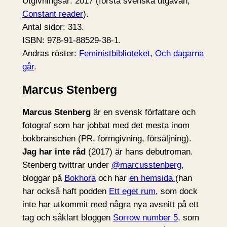
Utgivningsår: 2017 (första svenska utgåvan,
Constant reader
).
Antal sidor: 313.
ISBN: 978-91-88529-38-1.
Andras röster:
Feministbiblioteket
,
Och dagarna
går
.
Marcus Stenberg
Marcus Stenberg
är en svensk författare och
fotograf som har jobbat med det mesta inom
bokbranschen (PR, formgivning, försäljning).
Jag har inte råd
(2017) är hans debutroman.
Stenberg twittrar under
@marcusstenberg
,
bloggar på
Bokhora
och har
en hemsida
(han
har också haft podden
Ett eget rum
, som dock
inte har utkommit med några nya avsnitt på ett
tag och såklart bloggen
Sorrow number 5
, som