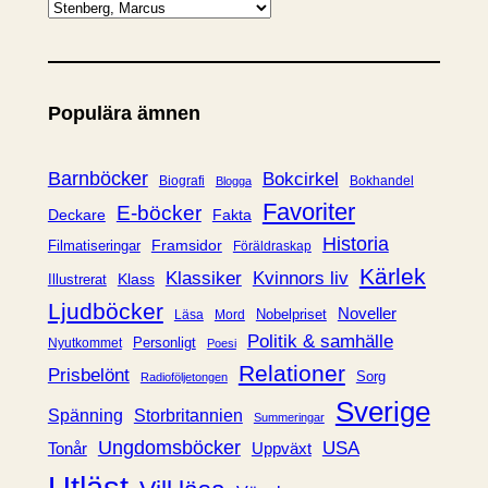
K
a
t
e
Populära ämnen
g
o
r
Barnböcker
Bokcirkel
Biografi
Bokhandel
Blogga
i
Favoriter
E-böcker
Deckare
Fakta
e
Historia
Framsidor
Filmatiseringar
Föräldraskap
r
Kärlek
Klassiker
Kvinnors liv
Klass
Illustrerat
Ljudböcker
Noveller
Nobelpriset
Läsa
Mord
Politik & samhälle
Personligt
Nyutkommet
Poesi
Relationer
Prisbelönt
Sorg
Radioföljetongen
Sverige
Spänning
Storbritannien
Summeringar
Ungdomsböcker
USA
Uppväxt
Tonår
Utläst