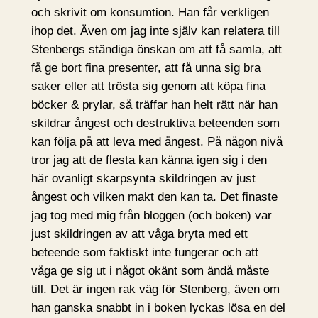
och skrivit om konsumtion. Han får verkligen
ihop det. Även om jag inte själv kan relatera till
Stenbergs ständiga önskan om att få samla, att
få ge bort fina presenter, att få unna sig bra
saker eller att trösta sig genom att köpa fina
böcker & prylar, så träffar han helt rätt när han
skildrar ångest och destruktiva beteenden som
kan följa på att leva med ångest. På någon nivå
tror jag att de flesta kan känna igen sig i den
här ovanligt skarpsynta skildringen av just
ångest och vilken makt den kan ta. Det finaste
jag tog med mig från bloggen (och boken) var
just skildringen av att våga bryta med ett
beteende som faktiskt inte fungerar och att
våga ge sig ut i något okänt som ändå måste
till. Det är ingen rak väg för Stenberg, även om
han ganska snabbt in i boken lyckas lösa en del