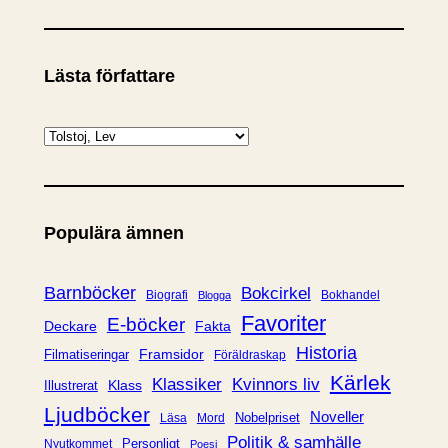
Lästa författare
K
a
t
e
Populära ämnen
g
o
r
Barnböcker
Bokcirkel
Biografi
Bokhandel
Blogga
i
Favoriter
E-böcker
Deckare
Fakta
e
Historia
Framsidor
Filmatiseringar
Föräldraskap
r
Kärlek
Klassiker
Kvinnors liv
Klass
Illustrerat
Ljudböcker
Noveller
Nobelpriset
Läsa
Mord
Politik & samhälle
Personligt
Nyutkommet
Poesi