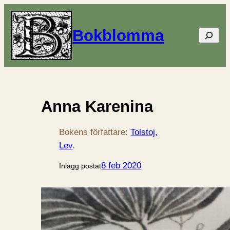
Bokblomma
Sök
Anna Karenina
Bokens författare:
Tolstoj,
Lev
.
8 feb 2020
Inlägg postat