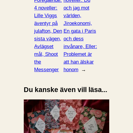
Föregående:
noveller: Du
4 noveller:
och jag mot
Lille Viggs
världen,
äventyr på
Jiroekonomi,
julafton, Den
En gata i Paris
sista vägen,
och dess
Avlägset
invånare, Eller:
mål, Shoot
Problemet är
the
att han älskar
Messenger
honom
→
Du kanske även vill läsa...