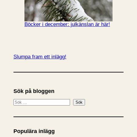
Böcker i december: julkänslan är här!
Slumpa fram ett inlägg!
Sök på bloggen
S
Sök
ö
k
Populära inlägg