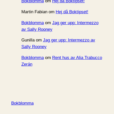
Bokblomma
om
Hej då Boktipset!
Martin Fabian
om
Hej då Boktipset!
Bokblomma
om
Jag ger upp: Intermezzo
av Sally Rooney
Gunilla
om
Jag ger upp: Intermezzo av
Sally Rooney
Bokblomma
om
Rent hus av Alia Trabucco
Zerán
Bokblomma