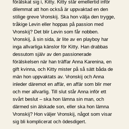
förälskat sig i, Kitty. Kitty står emellertid inför
dilemmat att hon också är uppvaktad en den
stilige greve Vronskij. Ska hon välja den trygge,
tråkige Levin eller hoppas på passion med
Vronskij? Det blir Levin som får nobben.
Vronskij, å sin sida, är lite av en playboy har
inga allvarliga känslor för Kitty. Han drabbas
dessutom själv av den passionerade
förälskelsen när han träffar Anna Karenina, en
gift kvinna, och Kitty mister på så sätt båda de
män hon uppvaktats av. Vronskij och Anna
inleder däremot en affär, en affär som blir mer
och mer allvarlig. Till slut står Anna inför ett
svårt beslut – ska hon lämna sin man, och
därmed sin älskade son, eller ska hon lämna
Vronskij? Hon väljer Vronskij, något som visar
sig bli komplicerat och ödesdigert.