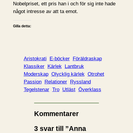
Nobelpriset, ett pris han i och för sig inte hade
något intresse av att ta emot.
Gilla detta:
Aristokrati
E-böcker
Föräldraskap
Klassiker
Kärlek
Lantbruk
Moderskap
Olycklig kärlek
Otrohet
Passion
Relationer
Ryssland
Tegelstenar
Tro
Utläst
Överklass
Kommentarer
3 svar till ”Anna