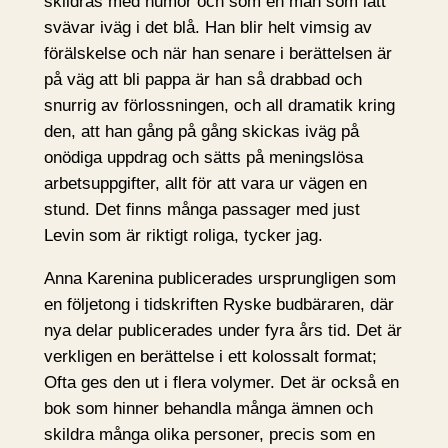
skildras med humor och som en man som lätt
svävar iväg i det blå. Han blir helt vimsig av
förälskelse och när han senare i berättelsen är
på väg att bli pappa är han så drabbad och
snurrig av förlossningen, och all dramatik kring
den, att han gång på gång skickas iväg på
onödiga uppdrag och sätts på meningslösa
arbetsuppgifter, allt för att vara ur vägen en
stund. Det finns många passager med just
Levin som är riktigt roliga, tycker jag.
Anna Karenina publicerades ursprungligen som
en följetong i tidskriften Ryske budbäraren, där
nya delar publicerades under fyra års tid. Det är
verkligen en berättelse i ett kolossalt format;
Ofta ges den ut i flera volymer. Det är också en
bok som hinner behandla många ämnen och
skildra många olika personer, precis som en