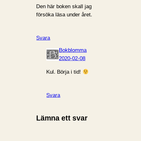
Den här boken skall jag
försöka läsa under året.
Svara
Bokblomma
2020-02-08
Kul. Börja i tid!
Svara
Lämna ett svar