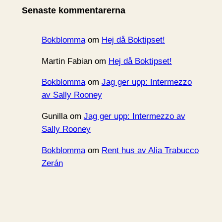
i
Senaste kommentarerna
v
Bokblomma
om
Hej då Boktipset!
Martin Fabian
om
Hej då Boktipset!
Bokblomma
om
Jag ger upp: Intermezzo
av Sally Rooney
Gunilla
om
Jag ger upp: Intermezzo av
Sally Rooney
Bokblomma
om
Rent hus av Alia Trabucco
Zerán