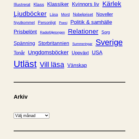
Kärlek
Klassiker
Kvinnors liv
Klass
Illustrerat
Ljudböcker
Noveller
Nobelpriset
Läsa
Mord
Politik & samhälle
Personligt
Nyutkommet
Poesi
Relationer
Prisbelönt
Sorg
Radioföljetongen
Sverige
Spänning
Storbritannien
Summeringar
Ungdomsböcker
USA
Uppväxt
Tonår
Utläst
Vill läsa
Vänskap
Arkiv
A
r
k