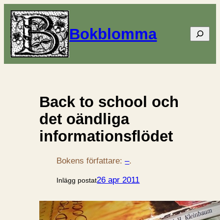
Bokblomma
Sök
Back to school och
det oändliga
informationsflödet
Bokens författare:
–
.
26 apr 2011
Inlägg postat