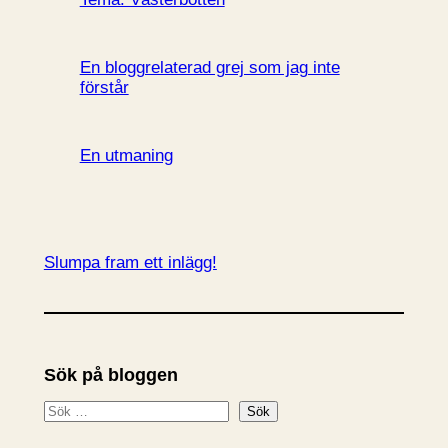
En bloggrelaterad grej som jag inte
förstår
En utmaning
Slumpa fram ett inlägg!
Sök på bloggen
S
Sök
ö