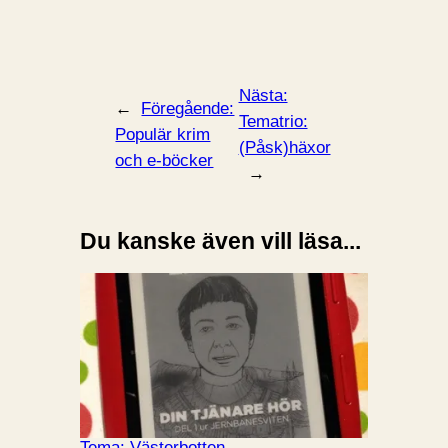
Nästa:
←
Föregående:
Tematrio:
Populär krim
(Påsk)häxor
och e-böcker
→
Du kanske även vill läsa...
Tema: Västerbotten