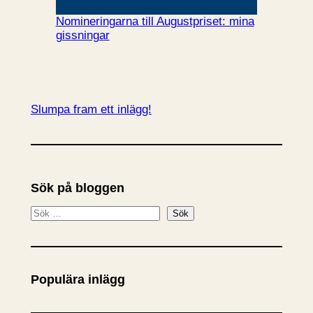
Nomineringarna till Augustpriset: mina
gissningar
Slumpa fram ett inlägg!
Sök på bloggen
S
Sök
ö
k
Populära inlägg