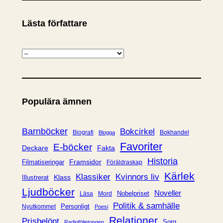
Lästa författare
K
a
t
e
Populära ämnen
g
o
r
Barnböcker
Bokcirkel
Biografi
Bokhandel
Blogga
i
Favoriter
E-böcker
Deckare
Fakta
e
Historia
Framsidor
Filmatiseringar
Föräldraskap
r
Kärlek
Klassiker
Kvinnors liv
Klass
Illustrerat
Ljudböcker
Noveller
Nobelpriset
Läsa
Mord
Politik & samhälle
Personligt
Nyutkommet
Poesi
Relationer
Prisbelönt
Sorg
Radioföljetongen