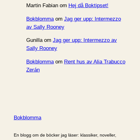
Martin Fabian
om
Hej då Boktipset!
Bokblomma
om
Jag ger upp: Intermezzo
av Sally Rooney
Gunilla
om
Jag ger upp: Intermezzo av
Sally Rooney
Bokblomma
om
Rent hus av Alia Trabucco
Zerán
Bokblomma
En blogg om de böcker jag läser: klassiker, noveller,