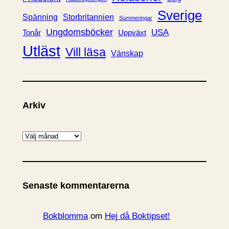
Sverige
Spänning
Storbritannien
Summeringar
Ungdomsböcker
USA
Uppväxt
Tonår
Utläst
Vill läsa
Vänskap
Arkiv
A
r
k
i
Senaste kommentarerna
v
Bokblomma
om
Hej då Boktipset!