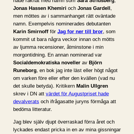
hade räknat med namn som
Sara Stridsberg
,
Jonas Hassen Khemiri
och
Jonas Gardell
,
men möttes av i sammanhanget rätt oväntade
namn. Exempelvis nominerades debutanten
Karin Smirnoff
för
Jag for ner till bror
, som
kommit ut bara några veckor innan och mötts
av ljumma recensioner, åtminstone i min
morgontidning. En annan nominerad var
Socialdemokratiska noveller
av
Björn
Runeborg
, en bok jag inte läst eller högt något
om varken före eller efter den kvällen (vad nu
det skulle betyda). Kritikern
Malin Ullgren
skrev i DN att
värdet för Augustpriset hade
devalverats
och ifrågasatte juryns förmåga att
bedöma litteratur.
Jag blev själv djupt överraskad förra året och
lyckades endast pricka in en av mina gissningar