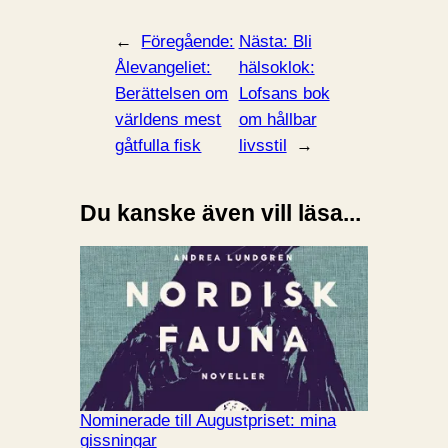
←
Föregående:
Nästa:
Bli
Ålevangeliet:
hälsoklok:
Berättelsen om
Lofsans bok
världens mest
om hållbar
gåtfulla fisk
livsstil
→
Du kanske även vill läsa...
Nominerade till Augustpriset: mina
gissningar