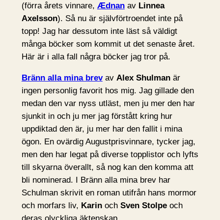
(förra årets vinnare,
Ædnan
av
Linnea
Axelsson
). Så nu är självförtroendet inte på
topp! Jag har dessutom inte läst så väldigt
många böcker som kommit ut det senaste året.
Här är i alla fall några böcker jag tror på.
Bränn alla mina brev
av
Alex Shulman
är
ingen personlig favorit hos mig. Jag gillade den
medan den var nyss utläst, men ju mer den har
sjunkit in och ju mer jag förstått kring hur
uppdiktad den är, ju mer har den fallit i mina
ögon. En ovärdig Augustprisvinnare, tycker jag,
men den har legat på diverse topplistor och lyfts
till skyarna överallt, så nog kan den komma att
bli nominerad. I Bränn alla mina brev har
Schulman skrivit en roman utifrån hans mormor
och morfars liv,
Karin
och
Sven Stolpe
och
deras olyckliga äktenskap.