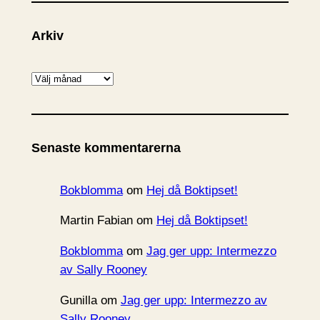
Arkiv
A
r
k
i
Senaste kommentarerna
v
Bokblomma
om
Hej då Boktipset!
Martin Fabian
om
Hej då Boktipset!
Bokblomma
om
Jag ger upp: Intermezzo
av Sally Rooney
Gunilla
om
Jag ger upp: Intermezzo av
Sally Rooney