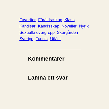
Favoriter
Föräldraskap
Klass
Kändisar
Kändisskap
Noveller
Nyrik
Sexuella övergrepp
Skärgården
Sverige
Tunnis
Utläst
Kommentarer
Lämna ett svar