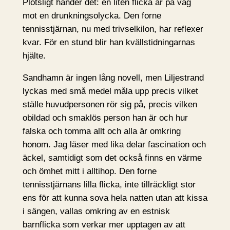
Plötsligt händer det: en liten flicka är på väg
mot en drunkningsolycka. Den forne
tennisstjärnan, nu med trivselkilon, har reflexer
kvar. För en stund blir han kvällstidningarnas
hjälte.
Sandhamn är ingen lång novell, men Liljestrand
lyckas med små medel måla upp precis vilket
ställe huvudpersonen rör sig på, precis vilken
obildad och smaklös person han är och hur
falska och tomma allt och alla är omkring
honom. Jag läser med lika delar fascination och
äckel, samtidigt som det också finns en värme
och ömhet mitt i alltihop. Den forne
tennisstjärnans lilla flicka, inte tillräckligt stor
ens för att kunna sova hela natten utan att kissa
i sängen, vallas omkring av en estnisk
barnflicka som verkar mer upptagen av att