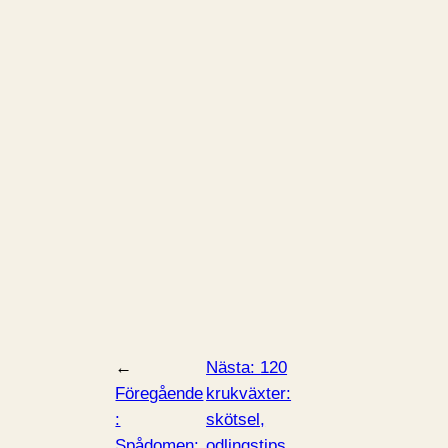
←
Nästa:
120
Föregående
krukväxter:
:
skötsel,
Spådomen:
odlingstips,