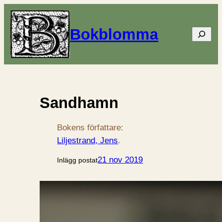
Bokblomma
Sök
Sandhamn
Bokens författare:
Liljestrand, Jens
.
21 nov 2019
Inlägg postat