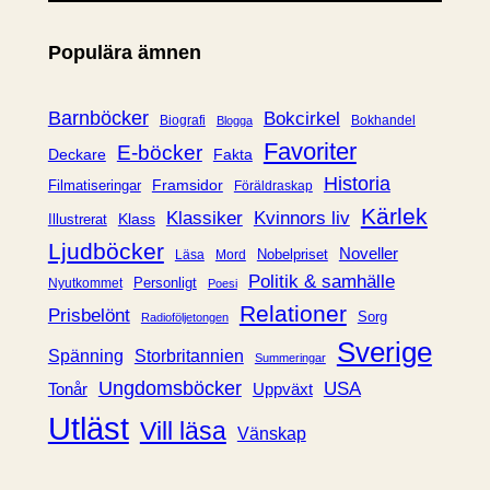
t
e
Populära ämnen
g
o
r
Barnböcker
Bokcirkel
Biografi
Bokhandel
Blogga
i
Favoriter
E-böcker
Deckare
Fakta
e
Historia
Framsidor
Filmatiseringar
Föräldraskap
r
Kärlek
Klassiker
Kvinnors liv
Klass
Illustrerat
Ljudböcker
Noveller
Nobelpriset
Läsa
Mord
Politik & samhälle
Personligt
Nyutkommet
Poesi
Relationer
Prisbelönt
Sorg
Radioföljetongen
Sverige
Spänning
Storbritannien
Summeringar
Ungdomsböcker
USA
Uppväxt
Tonår
Utläst
Vill läsa
Vänskap