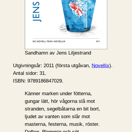
Sandhamn av Jens Liljestrand
Utgivningsår: 2011 (första utgåvan,
Novellix
).
Antal sidor: 31.
ISBN: 9789186847029.
Känner marken under fötterna,
gungar lätt, hör vågorna slå mot
stranden, segelbåtarna en bit bort,
ljudet av vanten som slår mot
masterna, festerna, musik, röster.
Doften. Blommig och söt.