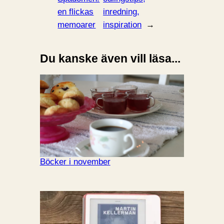
en flickas
inredning,
memoarer
inspiration
→
Du kanske även vill läsa...
Böcker i november