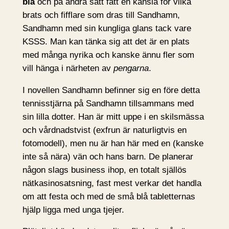
blå
och på andra sätt fått en känsla för vilka
brats och fifflare som dras till Sandhamn,
Sandhamn med sin kungliga glans tack vare
KSSS. Man kan tänka sig att det är en plats
med många nyrika och kanske ännu fler som
vill hänga i närheten av
pengarna
.
I novellen Sandhamn befinner sig en före detta
tennisstjärna på Sandhamn tillsammans med
sin lilla dotter. Han är mitt uppe i en skilsmässa
och vårdnadstvist (exfrun är naturligtvis en
fotomodell), men nu är han här med en (kanske
inte så nära) vän och hans barn. De planerar
någon slags business ihop, en totalt själlös
nätkasinosatsning, fast mest verkar det handla
om att festa och med de små blå tabletternas
hjälp ligga med unga tjejer.