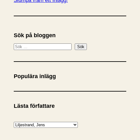
Slumpa fram ett inlägg!
Sök på bloggen
S
Sök
ö
k
Populära inlägg
Lästa författare
K
a