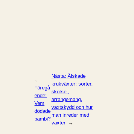
Nästa:
Älskade
←
krukväxter: sorter,
Föregå
skötsel,
ende:
arrangemang,
Vem
växtskydd och hur
dödade
man inreder med
bambi?
växter
→