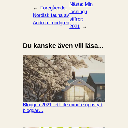
Nästa:
Min
←
Föregående:
läsning i
Nordisk fauna av
siffror:
Andrea Lundgren
2021
→
Du kanske även vill läsa...
Bloggen 2021: ett lite mindre uppstyrt
bloggår…