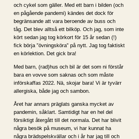
och cykel som gäller. Med ett barn i bilden (och
en pågående pandemi) kändes det dock för
begränsande att vara beroende av buss och
tåg. Det blev alltså ett bilköp. Och jag, som inte
kört sedan jag tog körkort för 15 år sedan (!)
fick börja ”övningsköra” på nytt. Jag tog faktiskt
en körlektion. Det gick bra!
Med barn, (rad)hus och bil är det som ni förstår
bara en vovve som saknas och som måste
införskaffas 2022. Nä, skojar bara! Vi är tyvärr
allergiska, både jag och sambon.
Året har annars präglats ganska mycket av
pandemin, såklart. Samtidigt har en hel del
försiktigt återgått till det normala. Det har blivit
några besök på museum, vi har kunnat ha
några brädspelskvällar och i år har jag till och