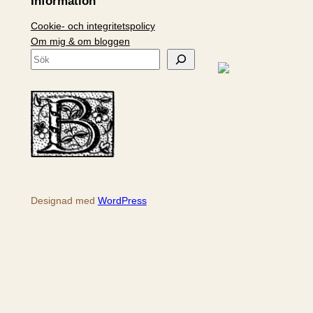
Information
Cookie- och integritetspolicy
Om mig & om bloggen
S
ö
k
Designad med
WordPress