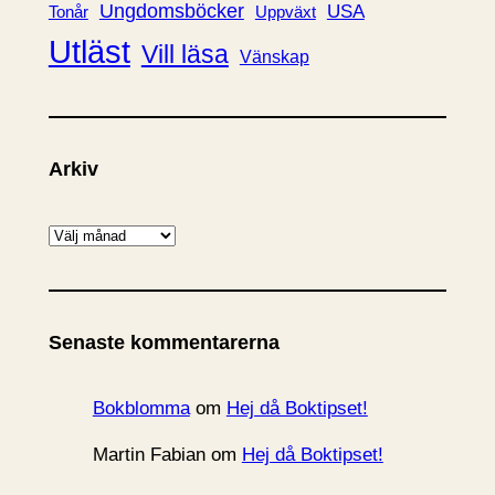
Ungdomsböcker
USA
Uppväxt
Tonår
Utläst
Vill läsa
Vänskap
Arkiv
A
r
k
i
Senaste kommentarerna
v
Bokblomma
om
Hej då Boktipset!
Martin Fabian
om
Hej då Boktipset!