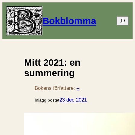
Bokblomma
Sök
Mitt 2021: en
summering
Bokens författare:
–
.
23 dec 2021
Inlägg postat