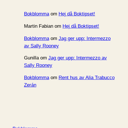
Bokblomma
om
Hej då Boktipset!
Martin Fabian
om
Hej då Boktipset!
Bokblomma
om
Jag ger upp: Intermezzo
av Sally Rooney
Gunilla
om
Jag ger upp: Intermezzo av
Sally Rooney
Bokblomma
om
Rent hus av Alia Trabucco
Zerán