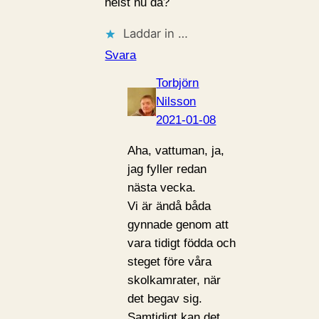
helst nu då?
Laddar in …
Svara
Torbjörn
Nilsson
2021-01-08
Aha, vattuman, ja,
jag fyller redan
nästa vecka.
Vi är ändå båda
gynnade genom att
vara tidigt födda och
steget före våra
skolkamrater, när
det begav sig.
Samtidigt kan det