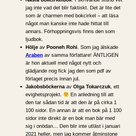
jag inte vad det blir faktiskt. Det är lite det
som är charmen med bokcirkel – att läsa
något man kanske inte hade hittat till
annars. Förhoppningsvis finns den som
ljudbok.
Hölje
av
Pooneh Rohi
. Som jag älskade
Araben
av samma författare! ÄNTLIGEN
är hon aktuell med något nytt och
glädjande nog fick jag den som pdf av
förlaget precis innan jul.
Jakobsböckerna
av
Olga Tokarczuk
, ett
evighetsprojekt.
En anledning till att
den tar sådan tid är att den är på cirka 1
100 sidor. En annan är att en bok på 1 100
sidor inte direkt är en bok man bär med
sig i onödan… Den blir inte utläst i januari
2021 heller, men jag kommer åtminstone