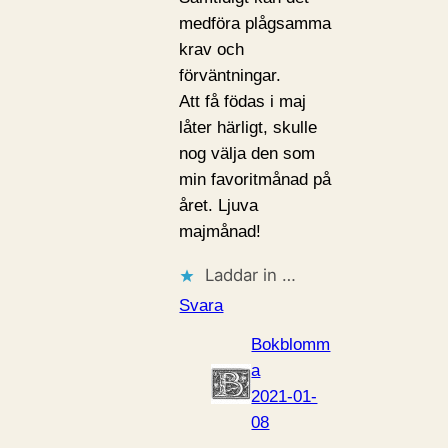
medföra plågsamma
krav och
förväntningar.
Att få födas i maj
låter härligt, skulle
nog välja den som
min favoritmånad på
året. Ljuva
majmånad!
Laddar in …
Svara
Bokblomm
a
2021-01-
08