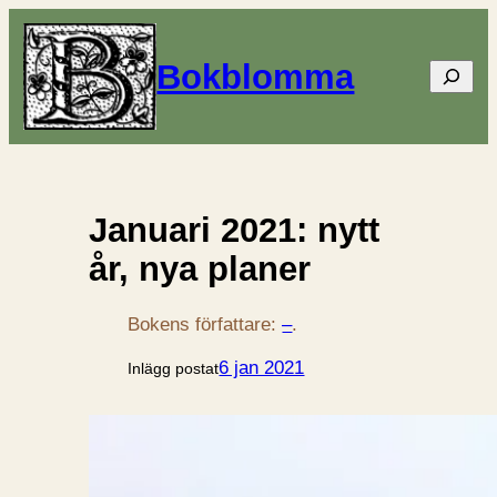
Bokblomma
Sök
Januari 2021: nytt
år, nya planer
Bokens författare:
–
.
6 jan 2021
Inlägg postat