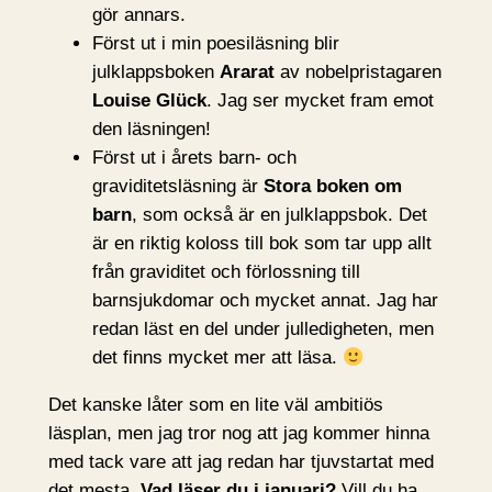
gör annars.
Först ut i min poesiläsning blir
julklappsboken
Ararat
av nobelpristagaren
Louise Glück
. Jag ser mycket fram emot
den läsningen!
Först ut i årets barn- och
graviditetsläsning är
Stora boken om
barn
, som också är en julklappsbok. Det
är en riktig koloss till bok som tar upp allt
från graviditet och förlossning till
barnsjukdomar och mycket annat. Jag har
redan läst en del under julledigheten, men
det finns mycket mer att läsa.
Det kanske låter som en lite väl ambitiös
läsplan, men jag tror nog att jag kommer hinna
med tack vare att jag redan har tjuvstartat med
det mesta.
Vad läser du i januari?
Vill du ha