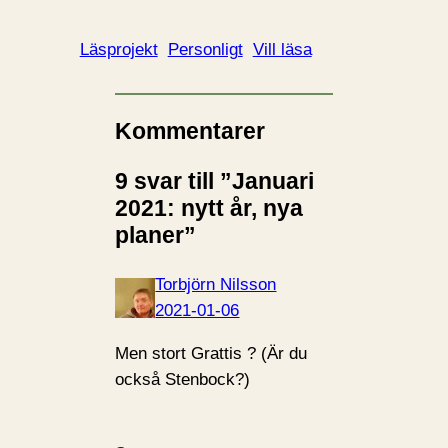
Läsprojekt
Personligt
Vill läsa
Kommentarer
9 svar till ”Januari
2021: nytt år, nya
planer”
Torbjörn Nilsson
2021-01-06
Men stort Grattis ? (Är du
också Stenbock?)