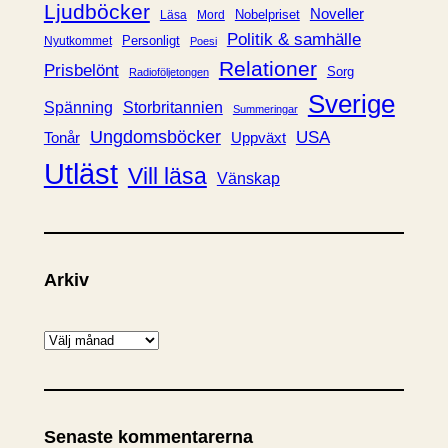
Ljudböcker
Noveller
Nobelpriset
Läsa
Mord
Politik & samhälle
Personligt
Nyutkommet
Poesi
Relationer
Prisbelönt
Sorg
Radioföljetongen
Sverige
Spänning
Storbritannien
Summeringar
Ungdomsböcker
USA
Uppväxt
Tonår
Utläst
Vill läsa
Vänskap
Arkiv
A
r
k
i
Senaste kommentarerna
v