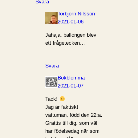
Svara
Torbjörn Nilsson
2021-01-06
Jahaja, ballongen blev
ett frågetecken…
Svara
Bokblomma
2021-01-07
Tack!
Jag är faktiskt
vattuman, född den 22:a.
Grattis till dig, som väl
har födelsedag när som