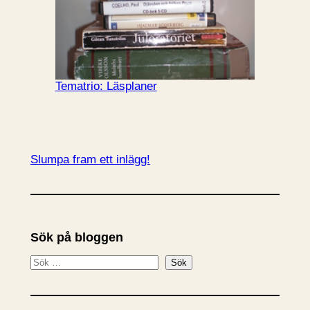
Tematrio: Läsplaner
Slumpa fram ett inlägg!
Sök på bloggen
S
Sök
ö
k