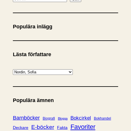
ö
k
Populära inlägg
Lästa författare
K
a
t
e
Populära ämnen
g
o
r
Barnböcker
Bokcirkel
Biografi
Bokhandel
Blogga
i
Favoriter
E-böcker
Deckare
Fakta