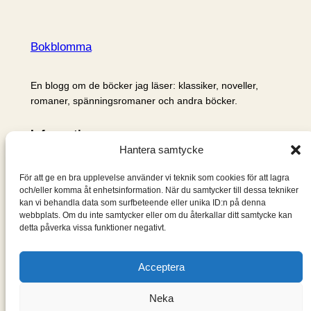
Bokblomma
En blogg om de böcker jag läser: klassiker, noveller,
romaner, spänningsromaner och andra böcker.
Information
Hantera samtycke
Cookie- och integritetspolicy
Om mig & om bloggen
För att ge en bra upplevelse använder vi teknik som cookies för att lagra
S
och/eller komma åt enhetsinformation. När du samtycker till dessa tekniker
kan vi behandla data som surfbeteende eller unika ID:n på denna
ö
webbplats. Om du inte samtycker eller om du återkallar ditt samtycke kan
k
detta påverka vissa funktioner negativt.
Acceptera
Neka