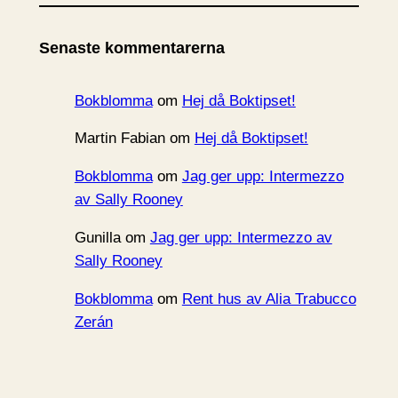
k
i
Senaste kommentarerna
v
Bokblomma
om
Hej då Boktipset!
Martin Fabian
om
Hej då Boktipset!
Bokblomma
om
Jag ger upp: Intermezzo
av Sally Rooney
Gunilla
om
Jag ger upp: Intermezzo av
Sally Rooney
Bokblomma
om
Rent hus av Alia Trabucco
Zerán