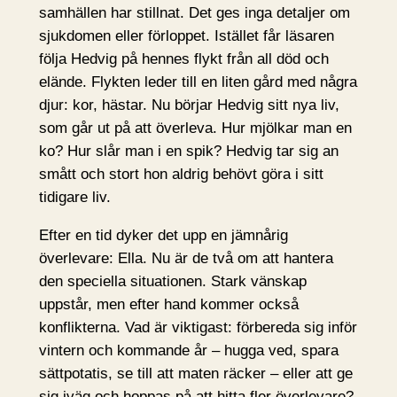
samhällen har stillnat. Det ges inga detaljer om
sjukdomen eller förloppet. Istället får läsaren
följa Hedvig på hennes flykt från all död och
elände. Flykten leder till en liten gård med några
djur: kor, hästar. Nu börjar Hedvig sitt nya liv,
som går ut på att överleva. Hur mjölkar man en
ko? Hur slår man i en spik? Hedvig tar sig an
smått och stort hon aldrig behövt göra i sitt
tidigare liv.
Efter en tid dyker det upp en jämnårig
överlevare: Ella. Nu är de två om att hantera
den speciella situationen. Stark vänskap
uppstår, men efter hand kommer också
konflikterna. Vad är viktigast: förbereda sig inför
vintern och kommande år – hugga ved, spara
sättpotatis, se till att maten räcker – eller att ge
sig iväg och hoppas på att hitta fler överlevare?