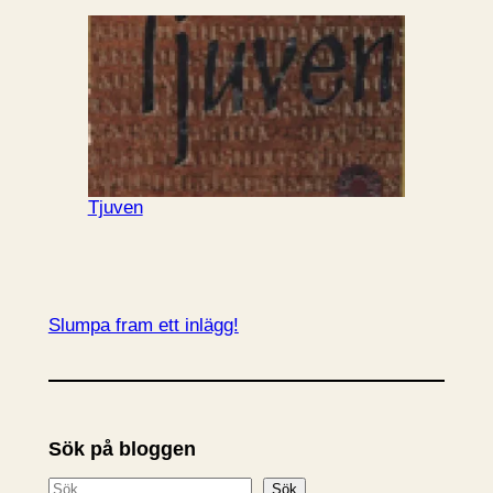
Tjuven
Slumpa fram ett inlägg!
Sök på bloggen
S
Sök