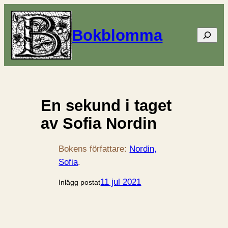
Bokblomma
Sök
En sekund i taget
av Sofia Nordin
Bokens författare:
Nordin,
Sofia
.
11 jul 2021
Inlägg postat