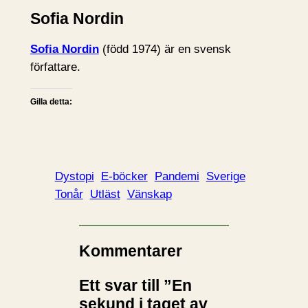
Sofia Nordin
Sofia Nordin
(född 1974) är en svensk
författare.
Gilla detta:
Dystopi
E-böcker
Pandemi
Sverige
Tonår
Utläst
Vänskap
Kommentarer
Ett svar till ”En
sekund i taget av