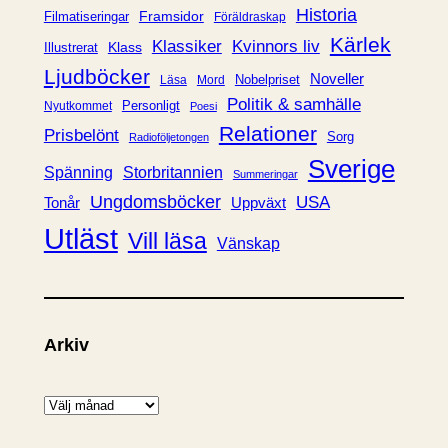
e
Historia
Framsidor
Filmatiseringar
Föräldraskap
r
Kärlek
Klassiker
Kvinnors liv
Klass
Illustrerat
Ljudböcker
Noveller
Nobelpriset
Läsa
Mord
Politik & samhälle
Personligt
Nyutkommet
Poesi
Relationer
Prisbelönt
Sorg
Radioföljetongen
Sverige
Spänning
Storbritannien
Summeringar
Ungdomsböcker
USA
Uppväxt
Tonår
Utläst
Vill läsa
Vänskap
Arkiv
A
r