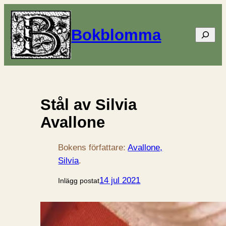
Bokblomma
Sök
Stål av Silvia
Avallone
Bokens författare:
Avallone,
Silvia
.
14 jul 2021
Inlägg postat