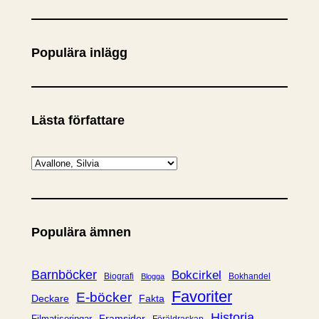
ö
k
Populära inlägg
Lästa författare
K
a
t
e
Populära ämnen
g
o
r
Barnböcker
Bokcirkel
Biografi
Bokhandel
Blogga
i
Favoriter
E-böcker
Deckare
Fakta
e
Historia
Framsidor
Filmatiseringar
Föräldraskap