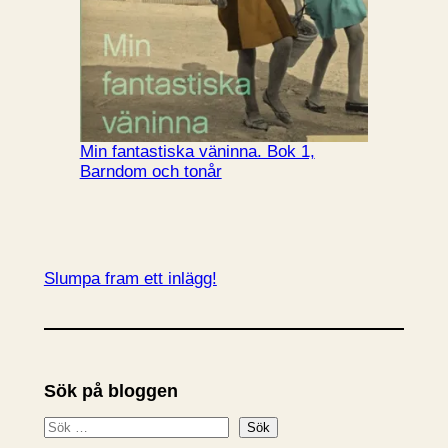
Min fantastiska väninna. Bok 1,
Barndom och tonår
Slumpa fram ett inlägg!
Sök på bloggen
S
Sök