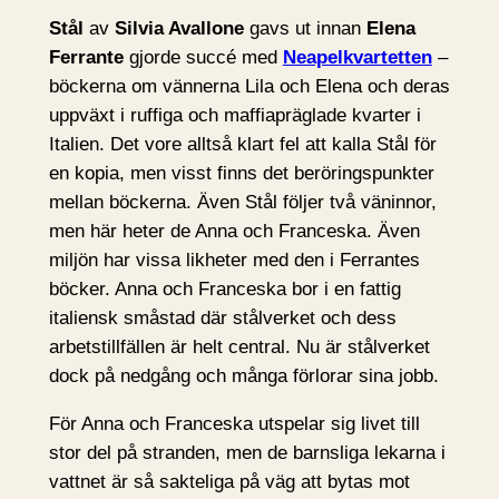
Stål
av
Silvia Avallone
gavs ut innan
Elena
Ferrante
gjorde succé med
Neapelkvartetten
–
böckerna om vännerna Lila och Elena och deras
uppväxt i ruffiga och maffiapräglade kvarter i
Italien. Det vore alltså klart fel att kalla Stål för
en kopia, men visst finns det beröringspunkter
mellan böckerna. Även Stål följer två väninnor,
men här heter de Anna och Franceska. Även
miljön har vissa likheter med den i Ferrantes
böcker. Anna och Franceska bor i en fattig
italiensk småstad där stålverket och dess
arbetstillfällen är helt central. Nu är stålverket
dock på nedgång och många förlorar sina jobb.
För Anna och Franceska utspelar sig livet till
stor del på stranden, men de barnsliga lekarna i
vattnet är så sakteliga på väg att bytas mot