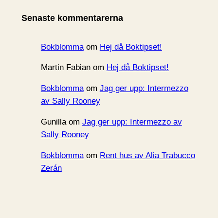
i
Senaste kommentarerna
v
Bokblomma
om
Hej då Boktipset!
Martin Fabian
om
Hej då Boktipset!
Bokblomma
om
Jag ger upp: Intermezzo
av Sally Rooney
Gunilla
om
Jag ger upp: Intermezzo av
Sally Rooney
Bokblomma
om
Rent hus av Alia Trabucco
Zerán