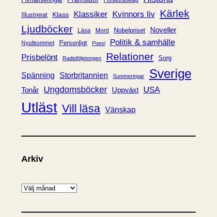
r
Kärlek
Klassiker
Kvinnors liv
Klass
Illustrerat
Ljudböcker
Noveller
Nobelpriset
Läsa
Mord
Politik & samhälle
Personligt
Nyutkommet
Poesi
Relationer
Prisbelönt
Sorg
Radioföljetongen
Sverige
Spänning
Storbritannien
Summeringar
Ungdomsböcker
USA
Uppväxt
Tonår
Utläst
Vill läsa
Vänskap
Arkiv
A
r
k