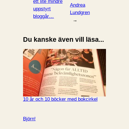
ett lite mindre
Andrea
uppstyrt
Lundgren
bloggår…
→
Du kanske även vill läsa...
10 år och 10 böcker med bokcirkel
Björn!