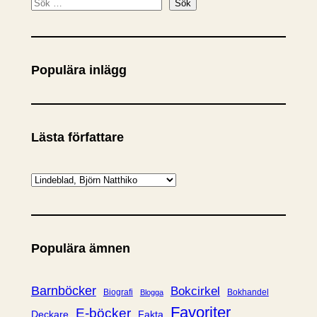
S
Sök
ö
k
Populära inlägg
Lästa författare
K
a
t
e
Populära ämnen
g
o
r
Barnböcker
Bokcirkel
Biografi
Bokhandel
Blogga
i
Favoriter
E-böcker
Deckare
Fakta