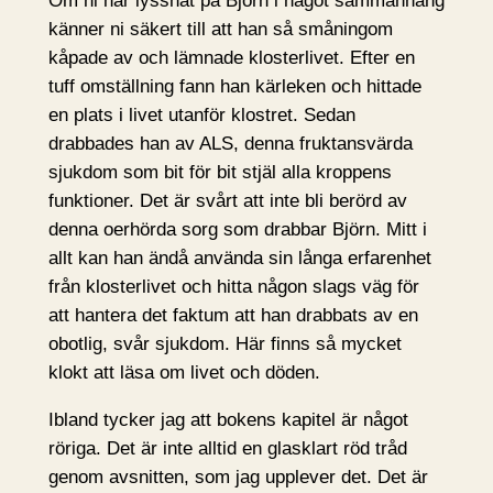
Om ni har lyssnat på Björn i något sammanhang
känner ni säkert till att han så småningom
kåpade av och lämnade klosterlivet. Efter en
tuff omställning fann han kärleken och hittade
en plats i livet utanför klostret. Sedan
drabbades han av ALS, denna fruktansvärda
sjukdom som bit för bit stjäl alla kroppens
funktioner. Det är svårt att inte bli berörd av
denna oerhörda sorg som drabbar Björn. Mitt i
allt kan han ändå använda sin långa erfarenhet
från klosterlivet och hitta någon slags väg för
att hantera det faktum att han drabbats av en
obotlig, svår sjukdom. Här finns så mycket
klokt att läsa om livet och döden.
Ibland tycker jag att bokens kapitel är något
röriga. Det är inte alltid en glasklart röd tråd
genom avsnitten, som jag upplever det. Det är