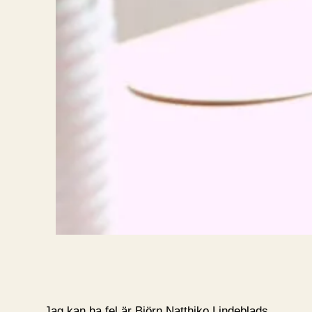
Jag kan ha fel är Björn Natthiko Lindeblads