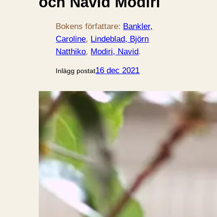
och Navid Modiri
Bokens författare:
Bankler,
Caroline
, 
Lindeblad, Björn
Natthiko
, 
Modiri, Navid
.
16 dec 2021
Inlägg postat