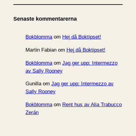
k
i
Senaste kommentarerna
v
Bokblomma
om
Hej då Boktipset!
Martin Fabian
om
Hej då Boktipset!
Bokblomma
om
Jag ger upp: Intermezzo
av Sally Rooney
Gunilla
om
Jag ger upp: Intermezzo av
Sally Rooney
Bokblomma
om
Rent hus av Alia Trabucco
Zerán