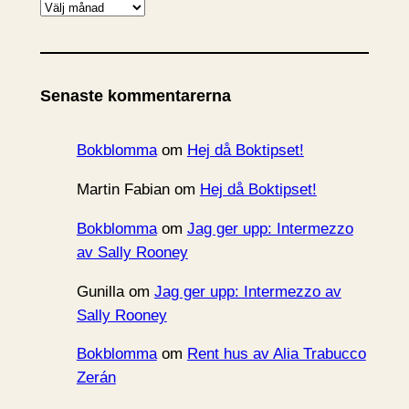
A
r
k
i
Senaste kommentarerna
v
Bokblomma
om
Hej då Boktipset!
Martin Fabian
om
Hej då Boktipset!
Bokblomma
om
Jag ger upp: Intermezzo
av Sally Rooney
Gunilla
om
Jag ger upp: Intermezzo av
Sally Rooney
Bokblomma
om
Rent hus av Alia Trabucco
Zerán