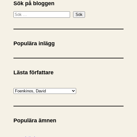
Sök på bloggen
S
Sök
ö
k
Populära inlägg
Lästa författare
K
a
t
e
Populära ämnen
g
o