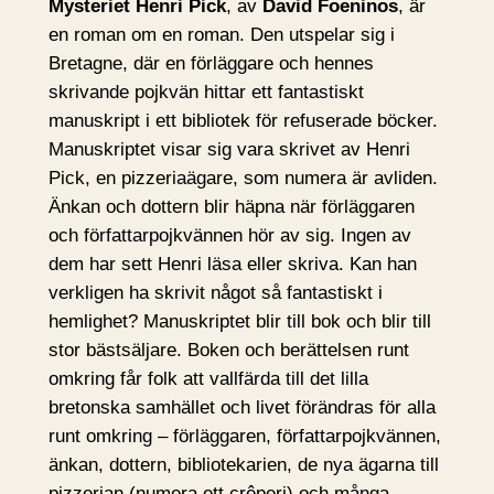
Mysteriet Henri Pick
, av
David Foeninos
, är
en roman om en roman. Den utspelar sig i
Bretagne, där en förläggare och hennes
skrivande pojkvän hittar ett fantastiskt
manuskript i ett bibliotek för refuserade böcker.
Manuskriptet visar sig vara skrivet av Henri
Pick, en pizzeriaägare, som numera är avliden.
Änkan och dottern blir häpna när förläggaren
och författarpojkvännen hör av sig. Ingen av
dem har sett Henri läsa eller skriva. Kan han
verkligen ha skrivit något så fantastiskt i
hemlighet? Manuskriptet blir till bok och blir till
stor bästsäljare. Boken och berättelsen runt
omkring får folk att vallfärda till det lilla
bretonska samhället och livet förändras för alla
runt omkring – förläggaren, författarpojkvännen,
änkan, dottern, bibliotekarien, de nya ägarna till
pizzerian (numera ett crêperi) och många