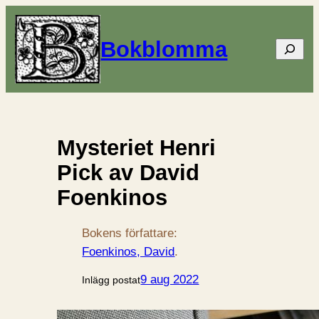
Bokblomma
Sök
Mysteriet Henri
Pick av David
Foenkinos
Bokens författare:
Foenkinos, David
.
9 aug 2022
Inlägg postat