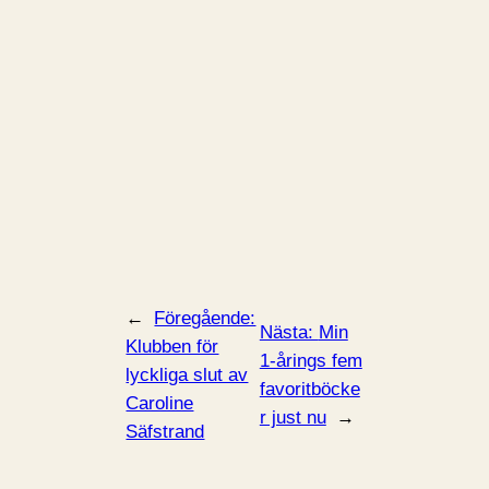
←
Föregående:
Nästa:
Min
Klubben för
1-årings fem
lyckliga slut av
favoritböcke
Caroline
r just nu
→
Säfstrand