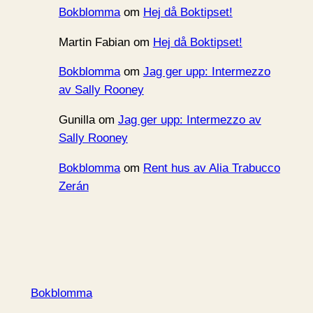
Bokblomma
om
Hej då Boktipset!
Martin Fabian
om
Hej då Boktipset!
Bokblomma
om
Jag ger upp: Intermezzo
av Sally Rooney
Gunilla
om
Jag ger upp: Intermezzo av
Sally Rooney
Bokblomma
om
Rent hus av Alia Trabucco
Zerán
Bokblomma