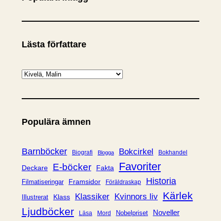
Lästa författare
K
a
t
e
Populära ämnen
g
o
r
Barnböcker
Bokcirkel
Biografi
Bokhandel
Blogga
i
Favoriter
E-böcker
Deckare
Fakta
e
Historia
Framsidor
Filmatiseringar
Föräldraskap
r
Kärlek
Klassiker
Kvinnors liv
Klass
Illustrerat
Ljudböcker
Noveller
Nobelpriset
Läsa
Mord