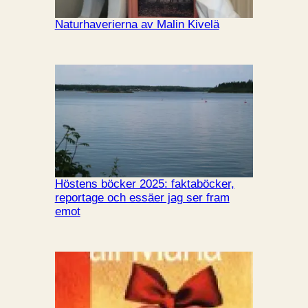
Naturhaverierna av Malin Kivelä
Höstens böcker 2025: faktaböcker,
reportage och essäer jag ser fram
emot