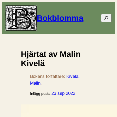
Bokblomma
Sök
Hjärtat av Malin
Kivelä
Bokens författare:
Kivelä,
Malin
.
23 sep 2022
Inlägg postat