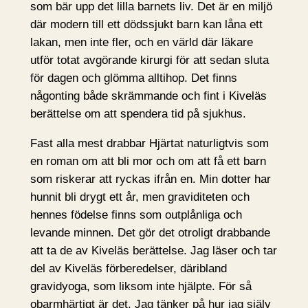
som bär upp det lilla barnets liv. Det är en miljö
där modern till ett dödssjukt barn kan låna ett
lakan, men inte fler, och en värld där läkare
utför totat avgörande kirurgi för att sedan sluta
för dagen och glömma alltihop. Det finns
någonting både skrämmande och fint i Kiveläs
berättelse om att spendera tid på sjukhus.
Fast alla mest drabbar Hjärtat naturligtvis som
en roman om att bli mor och om att få ett barn
som riskerar att ryckas ifrån en. Min dotter har
hunnit bli drygt ett år, men graviditeten och
hennes födelse finns som outplånliga och
levande minnen. Det gör det otroligt drabbande
att ta de av Kiveläs berättelse. Jag läser och tar
del av Kiveläs förberedelser, däribland
gravidyoga, som liksom inte hjälpte. För så
obarmhärtigt är det. Jag tänker på hur jag själv