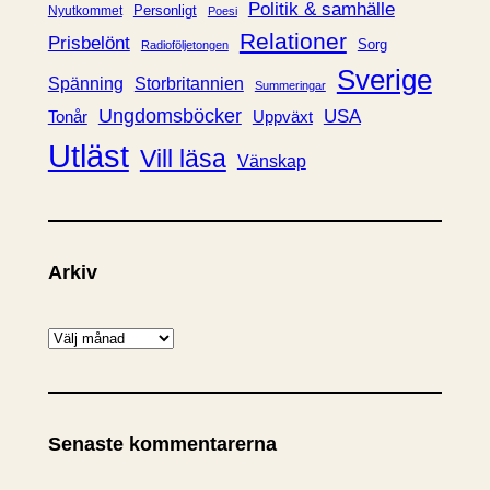
Politik & samhälle
Personligt
Nyutkommet
Poesi
Relationer
Prisbelönt
Sorg
Radioföljetongen
Sverige
Spänning
Storbritannien
Summeringar
Ungdomsböcker
USA
Uppväxt
Tonår
Utläst
Vill läsa
Vänskap
Arkiv
A
r
k
i
Senaste kommentarerna
v