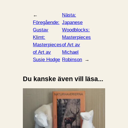
←
Nästa:
Föregående:
Japanese
Gustav
Woodblocks:
Klimt:
Masterpieces
Masterpieces
of Art av
of Art av
Michael
Susie Hodge
Robinson
→
Du kanske även vill läsa...