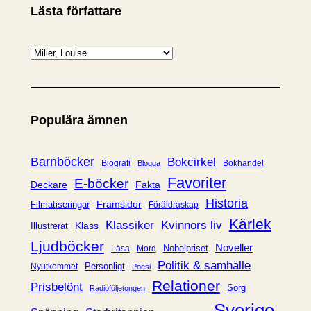
Lästa författare
K
a
t
e
Populära ämnen
g
o
r
Barnböcker
Bokcirkel
Biografi
Bokhandel
Blogga
i
Favoriter
E-böcker
Deckare
Fakta
e
Historia
Framsidor
Filmatiseringar
Föräldraskap
r
Kärlek
Klassiker
Kvinnors liv
Klass
Illustrerat
Ljudböcker
Noveller
Nobelpriset
Läsa
Mord
Politik & samhälle
Personligt
Nyutkommet
Poesi
Relationer
Prisbelönt
Sorg
Radioföljetongen
Sverige