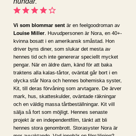
hundar.
Betyg: 4 av 5.
Vi som blommar sent
är en feelgoodroman av
Louise Miller
. Huvudpersonen är Nora, en 40+-
kvinna bosatt i en amerikansk småstad. Hon
driver byns diner, som slukar det mesta av
hennes tid och inte genererar speciellt mycket
pengar. När en äldre dam, känd för att baka
traktens alla kalas-tårtor, oväntat går bort i en
olycka står Nora och hennes bohemiska syster,
Kit, till deras förvåning som arvtagare. De ärver
mark, hus, skatteskulder, oväntade räkningar
och en väldig massa tårtbeställningar. Kit vill
sälja så fort som möjligt. Hennes senaste
projekt är en independentfilm, tänkt att bli
hennes stora genombrott. Storasyster Nora är
mer avvaktande. Vad innebär en försäljning?