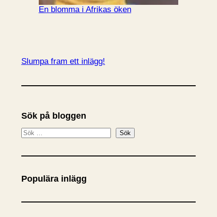
En blomma i Afrikas öken
Slumpa fram ett inlägg!
Sök på bloggen
S
Sök
ö
k
Populära inlägg