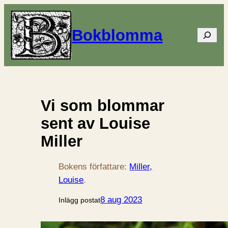
Bokblomma
Sök
Vi som blommar
sent av Louise
Miller
Bokens författare:
Miller,
Louise
.
8 aug 2023
Inlägg postat