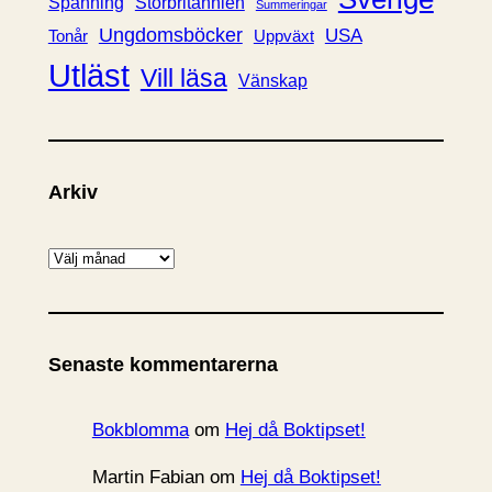
Spänning
Storbritannien
Summeringar
Ungdomsböcker
USA
Uppväxt
Tonår
Utläst
Vill läsa
Vänskap
Arkiv
A
r
k
i
Senaste kommentarerna
v
Bokblomma
om
Hej då Boktipset!
Martin Fabian
om
Hej då Boktipset!