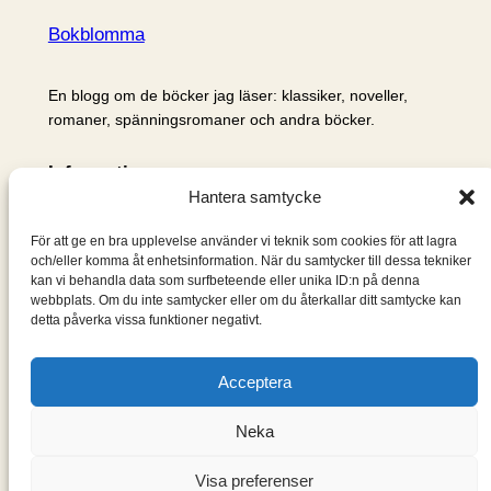
Bokblomma
En blogg om de böcker jag läser: klassiker, noveller,
romaner, spänningsromaner och andra böcker.
Information
Hantera samtycke
Cookie- och integritetspolicy
Om mig & om bloggen
För att ge en bra upplevelse använder vi teknik som cookies för att lagra
S
och/eller komma åt enhetsinformation. När du samtycker till dessa tekniker
kan vi behandla data som surfbeteende eller unika ID:n på denna
ö
webbplats. Om du inte samtycker eller om du återkallar ditt samtycke kan
k
detta påverka vissa funktioner negativt.
Acceptera
Neka
Visa preferenser
Designad med
WordPress