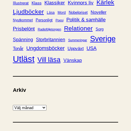
Kärlek
Klassiker
Kvinnors liv
Klass
Illustrerat
Ljudböcker
Noveller
Nobelpriset
Läsa
Mord
Politik & samhälle
Personligt
Nyutkommet
Poesi
Relationer
Prisbelönt
Sorg
Radioföljetongen
Sverige
Spänning
Storbritannien
Summeringar
Ungdomsböcker
USA
Uppväxt
Tonår
Utläst
Vill läsa
Vänskap
Arkiv
A
r
k
i