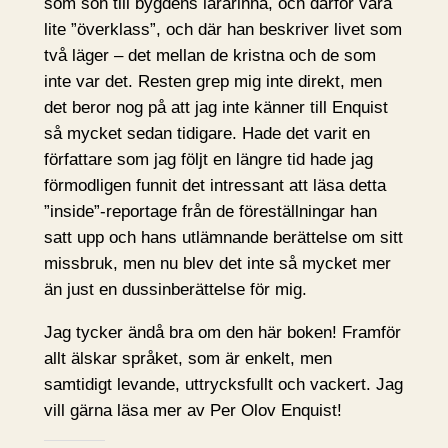
som son till bygdens lärarinna, och därför vara
lite ”överklass”, och där han beskriver livet som
två läger – det mellan de kristna och de som
inte var det. Resten grep mig inte direkt, men
det beror nog på att jag inte känner till Enquist
så mycket sedan tidigare. Hade det varit en
författare som jag följt en längre tid hade jag
förmodligen funnit det intressant att läsa detta
”inside”-reportage från de föreställningar han
satt upp och hans utlämnande berättelse om sitt
missbruk, men nu blev det inte så mycket mer
än just en dussinberättelse för mig.
Jag tycker ändå bra om den här boken! Framför
allt älskar språket, som är enkelt, men
samtidigt levande, uttrycksfullt och vackert. Jag
vill gärna läsa mer av Per Olov Enquist!