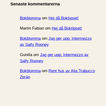
Senaste kommentarerna
v
Bokblomma
om
Hej då Boktipset!
Martin Fabian
om
Hej då Boktipset!
Bokblomma
om
Jag ger upp: Intermezzo
av Sally Rooney
Gunilla
om
Jag ger upp: Intermezzo av
Sally Rooney
Bokblomma
om
Rent hus av Alia Trabucco
Zerán