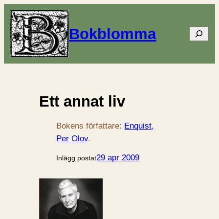
Bokblomma
Sök
Ett annat liv
Bokens författare:
Enquist,
Per Olov
.
29 apr 2009
Inlägg postat