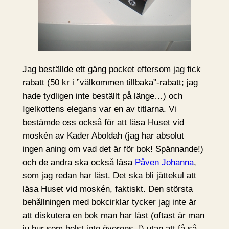
Jag beställde ett gäng pocket eftersom jag fick
rabatt (50 kr i ”välkommen tillbaka”-rabatt; jag
hade tydligen inte beställt på länge…) och
Igelkottens elegans var en av titlarna. Vi
bestämde oss också för att läsa Huset vid
moskén av Kader Aboldah (jag har absolut
ingen aning om vad det är för bok! Spännande!)
och de andra ska också läsa
Påven Johanna
,
som jag redan har läst. Det ska bli jättekul att
läsa Huset vid moskén, faktiskt. Den största
behållningen med bokcirklar tycker jag inte är
att diskutera en bok man har läst (oftast är man
ju hur som helst inte överens..!) utan att få så