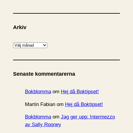
Arkiv
A
r
k
i
Senaste kommentarerna
v
Bokblomma
om
Hej då Boktipset!
Martin Fabian
om
Hej då Boktipset!
Bokblomma
om
Jag ger upp: Intermezzo
av Sally Rooney