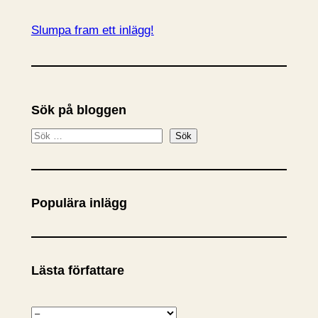
Slumpa fram ett inlägg!
Sök på bloggen
S
Sök
ö
k
Populära inlägg
Lästa författare
K