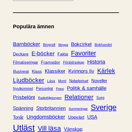
a
t
e
Populära ämnen
g
o
r
Barnböcker
Bokcirkel
Biografi
Bokhandel
Blogga
i
Favoriter
E-böcker
Deckare
Fakta
e
Historia
Framsidor
Filmatiseringar
Föräldraskap
r
Kärlek
Klassiker
Kvinnors liv
Klass
Illustrerat
Ljudböcker
Noveller
Nobelpriset
Läsa
Mord
Politik & samhälle
Personligt
Nyutkommet
Poesi
Relationer
Prisbelönt
Sorg
Radioföljetongen
Sverige
Spänning
Storbritannien
Summeringar
Ungdomsböcker
USA
Uppväxt
Tonår
Utläst
Vill läsa
Vänskap