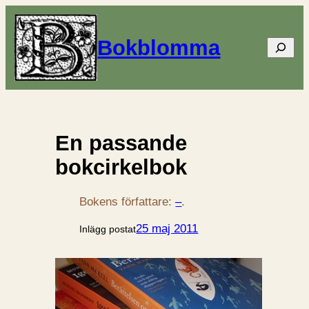
Bokblomma
Sök
En passande
bokcirkelbok
Bokens författare:
–
.
25 maj 2011
Inlägg postat