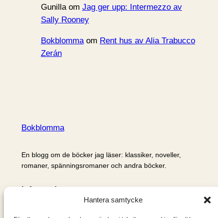
Gunilla
om
Jag ger upp: Intermezzo av
Sally Rooney
Bokblomma
om
Rent hus av Alia Trabucco
Zerán
Bokblomma
En blogg om de böcker jag läser: klassiker, noveller,
romaner, spänningsromaner och andra böcker.
Information
Hantera samtycke
Cookie- och integritetspolicy
Om mig & om bloggen