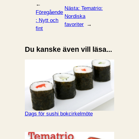
←
Nästa:
Tematrio:
Föregående
Nordiska
:
Nytt och
favoriter
→
fint
Du kanske även vill läsa...
Dags för sushi bokcirkelmöte