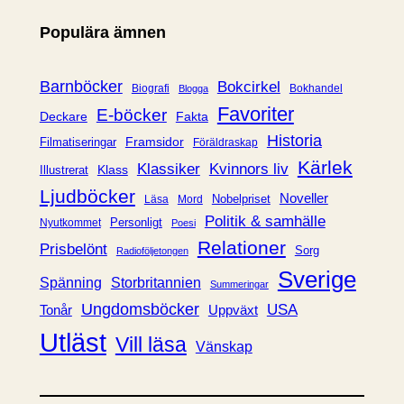
e
Populära ämnen
g
o
r
Barnböcker
Bokcirkel
Biografi
Bokhandel
Blogga
i
Favoriter
E-böcker
Deckare
Fakta
e
Historia
Framsidor
Filmatiseringar
Föräldraskap
r
Kärlek
Klassiker
Kvinnors liv
Klass
Illustrerat
Ljudböcker
Noveller
Nobelpriset
Läsa
Mord
Politik & samhälle
Personligt
Nyutkommet
Poesi
Relationer
Prisbelönt
Sorg
Radioföljetongen
Sverige
Spänning
Storbritannien
Summeringar
Ungdomsböcker
USA
Uppväxt
Tonår
Utläst
Vill läsa
Vänskap