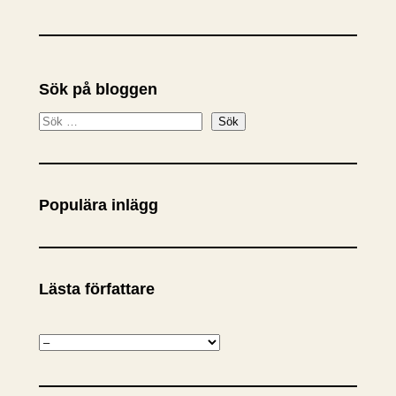
Sök på bloggen
S
Sök
ö
k
Populära inlägg
Lästa författare
K
a
t