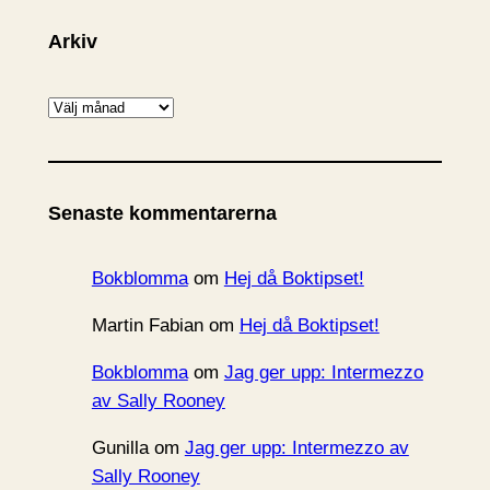
Arkiv
A
r
k
i
Senaste kommentarerna
v
Bokblomma
om
Hej då Boktipset!
Martin Fabian
om
Hej då Boktipset!
Bokblomma
om
Jag ger upp: Intermezzo
av Sally Rooney
Gunilla
om
Jag ger upp: Intermezzo av
Sally Rooney