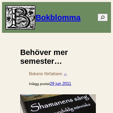
Bokblomma
Sök
Behöver mer
semester…
Bokens författare:
–
.
29 jun 2011
Inlägg postat