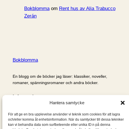
Bokblomma
om
Rent hus av Alia Trabucco
Zerán
Bokblomma
En blogg om de böcker jag läser: klassiker, noveller,
romaner, spänningsromaner och andra böcker.
Information
Hantera samtycke
Cookie- och integritetspolicy
Om mig & om bloggen
För att ge en bra upplevelse använder vi teknik som cookies för att lagra
S
och/eller komma åt enhetsinformation. När du samtycker till dessa tekniker
kan vi behandla data som surfbeteende eller unika ID:n på denna
ö