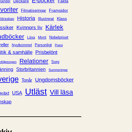
E-böcker
Deckare
Fakta
handel
voriter
Framsidor
Filmatiseringar
Historia
Klass
ldraskap
Illustrerat
Kärlek
ssiker
Kvinnors liv
udböcker
Nobelpriset
Läsa
Mord
eller
Personligt
Nyutkommet
Poesi
itik & samhälle
Prisbelönt
Relationer
Sorg
oföljetongen
änning
Storbritannien
Summeringar
verige
Ungdomsböcker
Tonår
Utläst
Vill läsa
USA
växt
nskap