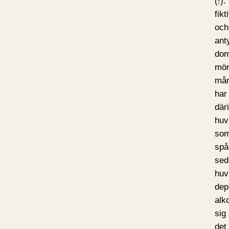
(!)
fik
och
ant
dom
mör
mån
har 
där
huv
som
spå
sed
huv
dep
alk
sig
det