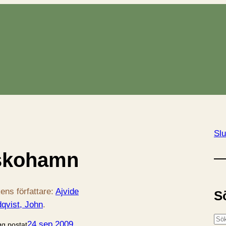
Slu
skohamn
ens författare:
Ajvide
S
dqvist, John
.
S
24 sep 2009
gg postat