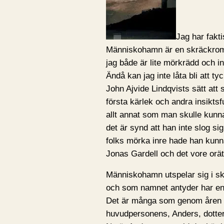
Jag har fakti
Människohamn är en skräckroma
jag både är lite mörkrädd och in
Ändå kan jag inte låta bli att 
John Ajvide Lindqvists sätt att 
första kärlek och andra insiktsf
allt annat som man skulle kunna
det är synd att han inte slog s
folks mörka inre hade han kunna
Jonas Gardell och det vore orät
Människohamn utspelar sig i s
och som namnet antyder har en
Det är många som genom åren har
huvudpersonens, Anders, dotter,