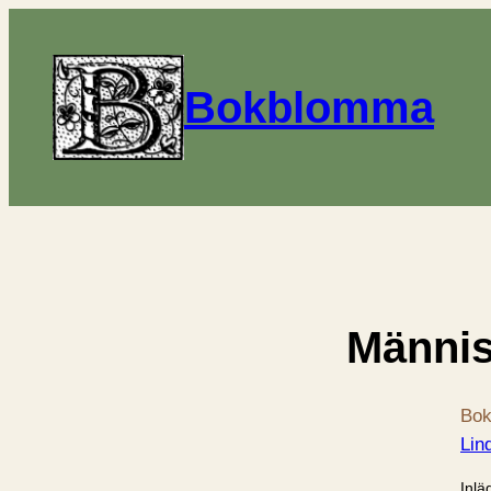
Bokblomma
Männi
Bok
Lin
Inlä