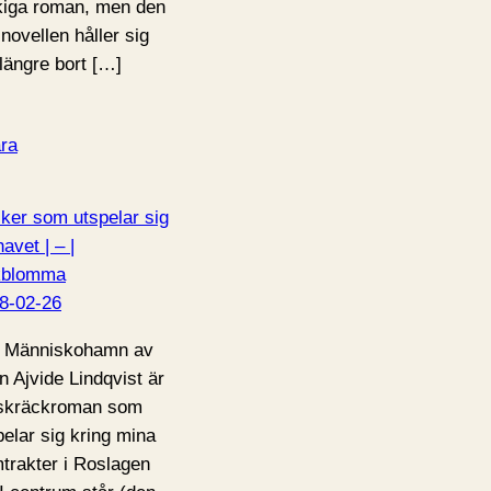
kiga roman, men den
 novellen håller sig
 längre bort […]
ra
ker som utspelar sig
avet | – |
kblomma
8-02-26
 Människohamn av
n Ajvide Lindqvist är
skräckroman som
pelar sig kring mina
trakter i Roslagen