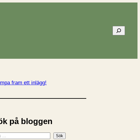
Sök
mpa fram ett inlägg!
ök på bloggen
Sök