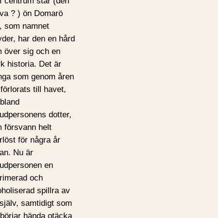
. I centrum står (den
tiva ? ) ön Domarö
, som namnet
yder, har den en hård
 över sig och en
k historia. Det är
ga som genom åren
förlorats till havet,
ibland
udpersonens dotter,
 försvann helt
rlöst för några år
an. Nu är
udpersonen en
rimerad och
oholiserad spillra av
 själv, samtidigt som
 börjar hända otäcka