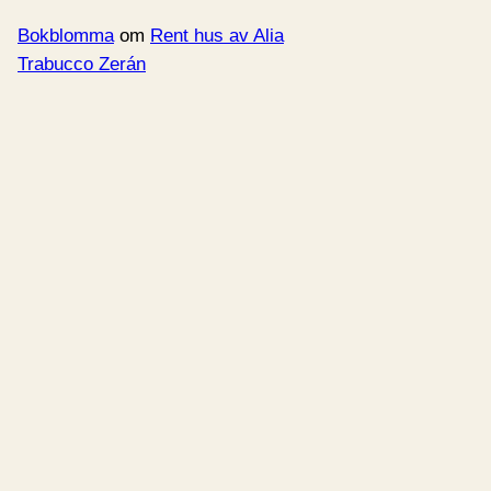
Bokblomma
om
Rent hus av Alia
Trabucco Zerán