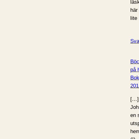
läs
här
lite
Sva
Böc
på h
Bo
201
[…]
Joh
en 
uts
hem