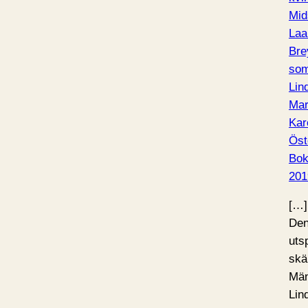
Mid
Laa
Bre
som
Lin
Mar
Kar
Öst
Bo
201
[…]
Den
utsp
skä
Män
Lin