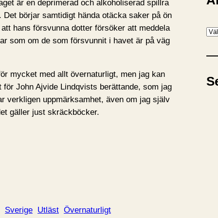
A
aget är en deprimerad och alkoholiserad spillra
ö. Det börjar samtidigt hända otäcka saker på ön
t att hans försvunna dotter försöker att meddela
A
ar som om de som försvunnit i havet är på väg
r
k
i
e för mycket med allt övernaturligt, men jag kan
S
v
t för John Ajvide Lindqvists berättande, som jag
ar verkligen uppmärksamhet, även om jag själv
et gäller just skräckböcker.
Sverige
Utläst
Övernaturligt