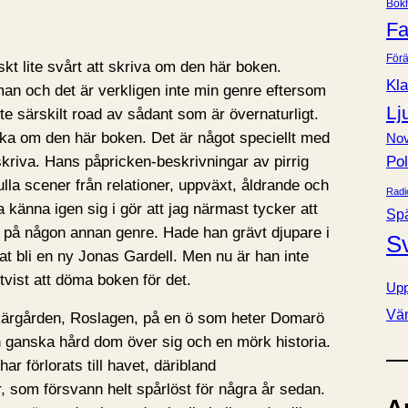
Bok
e
Fa
r
Förä
skt lite svårt att skriva om den här boken.
Kla
n och det är verkligen inte min genre eftersom
Lj
te särskilt road av sådant som är övernaturligt.
tycka om den här boken. Det är något speciellt med
Nov
skriva. Hans påpricken-beskrivningar av pirrig
Pol
ulla scener från relationer, uppväxt, åldrande och
Radi
 känna igen sig i gör att jag närmast tycker att
Sp
ig på någon annan genre. Hade han grävt djupare i
S
t bli en ny Jonas Gardell. Men nu är han inte
tvist att döma boken för det.
Upp
Vä
kärgården, Roslagen, på en ö som heter Domarö
 ganska hård dom över sig och en mörk historia.
 förlorats till havet, däribland
 som försvann helt spårlöst för några år sedan.