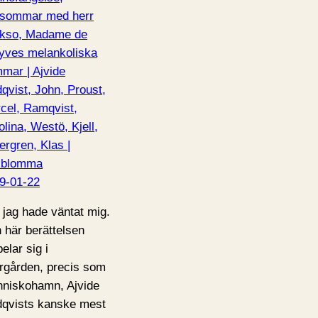
sommar med herr
kso, Madame de
yves melankoliska
mar | Ajvide
dqvist, John, Proust,
cel, Ramqvist,
olina, Westö, Kjell,
ergren, Klas |
kblomma
9-01-22
 jag hade väntat mig.
 här berättelsen
elar sig i
rgården, precis som
niskohamn, Ajvide
dqvists kanske mest