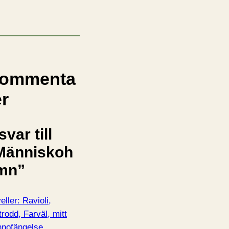
ommenta
er
svar till
Människoh
mn”
eller: Ravioli,
trodd, Farväl, mitt
nnofängelse,