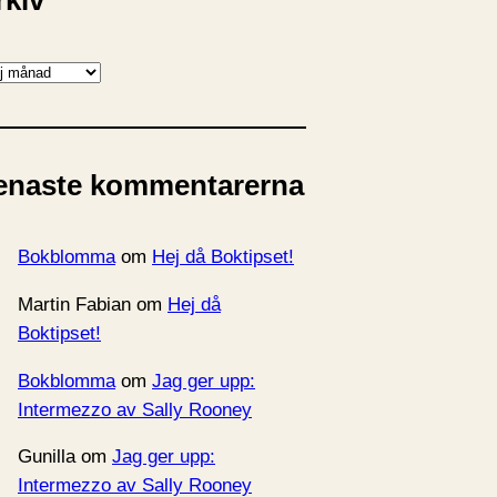
rkiv
enaste kommentarerna
Bokblomma
om
Hej då Boktipset!
Martin Fabian
om
Hej då
Boktipset!
Bokblomma
om
Jag ger upp:
Intermezzo av Sally Rooney
Gunilla
om
Jag ger upp:
Intermezzo av Sally Rooney