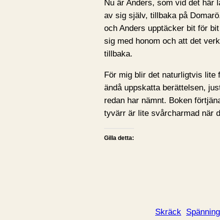
Nu är Anders, som vid det här l
av sig själv, tillbaka på Domar
och Anders upptäcker bit för bi
sig med honom och att det verk
tillbaka.
För mig blir det naturligtvis lit
ändå uppskatta berättelsen, jus
redan har nämnt. Boken förtjän
tyvärr är lite svårcharmad när d
Gilla detta:
Skräck
Spänning