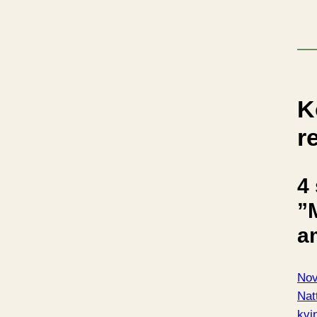
K
r
4 
”
a
Nov
Nat
kvi