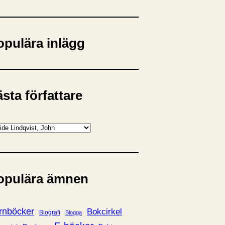
opulära inlägg
sta författare
opulära ämnen
rnböcker
Bokcirkel
Biografi
Blogga