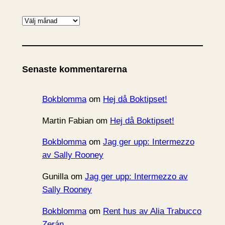
A
r
k
i
Senaste kommentarerna
v
Bokblomma
om
Hej då Boktipset!
Martin Fabian
om
Hej då Boktipset!
Bokblomma
om
Jag ger upp: Intermezzo
av Sally Rooney
Gunilla
om
Jag ger upp: Intermezzo av
Sally Rooney
Bokblomma
om
Rent hus av Alia Trabucco
Zerán