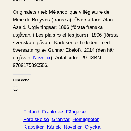
Originalets titel: Mélancolique villégiature de
Mme de Breyves (franska). Översättare: Alan
Asaid. Utgivningsår: 1896 (första franska
utgåvan, i Les plaisirs et les jours), 1896 (första
svenska utgåvan i Kärleken och döden, med
översättning av Gunnar Ekelöf), 2014 (den här
utgåvan,
Novellix
). Antal sidor: 29. ISBN:
9789175890586.
Gilla detta:
L
a
d
d
Finland
Frankrike
Fängelse
a
Förälskelse
Grannar
Hemligheter
r
Klassiker
Kärlek
Noveller
Olycka