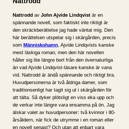
Nattrodd
Nattrodd
av
John Ajvide Lindqvist
är en
spännande novell, som faktiskt inte riktigt är
den skräckberättelse jag hade väntat mig. Den
här berättelsen utspelar sig i skärgården, precis
som
Människohamn
, Ajvide Lindqvists kanske
mest läskiga roman, men den här novellen
håller sig lite längre bort från den övernaturliga
än vad Ajvide Lindqvist-läsare kanske är vana
vid. Nattrodd är ändå spännande och riktigt bra.
Huvudpersonerna är två åldriga damer, som
traditionsenligt har tagit sig ut i skärgården för
att tälta. Så dyker plötsligt en viss eka upp och
de verkar inte längre vara ensamma på ön. Jag
älskar valet av huvudpersoner: två kvinnor i 80-
årsåldern, när fick de utrymme i en roman eller
en novell senast? Och utan att enbart vara