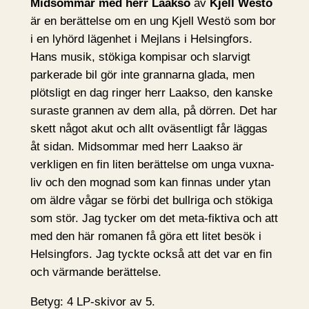
Midsommar med herr Laakso
av
Kjell Westö
är en berättelse om en ung Kjell Westö som bor
i en lyhörd lägenhet i Mejlans i Helsingfors.
Hans musik, stökiga kompisar och slarvigt
parkerade bil gör inte grannarna glada, men
plötsligt en dag ringer herr Laakso, den kanske
suraste grannen av dem alla, på dörren. Det har
skett något akut och allt oväsentligt får läggas
åt sidan. Midsommar med herr Laakso är
verkligen en fin liten berättelse om unga vuxna-
liv och den mognad som kan finnas under ytan
om äldre vågar se förbi det bullriga och stökiga
som stör. Jag tycker om det meta-fiktiva och att
med den här romanen få göra ett litet besök i
Helsingfors. Jag tyckte också att det var en fin
och värmande berättelse.
Betyg: 4 LP-skivor av 5.