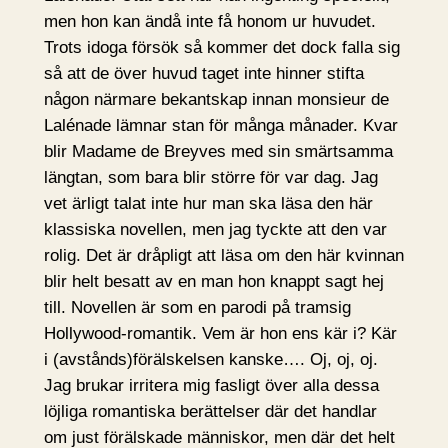
men hon kan ändå inte få honom ur huvudet.
Trots idoga försök så kommer det dock falla sig
så att de över huvud taget inte hinner stifta
någon närmare bekantskap innan monsieur de
Lalénade lämnar stan för många månader. Kvar
blir Madame de Breyves med sin smärtsamma
längtan, som bara blir större för var dag. Jag
vet ärligt talat inte hur man ska läsa den här
klassiska novellen, men jag tyckte att den var
rolig. Det är dråpligt att läsa om den här kvinnan
blir helt besatt av en man hon knappt sagt hej
till. Novellen är som en parodi på tramsig
Hollywood-romantik. Vem är hon ens kär i? Kär
i (avstånds)förälskelsen kanske…. Oj, oj, oj.
Jag brukar irritera mig fasligt över alla dessa
löjliga romantiska berättelser där det handlar
om just förälskade människor, men där det helt