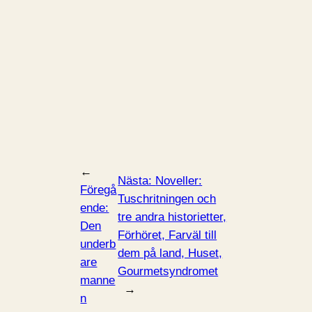
←
Nästa:
Noveller:
Föregå
Tuschritningen och
ende:
tre andra historietter,
Den
Förhöret, Farväl till
underb
dem på land, Huset,
are
Gourmetsyndromet
manne
→
n