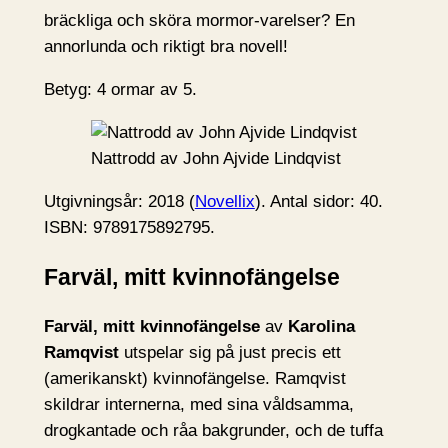
bräckliga och sköra mormor-varelser? En
annorlunda och riktigt bra novell!
Betyg: 4 ormar av 5.
Nattrodd av John Ajvide Lindqvist
Utgivningsår: 2018 (
Novellix
). Antal sidor: 40.
ISBN: 9789175892795.
Farväl, mitt kvinnofängelse
Farväl, mitt kvinnofängelse
av
Karolina
Ramqvist
utspelar sig på just precis ett
(amerikanskt) kvinnofängelse. Ramqvist
skildrar internerna, med sina våldsamma,
drogkantade och råa bakgrunder, och de tuffa