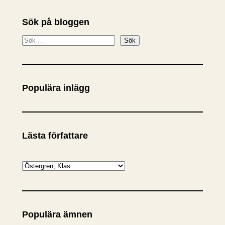
Sök på bloggen
S
Sök
ö
k
Populära inlägg
Lästa författare
K
a
t
e
Populära ämnen
g