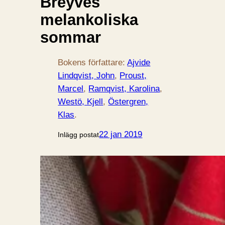
Breyves
melankoliska
sommar
Bokens författare:
Ajvide
Lindqvist, John
, 
Proust,
Marcel
, 
Ramqvist, Karolina
, 
Westö, Kjell
, 
Östergren,
Klas
.
22 jan 2019
Inlägg postat