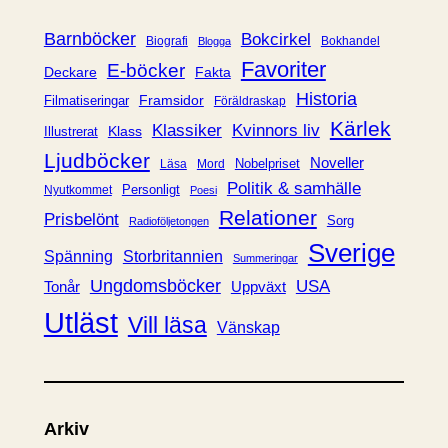
o
r
Barnböcker
Bokcirkel
Biografi
Bokhandel
Blogga
i
Favoriter
E-böcker
Deckare
Fakta
e
Historia
Framsidor
Filmatiseringar
Föräldraskap
r
Kärlek
Klassiker
Kvinnors liv
Klass
Illustrerat
Ljudböcker
Noveller
Nobelpriset
Läsa
Mord
Politik & samhälle
Personligt
Nyutkommet
Poesi
Relationer
Prisbelönt
Sorg
Radioföljetongen
Sverige
Spänning
Storbritannien
Summeringar
Ungdomsböcker
USA
Uppväxt
Tonår
Utläst
Vill läsa
Vänskap
Arkiv