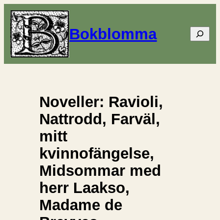
Bokblomma
Sök
Noveller: Ravioli,
Nattrodd, Farväl,
mitt
kvinnofängelse,
Midsommar med
herr Laakso,
Madame de