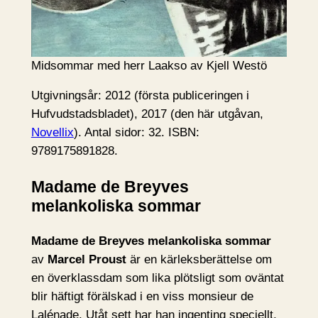
Midsommar med herr Laakso av Kjell Westö
Utgivningsår: 2012 (första publiceringen i
Hufvudstadsbladet), 2017 (den här utgåvan,
Novellix
). Antal sidor: 32. ISBN:
9789175891828.
Madame de Breyves
melankoliska sommar
Madame de Breyves melankoliska sommar
av
Marcel Proust
är en kärleksberättelse om
en överklassdam som lika plötsligt som oväntat
blir häftigt förälskad i en viss monsieur de
Lalénade. Utåt sett har han ingenting speciellt,